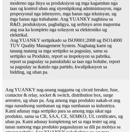
moderno nga linya sa produksiyon ug mga kagamitan nga
taas og kontrol uban ang siyentipikong administrasyon, mga
propesyonal nga inhenyero, mga hanas nga teknisyan, ug
mga hanas nga trabahante. Ang YUANKY naghiusa sa
R&D, produksiyon, pagbaligya, ug serbisyo aron maporma
ang usa ka kompleto nga solusyon sa elektroniko ug
elektrikal.
Ang YUANKY sertipikado sa ISO9001:2008 ug ISO14000
TUV Quality Management System. Naghatag kami og
tanang matang sa mga sertipiko sa pagsulay, sama sa
sertipiko sa Produkto, report sa inspeksyon sa pabrika,
report sa pagsulay sa panukiduki sa taas nga boltahe, report
sa pagsulay sa ikatulo nga partido, kwalipikasyon sa
bidding, ug uban pa.
Ang YUANKY nag-unang naggama og circuit breaker, fuse,
contactor & relay, socket & switch, distribution box, surge
arresters, ug uban pa. Ang among mga produkto nakab-ot ang
mga nasudnong sumbanan ug mga sumbanan sa industriya.
Kami adunay mga sertipiko para sa among mga sikat nga
produkto, sama sa CB, SAA, CE, SEMKO, UL certificates, ug
uban pa. Kami adunay kompletong set sa mga tester ug ang
tanan namong mga produkto pagasulayan sa dili pa mobiya sa