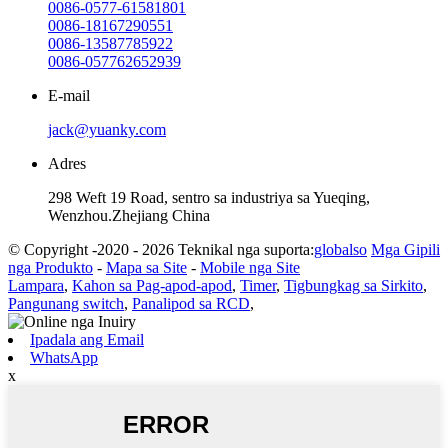
0086-0577-61581801
0086-18167290551
0086-13587785922
0086-057762652939
E-mail
jack@yuanky.com
Adres
298 Weft 19 Road, sentro sa industriya sa Yueqing,
Wenzhou.Zhejiang China
© Copyright -2020 - 2026 Teknikal nga suporta:
globalso
Mga Gipili
nga Produkto
-
Mapa sa Site
-
Mobile nga Site
Lampara
,
Kahon sa Pag-apod-apod
,
Timer
,
Tigbungkag sa Sirkito
,
Pangunang switch
,
Panalipod sa RCD
,
Ipadala ang Email
WhatsApp
x