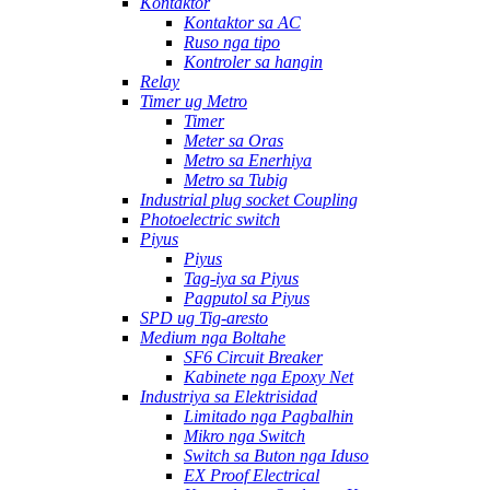
Kontaktor
Kontaktor sa AC
Ruso nga tipo
Kontroler sa hangin
Relay
Timer ug Metro
Timer
Meter sa Oras
Metro sa Enerhiya
Metro sa Tubig
Industrial plug socket Coupling
Photoelectric switch
Piyus
Piyus
Tag-iya sa Piyus
Pagputol sa Piyus
SPD ug Tig-aresto
Medium nga Boltahe
SF6 Circuit Breaker
Kabinete nga Epoxy Net
Industriya sa Elektrisidad
Limitado nga Pagbalhin
Mikro nga Switch
Switch sa Buton nga Iduso
EX Proof Electrical