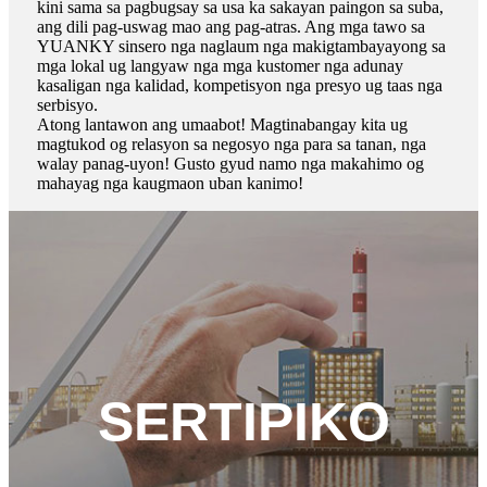
kini sama sa pagbugsay sa usa ka sakayan paingon sa suba,
ang dili pag-uswag mao ang pag-atras. Ang mga tawo sa
YUANKY sinsero nga naglaum nga makigtambayayong sa
mga lokal ug langyaw nga mga kustomer nga adunay
kasaligan nga kalidad, kompetisyon nga presyo ug taas nga
serbisyo.
Atong lantawon ang umaabot! Magtinabangay kita ug
magtukod og relasyon sa negosyo nga para sa tanan, nga
walay panag-uyon! Gusto gyud namo nga makahimo og
mahayag nga kaugmaon uban kanimo!
SERTIPIKO