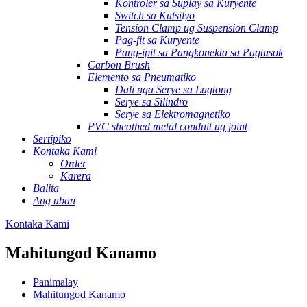
Kontroler sa Suplay sa Kuryente
Switch sa Kutsilyo
Tension Clamp ug Suspension Clamp
Pag-fit sa Kuryente
Pang-ipit sa Pangkonekta sa Pagtusok
Carbon Brush
Elemento sa Pneumatiko
Dali nga Serye sa Lugtong
Serye sa Silindro
Serye sa Elektromagnetiko
PVC sheathed metal conduit ug joint
Sertipiko
Kontaka Kami
Order
Karera
Balita
Ang uban
Kontaka Kami
Mahitungod Kanamo
Panimalay
Mahitungod Kanamo