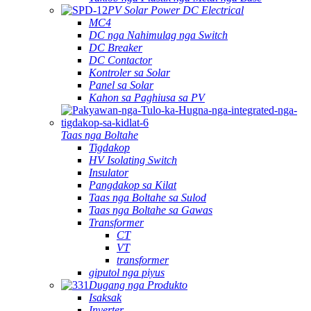
PV Solar Power DC Electrical
MC4
DC nga Nahimulag nga Switch
DC Breaker
DC Contactor
Kontroler sa Solar
Panel sa Solar
Kahon sa Paghiusa sa PV
Taas nga Boltahe
Tigdakop
HV Isolating Switch
Insulator
Pangdakop sa Kilat
Taas nga Boltahe sa Sulod
Taas nga Boltahe sa Gawas
Transformer
CT
VT
transformer
giputol nga piyus
Dugang nga Produkto
Isaksak
Inverter