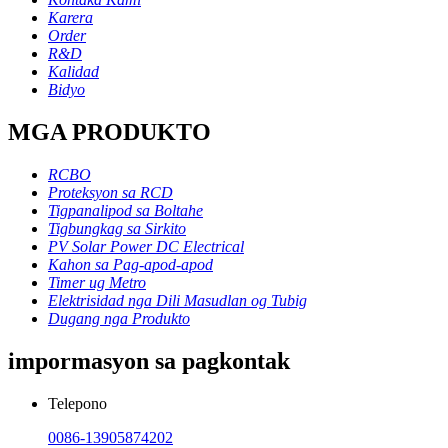
Karera
Order
R&D
Kalidad
Bidyo
MGA PRODUKTO
RCBO
Proteksyon sa RCD
Tigpanalipod sa Boltahe
Tigbungkag sa Sirkito
PV Solar Power DC Electrical
Kahon sa Pag-apod-apod
Timer ug Metro
Elektrisidad nga Dili Masudlan og Tubig
Dugang nga Produkto
impormasyon sa pagkontak
Telepono
0086-13905874202