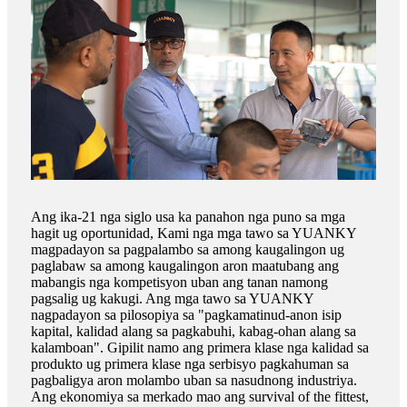
Ang ika-21 nga siglo usa ka panahon nga puno sa mga
hagit ug oportunidad, Kami nga mga tawo sa YUANKY
magpadayon sa pagpalambo sa among kaugalingon ug
paglabaw sa among kaugalingon aron maatubang ang
mabangis nga kompetisyon uban ang tanan namong
pagsalig ug kakugi. Ang mga tawo sa YUANKY
nagpadayon sa pilosopiya sa "pagkamatinud-anon isip
kapital, kalidad alang sa pagkabuhi, kabag-ohan alang sa
kalamboan". Gipilit namo ang primera klase nga kalidad sa
produkto ug primera klase nga serbisyo pagkahuman sa
pagbaligya aron molambo uban sa nasudnong industriya.
Ang ekonomiya sa merkado mao ang survival of the fittest,