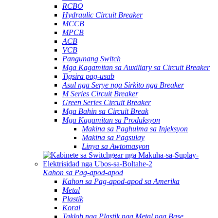
RCBO
Hydraulic Circuit Breaker
MCCB
MPCB
ACB
VCB
Pangunang Switch
Mga Kagamitan sa Auxiliary sa Circuit Breaker
Tigsira pag-usab
Asul nga Serye nga Sirkito nga Breaker
M Series Circuit Breaker
Green Series Circuit Breaker
Mga Bahin sa Circuit Break
Mga Kagamitan sa Produksyon
Makina sa Paghulma sa Injeksyon
Makina sa Pagsulay
Linya sa Awtomasyon
Kahon sa Pag-apod-apod
Kahon sa Pag-apod-apod sa Amerika
Metal
Plastik
Koral
Taklob nga Plastik nga Metal nga Base