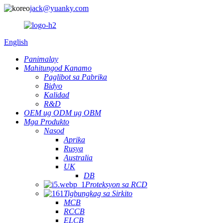
jack@yuanky.com
English
Panimalay
Mahitungod Kanamo
Paglibot sa Pabrika
Bidyo
Kalidad
R&D
OEM ug ODM ug OBM
Mga Produkto
Nasod
Aprika
Rusya
Australia
UK
DB
Proteksyon sa RCD
Tigbungkag sa Sirkito
MCB
RCCB
ELCB