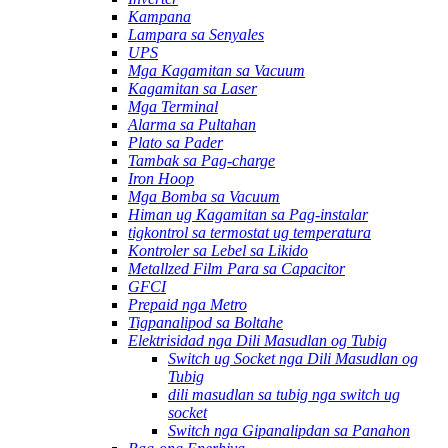
Kampana
Lampara sa Senyales
UPS
Mga Kagamitan sa Vacuum
Kagamitan sa Laser
Mga Terminal
Alarma sa Pultahan
Plato sa Pader
Tambak sa Pag-charge
Iron Hoop
Mga Bomba sa Vacuum
Himan ug Kagamitan sa Pag-instalar
tigkontrol sa termostat ug temperatura
Kontroler sa Lebel sa Likido
Metallzed Film Para sa Capacitor
GFCI
Prepaid nga Metro
Tigpanalipod sa Boltahe
Elektrisidad nga Dili Masudlan og Tubig
Switch ug Socket nga Dili Masudlan og
Tubig
dili masudlan sa tubig nga switch ug
socket
Switch nga Gipanalipdan sa Panahon