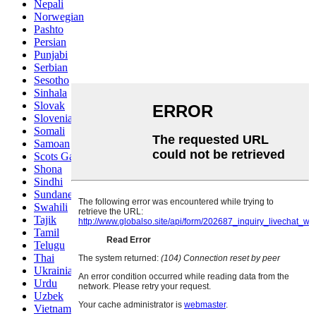
Nepali
Norwegian
Pashto
Persian
Punjabi
Serbian
Sesotho
Sinhala
Slovak
Slovenian
Somali
Samoan
Scots Gaelic
Shona
Sindhi
Sundanese
Swahili
Tajik
Tamil
Telugu
Thai
Ukrainian
Urdu
Uzbek
Vietnamese