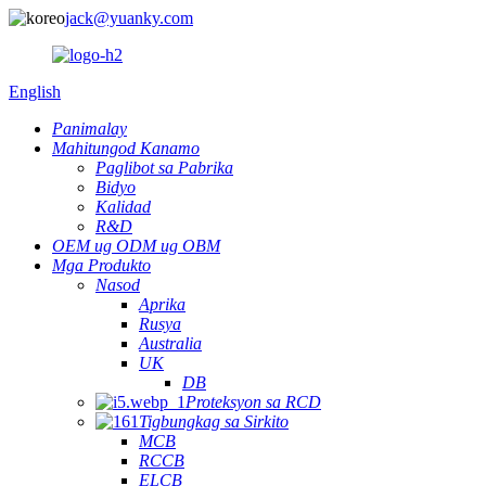
jack@yuanky.com
English
Panimalay
Mahitungod Kanamo
Paglibot sa Pabrika
Bidyo
Kalidad
R&D
OEM ug ODM ug OBM
Mga Produkto
Nasod
Aprika
Rusya
Australia
UK
DB
Proteksyon sa RCD
Tigbungkag sa Sirkito
MCB
RCCB
ELCB