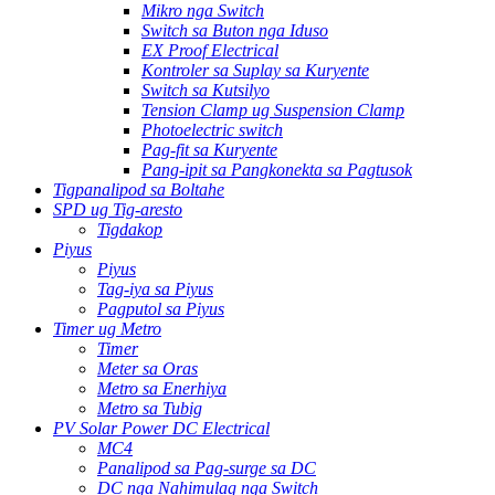
Mikro nga Switch
Switch sa Buton nga Iduso
EX Proof Electrical
Kontroler sa Suplay sa Kuryente
Switch sa Kutsilyo
Tension Clamp ug Suspension Clamp
Photoelectric switch
Pag-fit sa Kuryente
Pang-ipit sa Pangkonekta sa Pagtusok
Tigpanalipod sa Boltahe
SPD ug Tig-aresto
Tigdakop
Piyus
Piyus
Tag-iya sa Piyus
Pagputol sa Piyus
Timer ug Metro
Timer
Meter sa Oras
Metro sa Enerhiya
Metro sa Tubig
PV Solar Power DC Electrical
MC4
Panalipod sa Pag-surge sa DC
DC nga Nahimulag nga Switch