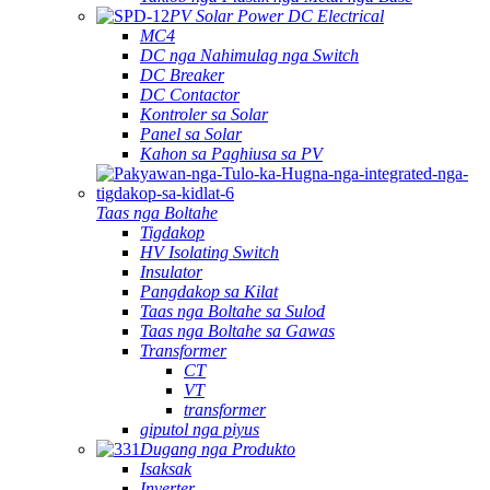
PV Solar Power DC Electrical
MC4
DC nga Nahimulag nga Switch
DC Breaker
DC Contactor
Kontroler sa Solar
Panel sa Solar
Kahon sa Paghiusa sa PV
Taas nga Boltahe
Tigdakop
HV Isolating Switch
Insulator
Pangdakop sa Kilat
Taas nga Boltahe sa Sulod
Taas nga Boltahe sa Gawas
Transformer
CT
VT
transformer
giputol nga piyus
Dugang nga Produkto
Isaksak
Inverter