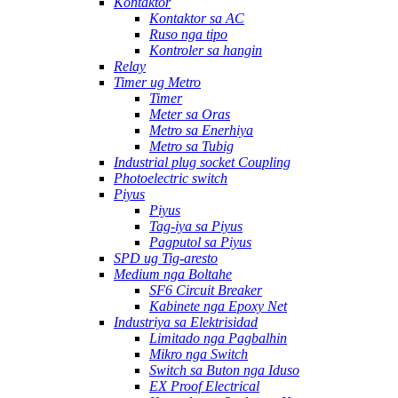
Kontaktor
Kontaktor sa AC
Ruso nga tipo
Kontroler sa hangin
Relay
Timer ug Metro
Timer
Meter sa Oras
Metro sa Enerhiya
Metro sa Tubig
Industrial plug socket Coupling
Photoelectric switch
Piyus
Piyus
Tag-iya sa Piyus
Pagputol sa Piyus
SPD ug Tig-aresto
Medium nga Boltahe
SF6 Circuit Breaker
Kabinete nga Epoxy Net
Industriya sa Elektrisidad
Limitado nga Pagbalhin
Mikro nga Switch
Switch sa Buton nga Iduso
EX Proof Electrical