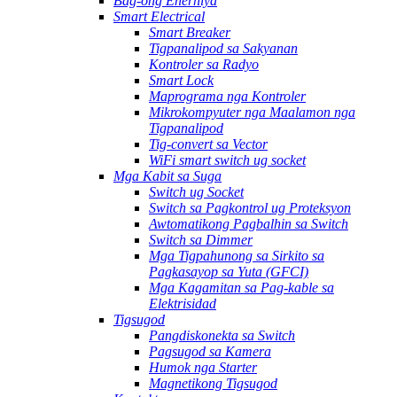
Bag-ong Enerhiya
Smart Electrical
Smart Breaker
Tigpanalipod sa Sakyanan
Kontroler sa Radyo
Smart Lock
Maprograma nga Kontroler
Mikrokompyuter nga Maalamon nga
Tigpanalipod
Tig-convert sa Vector
WiFi smart switch ug socket
Mga Kabit sa Suga
Switch ug Socket
Switch sa Pagkontrol ug Proteksyon
Awtomatikong Pagbalhin sa Switch
Switch sa Dimmer
Mga Tigpahunong sa Sirkito sa
Pagkasayop sa Yuta (GFCI)
Mga Kagamitan sa Pag-kable sa
Elektrisidad
Tigsugod
Pangdiskonekta sa Switch
Pagsugod sa Kamera
Humok nga Starter
Magnetikong Tigsugod