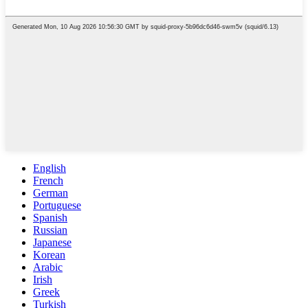
English
French
German
Portuguese
Spanish
Russian
Japanese
Korean
Arabic
Irish
Greek
Turkish