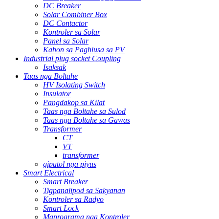
DC Breaker
Solar Combiner Box
DC Contactor
Kontroler sa Solar
Panel sa Solar
Kahon sa Paghiusa sa PV
Industrial plug socket Coupling
Isaksak
Taas nga Boltahe
HV Isolating Switch
Insulator
Pangdakop sa Kilat
Taas nga Boltahe sa Sulod
Taas nga Boltahe sa Gawas
Transformer
CT
VT
transformer
giputol nga piyus
Smart Electrical
Smart Breaker
Tigpanalipod sa Sakyanan
Kontroler sa Radyo
Smart Lock
Maprograma nga Kontroler