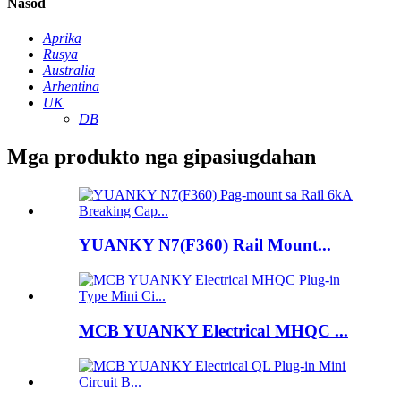
Nasod
Aprika
Rusya
Australia
Arhentina
UK
DB
Mga produkto nga gipasiugdahan
YUANKY N7(F360) Rail Mount...
MCB YUANKY Electrical MHQC ...