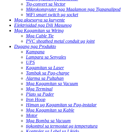
Tig-convert sa Vector
Mikrokompyuter nga Maalamon nga Tigpanalipod
WiFi smart switch ug socket
Mga aksesorya sa kuryente
Elektrisidad nga Dili Masunog
Mga Kagamitan sa Wiring
Mga Cable Tie
PVC sheathed metal conduit ug joint
Dugang nga Produkto
Kampana
Lampara sa Senyales
UPS
Kagamitan sa Laser
Tambak sa Pag-charge
Alarma sa Pultahan
Mga Kagamitan sa Vacuum
Mga Terminal
Plato sa Pader
Iron Hoop
Himan ug Kagamitan sa Pag-instalar
Mga Kagamitan sa Kable
Motor
Mga Bomba sa Vacuum
tigkontrol sa termostat ug temperatura
Kontroler sa Lebel sa Likido