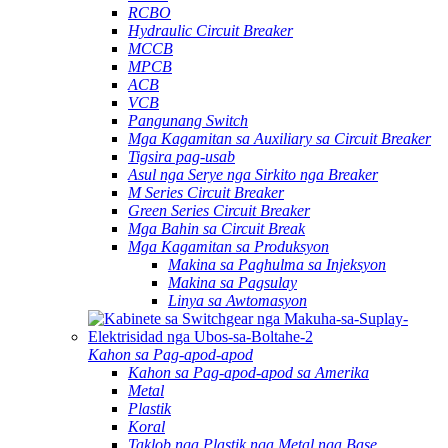
RCBO
Hydraulic Circuit Breaker
MCCB
MPCB
ACB
VCB
Pangunang Switch
Mga Kagamitan sa Auxiliary sa Circuit Breaker
Tigsira pag-usab
Asul nga Serye nga Sirkito nga Breaker
M Series Circuit Breaker
Green Series Circuit Breaker
Mga Bahin sa Circuit Break
Mga Kagamitan sa Produksyon
Makina sa Paghulma sa Injeksyon
Makina sa Pagsulay
Linya sa Awtomasyon
Kahon sa Pag-apod-apod
Kahon sa Pag-apod-apod sa Amerika
Metal
Plastik
Koral
Taklob nga Plastik nga Metal nga Base