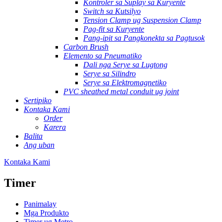
Kontroler sa Suplay sa Kuryente
Switch sa Kutsilyo
Tension Clamp ug Suspension Clamp
Pag-fit sa Kuryente
Pang-ipit sa Pangkonekta sa Pagtusok
Carbon Brush
Elemento sa Pneumatiko
Dali nga Serye sa Lugtong
Serye sa Silindro
Serye sa Elektromagnetiko
PVC sheathed metal conduit ug joint
Sertipiko
Kontaka Kami
Order
Karera
Balita
Ang uban
Kontaka Kami
Timer
Panimalay
Mga Produkto
Timer ug Metro