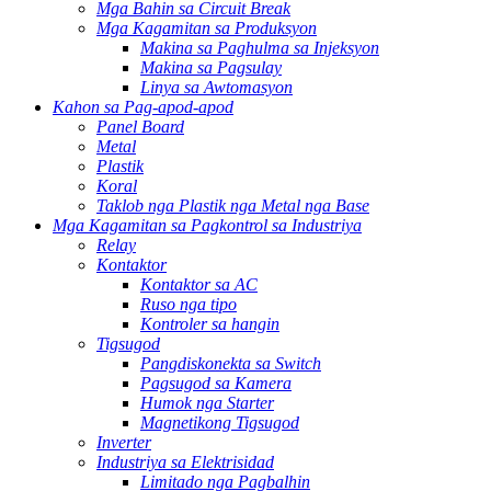
Mga Bahin sa Circuit Break
Mga Kagamitan sa Produksyon
Makina sa Paghulma sa Injeksyon
Makina sa Pagsulay
Linya sa Awtomasyon
Kahon sa Pag-apod-apod
Panel Board
Metal
Plastik
Koral
Taklob nga Plastik nga Metal nga Base
Mga Kagamitan sa Pagkontrol sa Industriya
Relay
Kontaktor
Kontaktor sa AC
Ruso nga tipo
Kontroler sa hangin
Tigsugod
Pangdiskonekta sa Switch
Pagsugod sa Kamera
Humok nga Starter
Magnetikong Tigsugod
Inverter
Industriya sa Elektrisidad
Limitado nga Pagbalhin