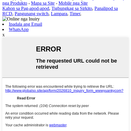
nga Produkto
-
Mapa sa Site
-
Mobile nga Site
Kahon sa Pag-apod-apod
,
Tigbungkag sa Sirkito
,
Panalipod sa
RCD
,
Pangunang switch
,
Lampara
,
Timer
,
Ipadala ang Email
WhatsApp
x