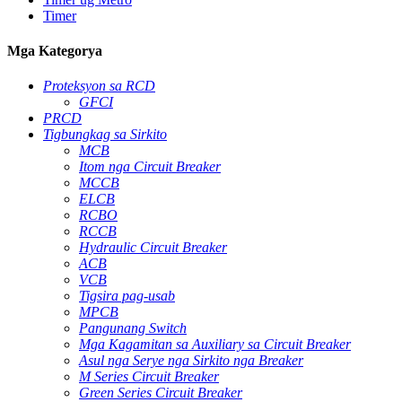
Timer
Mga Kategorya
Proteksyon sa RCD
GFCI
PRCD
Tigbungkag sa Sirkito
MCB
Itom nga Circuit Breaker
MCCB
ELCB
RCBO
RCCB
Hydraulic Circuit Breaker
ACB
VCB
Tigsira pag-usab
MPCB
Pangunang Switch
Mga Kagamitan sa Auxiliary sa Circuit Breaker
Asul nga Serye nga Sirkito nga Breaker
M Series Circuit Breaker
Green Series Circuit Breaker