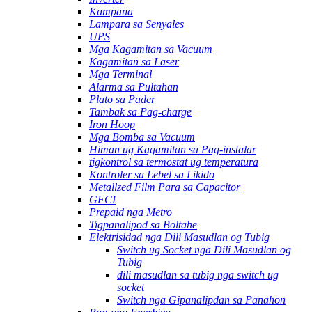
Kampana
Lampara sa Senyales
UPS
Mga Kagamitan sa Vacuum
Kagamitan sa Laser
Mga Terminal
Alarma sa Pultahan
Plato sa Pader
Tambak sa Pag-charge
Iron Hoop
Mga Bomba sa Vacuum
Himan ug Kagamitan sa Pag-instalar
tigkontrol sa termostat ug temperatura
Kontroler sa Lebel sa Likido
Metallzed Film Para sa Capacitor
GFCI
Prepaid nga Metro
Tigpanalipod sa Boltahe
Elektrisidad nga Dili Masudlan og Tubig
Switch ug Socket nga Dili Masudlan og
Tubig
dili masudlan sa tubig nga switch ug
socket
Switch nga Gipanalipdan sa Panahon