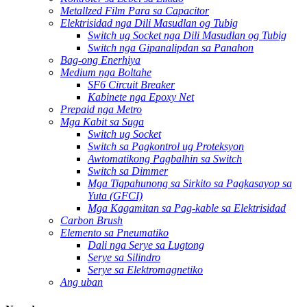
Metallzed Film Para sa Capacitor
Elektrisidad nga Dili Masudlan og Tubig
Switch ug Socket nga Dili Masudlan og Tubig
Switch nga Gipanalipdan sa Panahon
Bag-ong Enerhiya
Medium nga Boltahe
SF6 Circuit Breaker
Kabinete nga Epoxy Net
Prepaid nga Metro
Mga Kabit sa Suga
Switch ug Socket
Switch sa Pagkontrol ug Proteksyon
Awtomatikong Pagbalhin sa Switch
Switch sa Dimmer
Mga Tigpahunong sa Sirkito sa Pagkasayop sa
Yuta (GFCI)
Mga Kagamitan sa Pag-kable sa Elektrisidad
Carbon Brush
Elemento sa Pneumatiko
Dali nga Serye sa Lugtong
Serye sa Silindro
Serye sa Elektromagnetiko
Ang uban