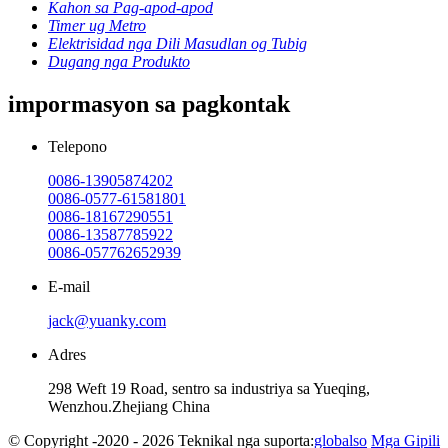
Kahon sa Pag-apod-apod
Timer ug Metro
Elektrisidad nga Dili Masudlan og Tubig
Dugang nga Produkto
impormasyon sa pagkontak
Telepono
0086-13905874202
0086-0577-61581801
0086-18167290551
0086-13587785922
0086-057762652939
E-mail
jack@yuanky.com
Adres
298 Weft 19 Road, sentro sa industriya sa Yueqing,
Wenzhou.Zhejiang China
© Copyright -2020 - 2026 Teknikal nga suporta:
globalso
Mga Gipili