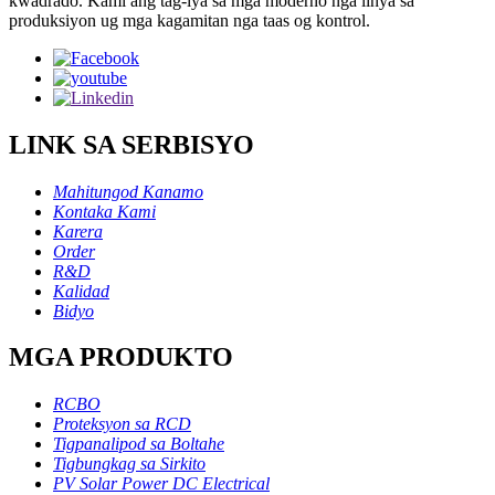
kwadrado. Kami ang tag-iya sa mga moderno nga linya sa
produksiyon ug mga kagamitan nga taas og kontrol.
LINK SA SERBISYO
Mahitungod Kanamo
Kontaka Kami
Karera
Order
R&D
Kalidad
Bidyo
MGA PRODUKTO
RCBO
Proteksyon sa RCD
Tigpanalipod sa Boltahe
Tigbungkag sa Sirkito
PV Solar Power DC Electrical