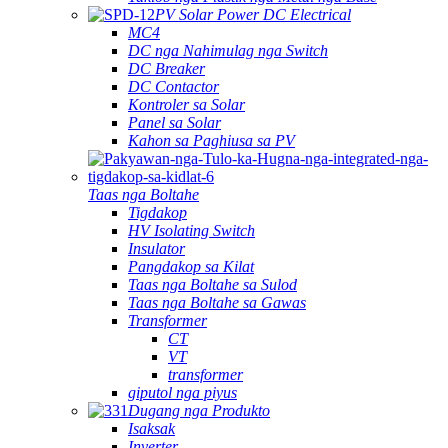
PV Solar Power DC Electrical
MC4
DC nga Nahimulag nga Switch
DC Breaker
DC Contactor
Kontroler sa Solar
Panel sa Solar
Kahon sa Paghiusa sa PV
Taas nga Boltahe
Tigdakop
HV Isolating Switch
Insulator
Pangdakop sa Kilat
Taas nga Boltahe sa Sulod
Taas nga Boltahe sa Gawas
Transformer
CT
VT
transformer
giputol nga piyus
Dugang nga Produkto
Isaksak
Inverter