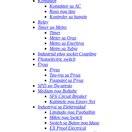
Kontaktor
Kontaktor sa AC
Ruso nga tipo
Kontroler sa hangin
Relay
Timer ug Metro
Timer
Meter sa Oras
Metro sa Enerhiya
Metro sa Tubig
Industrial plug socket Coupling
Photoelectric switch
Piyus
Piyus
Tag-iya sa Piyus
Pagputol sa Piyus
SPD ug Tig-aresto
Medium nga Boltahe
SF6 Circuit Breaker
Kabinete nga Epoxy Net
Industriya sa Elektrisidad
Limitado nga Pagbalhin
Mikro nga Switch
Switch sa Buton nga Iduso
EX Proof Electrical