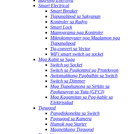
Bag-ong Enerhiya
Smart Electrical
Smart Breaker
Tigpanalipod sa Sakyanan
Kontroler sa Radyo
Smart Lock
Maprograma nga Kontroler
Mikrokompyuter nga Maalamon nga
Tigpanalipod
Tig-convert sa Vector
WiFi smart switch ug socket
Mga Kabit sa Suga
Switch ug Socket
Switch sa Pagkontrol ug Proteksyon
Awtomatikong Pagbalhin sa Switch
Switch sa Dimmer
Mga Tigpahunong sa Sirkito sa
Pagkasayop sa Yuta (GFCI)
Mga Kagamitan sa Pag-kable sa
Elektrisidad
Tigsugod
Pangdiskonekta sa Switch
Pagsugod sa Kamera
Humok nga Starter
Magnetikong Tigsugod