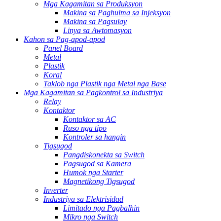
Mga Kagamitan sa Produksyon
Makina sa Paghulma sa Injeksyon
Makina sa Pagsulay
Linya sa Awtomasyon
Kahon sa Pag-apod-apod
Panel Board
Metal
Plastik
Koral
Taklob nga Plastik nga Metal nga Base
Mga Kagamitan sa Pagkontrol sa Industriya
Relay
Kontaktor
Kontaktor sa AC
Ruso nga tipo
Kontroler sa hangin
Tigsugod
Pangdiskonekta sa Switch
Pagsugod sa Kamera
Humok nga Starter
Magnetikong Tigsugod
Inverter
Industriya sa Elektrisidad
Limitado nga Pagbalhin
Mikro nga Switch