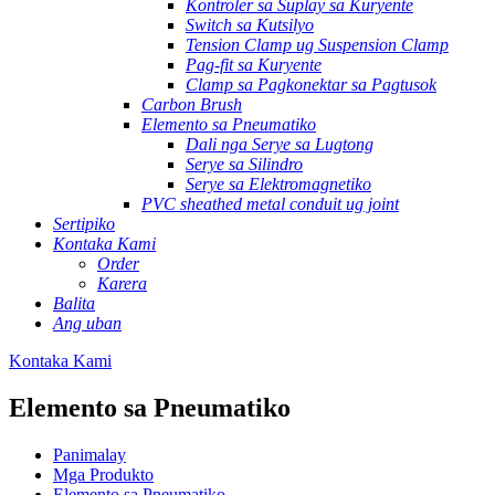
Kontroler sa Suplay sa Kuryente
Switch sa Kutsilyo
Tension Clamp ug Suspension Clamp
Pag-fit sa Kuryente
Clamp sa Pagkonektar sa Pagtusok
Carbon Brush
Elemento sa Pneumatiko
Dali nga Serye sa Lugtong
Serye sa Silindro
Serye sa Elektromagnetiko
PVC sheathed metal conduit ug joint
Sertipiko
Kontaka Kami
Order
Karera
Balita
Ang uban
Kontaka Kami
Elemento sa Pneumatiko
Panimalay
Mga Produkto
Elemento sa Pneumatiko