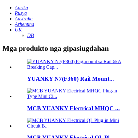
Aprika
Rusya
Australia
Arhentina
UK
DB
Mga produkto nga gipasiugdahan
YUANKY N7(F360) Rail Mount...
MCB YUANKY Electrical MHQC ...
MCB YUANKY Electrical QL Pl...