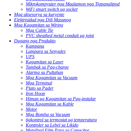
Mikrokompyuter nga Maalamon nga Tigpanalipod
WiFi smart switch ug socket
Mga aksesorya sa kuryente
Elektrisidad nga Dili Masunog
Mga Kagamitan sa Wiring
Mga Cable Tie
PVC sheathed metal conduit ug joint
Dugang nga Produkto
Kampana
Lampara sa Senyales
UPS
Kagamitan sa Laser
Tambak sa Pag-charge
Alarma sa Pultahan
Mga Kagamitan sa Vacuum
Mga Terminal
Plato sa Pader
Iron Hoop
Himan ug Kagamitan sa Pag-instalar
Mga Kagamitan sa Kable
Motor
Mga Bomba sa Vacuum
tigkontrol sa termostat ug temperatura
Kontroler sa Lebel sa Likido
Metallzed Film Para sa Capacitor