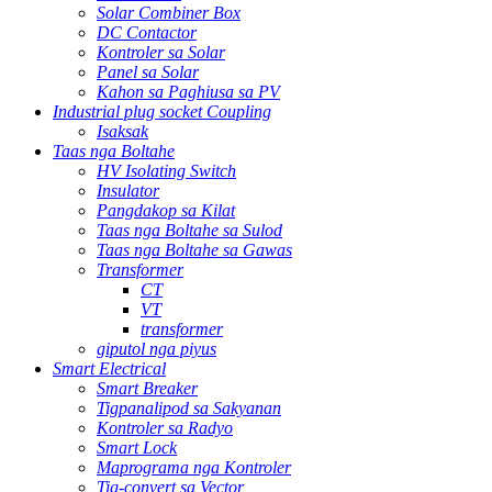
Solar Combiner Box
DC Contactor
Kontroler sa Solar
Panel sa Solar
Kahon sa Paghiusa sa PV
Industrial plug socket Coupling
Isaksak
Taas nga Boltahe
HV Isolating Switch
Insulator
Pangdakop sa Kilat
Taas nga Boltahe sa Sulod
Taas nga Boltahe sa Gawas
Transformer
CT
VT
transformer
giputol nga piyus
Smart Electrical
Smart Breaker
Tigpanalipod sa Sakyanan
Kontroler sa Radyo
Smart Lock
Maprograma nga Kontroler
Tig-convert sa Vector