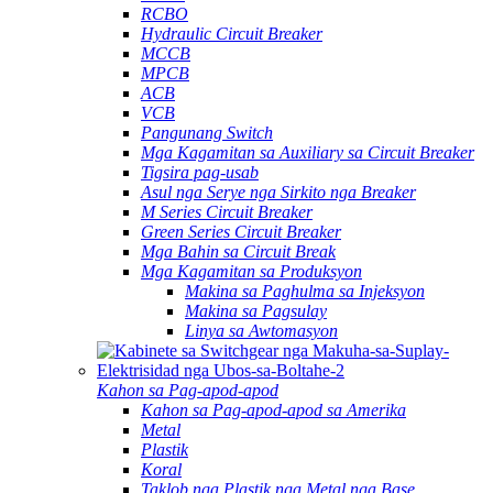
RCBO
Hydraulic Circuit Breaker
MCCB
MPCB
ACB
VCB
Pangunang Switch
Mga Kagamitan sa Auxiliary sa Circuit Breaker
Tigsira pag-usab
Asul nga Serye nga Sirkito nga Breaker
M Series Circuit Breaker
Green Series Circuit Breaker
Mga Bahin sa Circuit Break
Mga Kagamitan sa Produksyon
Makina sa Paghulma sa Injeksyon
Makina sa Pagsulay
Linya sa Awtomasyon
Kahon sa Pag-apod-apod
Kahon sa Pag-apod-apod sa Amerika
Metal
Plastik
Koral
Taklob nga Plastik nga Metal nga Base