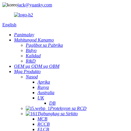
jack@yuanky.com
English
Panimalay
Mahitungod Kanamo
Paglibot sa Pabrika
Bidyo
Kalidad
R&D
OEM ug ODM ug OBM
Mga Produkto
Nasod
Aprika
Rusya
Australia
UK
DB
Proteksyon sa RCD
Tigbungkag sa Sirkito
MCB
RCCB
ELCB