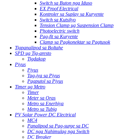
Switch sa Buton nga Iduso
EX Proof Electrical
Kontroler sa Suplay sa Kuryente
Switch sa Kutsilyo
Tension Clamp ug Suspension Clamp
Photoelectric switch
Pag-fit sa Kuryente
Clamp sa Pagkonektar sa Pagtusok
Tigpanalipod sa Boltahe
SPD ug Tig-aresto
Tigdakop
Piyus
Piyus
Tag-iya sa Piyus
Pagputol sa Piyus
Timer ug Metro
Timer
Meter sa Oras
Metro sa Enerhiya
Metro sa Tubig
PV Solar Power DC Electrical
MC4
Panalipod sa Pag-surge sa DC
DC nga Nahimulag nga Switch
DC Breaker