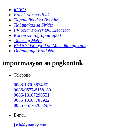
RCBO
Proteksyon sa RCD
Tigpanalipod sa Boltahe
Tigbungkag sa Sirkito
PV Solar Power DC Electrical
Kahon sa Pag-apod-apod
Timer ug Metro
Elektrisidad nga Dili Masudlan og Tubig
Dugang nga Produkto
impormasyon sa pagkontak
Telepono
0086-13905874202
0086-0577-61581801
0086-18167290551
0086-13587785922
0086-057762652939
E-mail
jack@yuanky.com