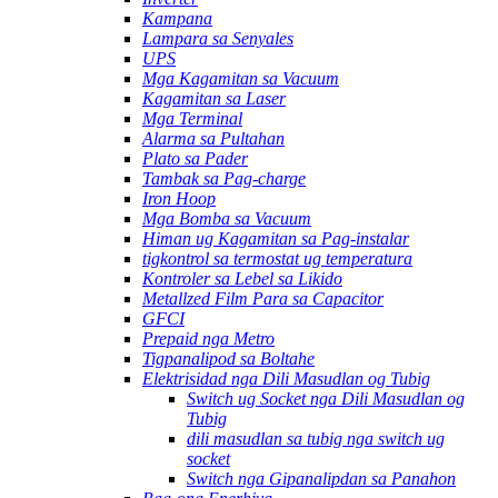
Kampana
Lampara sa Senyales
UPS
Mga Kagamitan sa Vacuum
Kagamitan sa Laser
Mga Terminal
Alarma sa Pultahan
Plato sa Pader
Tambak sa Pag-charge
Iron Hoop
Mga Bomba sa Vacuum
Himan ug Kagamitan sa Pag-instalar
tigkontrol sa termostat ug temperatura
Kontroler sa Lebel sa Likido
Metallzed Film Para sa Capacitor
GFCI
Prepaid nga Metro
Tigpanalipod sa Boltahe
Elektrisidad nga Dili Masudlan og Tubig
Switch ug Socket nga Dili Masudlan og
Tubig
dili masudlan sa tubig nga switch ug
socket
Switch nga Gipanalipdan sa Panahon