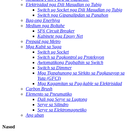
Elektrisidad nga Dili Masudlan og Tubig
Switch ug Socket nga Dili Masudlan og Tubig
Switch nga Gipanalipdan sa Panahon
Bag-ong Enerhiya
Medium nga Boltahe
SF6 Circuit Breaker
Kabinete nga Epoxy Net
Prepaid nga Metro
Mga Kabit sa Suga
Switch ug Socket
Switch sa Pagkontrol ug Proteksyon
Awtomatikong Pagbalhin sa Switch
Switch sa Dimmer
Mga Tigpahunong sa Sirkito sa Pagkasayop sa
Yuta (GFCI)
Mga Kagamitan sa Pag-kable sa Elektrisidad
Carbon Brush
Elemento sa Pneumatiko
Dali nga Serye sa Lugtong
Serye sa Silindro
Serye sa Elektromagnetiko
Ang uban
Nasod