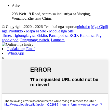
Adres
298 Weft 19 Road, sentro sa industriya sa Yueqing,
Wenzhou.Zhejiang China
© Copyright -2020 - 2026 Teknikal nga suporta:
globalso
Mga Gipili
nga Produkto
-
Mapa sa Site
-
Mobile nga Site
Timer
,
Tigbungkag sa Sirkito
,
Panalipod sa RCD
,
Kahon sa Pag-
apod-apod
,
Pangunang switch
,
Lampara
,
Ipadala ang Email
WhatsApp
x