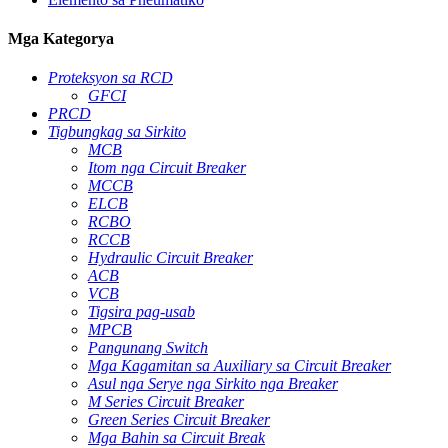
Mga Kategorya
Proteksyon sa RCD
GFCI
PRCD
Tigbungkag sa Sirkito
MCB
Itom nga Circuit Breaker
MCCB
ELCB
RCBO
RCCB
Hydraulic Circuit Breaker
ACB
VCB
Tigsira pag-usab
MPCB
Pangunang Switch
Mga Kagamitan sa Auxiliary sa Circuit Breaker
Asul nga Serye nga Sirkito nga Breaker
M Series Circuit Breaker
Green Series Circuit Breaker
Mga Bahin sa Circuit Break