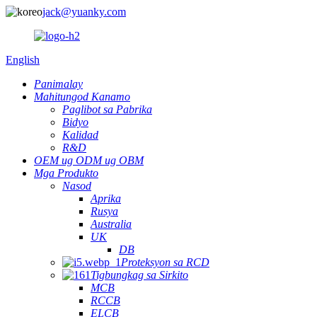
jack@yuanky.com
English
Panimalay
Mahitungod Kanamo
Paglibot sa Pabrika
Bidyo
Kalidad
R&D
OEM ug ODM ug OBM
Mga Produkto
Nasod
Aprika
Rusya
Australia
UK
DB
Proteksyon sa RCD
Tigbungkag sa Sirkito
MCB
RCCB
ELCB