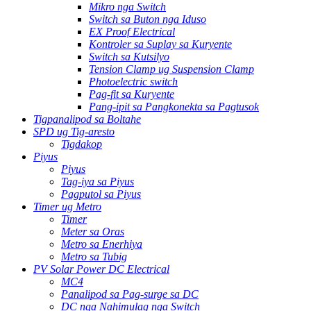
Mikro nga Switch
Switch sa Buton nga Iduso
EX Proof Electrical
Kontroler sa Suplay sa Kuryente
Switch sa Kutsilyo
Tension Clamp ug Suspension Clamp
Photoelectric switch
Pag-fit sa Kuryente
Pang-ipit sa Pangkonekta sa Pagtusok
Tigpanalipod sa Boltahe
SPD ug Tig-aresto
Tigdakop
Piyus
Piyus
Tag-iya sa Piyus
Pagputol sa Piyus
Timer ug Metro
Timer
Meter sa Oras
Metro sa Enerhiya
Metro sa Tubig
PV Solar Power DC Electrical
MC4
Panalipod sa Pag-surge sa DC
DC nga Nahimulag nga Switch