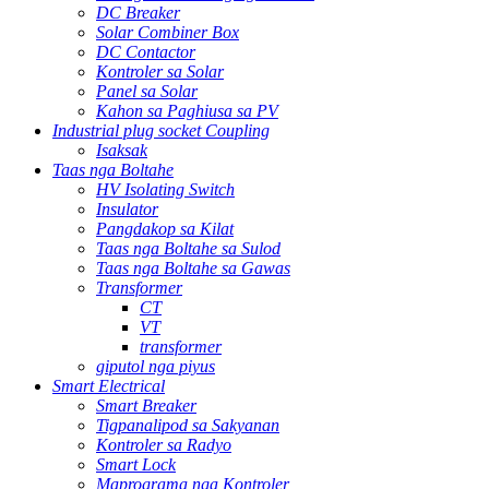
DC Breaker
Solar Combiner Box
DC Contactor
Kontroler sa Solar
Panel sa Solar
Kahon sa Paghiusa sa PV
Industrial plug socket Coupling
Isaksak
Taas nga Boltahe
HV Isolating Switch
Insulator
Pangdakop sa Kilat
Taas nga Boltahe sa Sulod
Taas nga Boltahe sa Gawas
Transformer
CT
VT
transformer
giputol nga piyus
Smart Electrical
Smart Breaker
Tigpanalipod sa Sakyanan
Kontroler sa Radyo
Smart Lock
Maprograma nga Kontroler