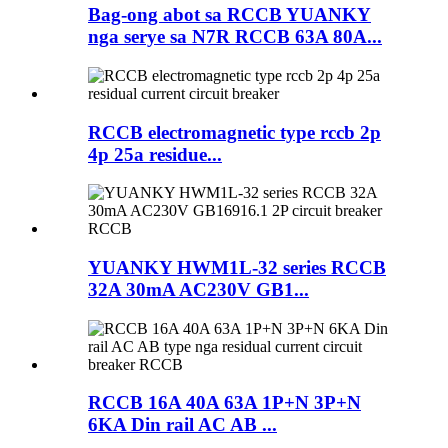
Bag-ong abot sa RCCB YUANKY
nga serye sa N7R RCCB 63A 80A...
RCCB electromagnetic type rccb 2p
4p 25a residue...
YUANKY HWM1L-32 series RCCB
32A 30mA AC230V GB1...
RCCB 16A 40A 63A 1P+N 3P+N
6KA Din rail AC AB ...