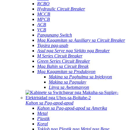
RCBO
Hydraulic Circuit Breaker
MCCB
MPCB
ACB
VCB
Pangunang Switch
Mga Kagamitan sa Auxiliary sa Circuit Breaker
Tigsira pag-usab
Asul nga Serye nga Sirkito nga Breaker
M Series Circuit Breaker
Green Series Circuit Breaker
Mga Bahin sa Circuit Break
Mga Kagamitan sa Produksyon
Makina sa Paghulma sa Injeksyon
Makina sa Pagsulay
Linya sa Awtomasyon
Kahon sa Pag-apod-apod
Kahon sa Pag-apod-apod sa Amerika
Metal
Plastik
Koral
Taklob nga Plastik nga Metal nga Base