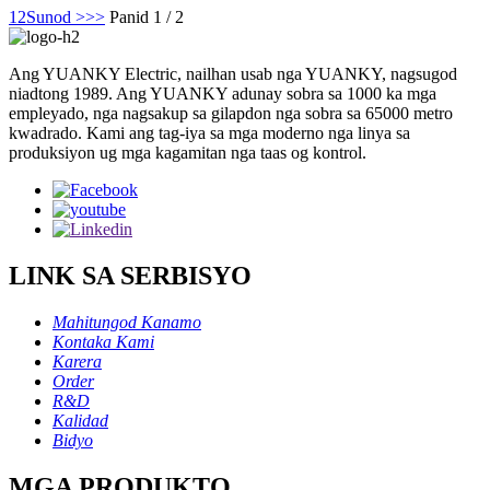
1
2
Sunod >
>>
Panid 1 / 2
Ang YUANKY Electric, nailhan usab nga YUANKY, nagsugod
niadtong 1989. Ang YUANKY adunay sobra sa 1000 ka mga
empleyado, nga nagsakup sa gilapdon nga sobra sa 65000 metro
kwadrado. Kami ang tag-iya sa mga moderno nga linya sa
produksiyon ug mga kagamitan nga taas og kontrol.
LINK SA SERBISYO
Mahitungod Kanamo
Kontaka Kami
Karera
Order
R&D
Kalidad
Bidyo
MGA PRODUKTO