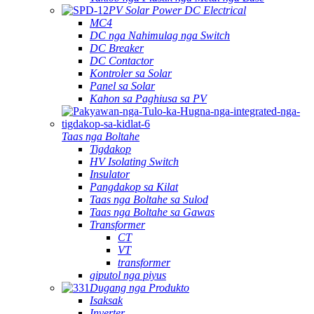
PV Solar Power DC Electrical
MC4
DC nga Nahimulag nga Switch
DC Breaker
DC Contactor
Kontroler sa Solar
Panel sa Solar
Kahon sa Paghiusa sa PV
Taas nga Boltahe
Tigdakop
HV Isolating Switch
Insulator
Pangdakop sa Kilat
Taas nga Boltahe sa Sulod
Taas nga Boltahe sa Gawas
Transformer
CT
VT
transformer
giputol nga piyus
Dugang nga Produkto
Isaksak
Inverter