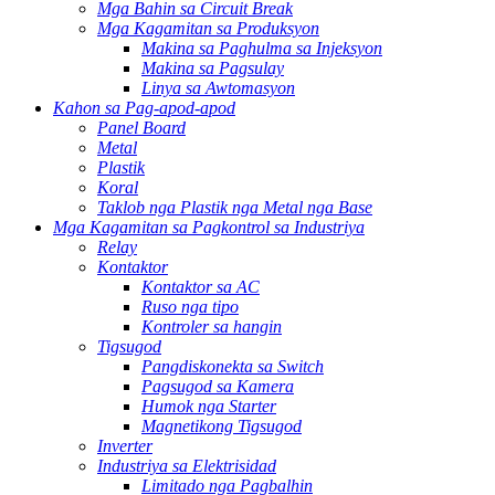
Mga Bahin sa Circuit Break
Mga Kagamitan sa Produksyon
Makina sa Paghulma sa Injeksyon
Makina sa Pagsulay
Linya sa Awtomasyon
Kahon sa Pag-apod-apod
Panel Board
Metal
Plastik
Koral
Taklob nga Plastik nga Metal nga Base
Mga Kagamitan sa Pagkontrol sa Industriya
Relay
Kontaktor
Kontaktor sa AC
Ruso nga tipo
Kontroler sa hangin
Tigsugod
Pangdiskonekta sa Switch
Pagsugod sa Kamera
Humok nga Starter
Magnetikong Tigsugod
Inverter
Industriya sa Elektrisidad
Limitado nga Pagbalhin