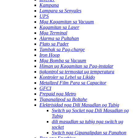
Kampana
Lampara sa Senyales
UPS
Mga Kagamitan sa Vacuum
Kagamitan sa Laser
Mga Terminal
Alarma sa Pultahan
Plato sa Pader
Tambak sa Pag-charge
Iron Hoop
Mga Bomba sa Vacuum
Himan ug Kagamitan sa Pag-instalar
tigkontrol sa termostat ug temperatura
Kontroler sa Lebel sa Likido
Metallzed Film Para sa Capacitor
GFCI
Prepaid nga Metro
Tigpanalipod sa Boltahe
Elektrisidad nga Dili Masudlan og Tubig
Switch ug Socket nga Dili Masudlan og
Tubig
dili masudlan sa tubig nga switch ug
socket
Switch nga Gipanalipdan sa Panahon