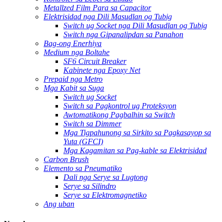
Metallzed Film Para sa Capacitor
Elektrisidad nga Dili Masudlan og Tubig
Switch ug Socket nga Dili Masudlan og Tubig
Switch nga Gipanalipdan sa Panahon
Bag-ong Enerhiya
Medium nga Boltahe
SF6 Circuit Breaker
Kabinete nga Epoxy Net
Prepaid nga Metro
Mga Kabit sa Suga
Switch ug Socket
Switch sa Pagkontrol ug Proteksyon
Awtomatikong Pagbalhin sa Switch
Switch sa Dimmer
Mga Tigpahunong sa Sirkito sa Pagkasayop sa
Yuta (GFCI)
Mga Kagamitan sa Pag-kable sa Elektrisidad
Carbon Brush
Elemento sa Pneumatiko
Dali nga Serye sa Lugtong
Serye sa Silindro
Serye sa Elektromagnetiko
Ang uban