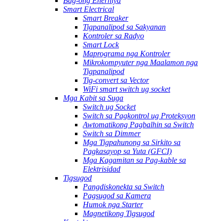
Bag-ong Enerhiya
Smart Electrical
Smart Breaker
Tigpanalipod sa Sakyanan
Kontroler sa Radyo
Smart Lock
Maprograma nga Kontroler
Mikrokompyuter nga Maalamon nga
Tigpanalipod
Tig-convert sa Vector
WiFi smart switch ug socket
Mga Kabit sa Suga
Switch ug Socket
Switch sa Pagkontrol ug Proteksyon
Awtomatikong Pagbalhin sa Switch
Switch sa Dimmer
Mga Tigpahunong sa Sirkito sa
Pagkasayop sa Yuta (GFCI)
Mga Kagamitan sa Pag-kable sa
Elektrisidad
Tigsugod
Pangdiskonekta sa Switch
Pagsugod sa Kamera
Humok nga Starter
Magnetikong Tigsugod