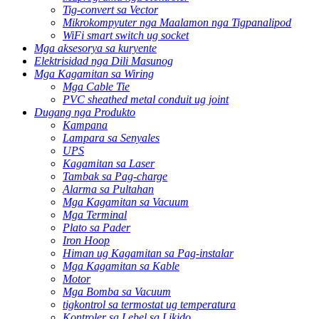
Tig-convert sa Vector
Mikrokompyuter nga Maalamon nga Tigpanalipod
WiFi smart switch ug socket
Mga aksesorya sa kuryente
Elektrisidad nga Dili Masunog
Mga Kagamitan sa Wiring
Mga Cable Tie
PVC sheathed metal conduit ug joint
Dugang nga Produkto
Kampana
Lampara sa Senyales
UPS
Kagamitan sa Laser
Tambak sa Pag-charge
Alarma sa Pultahan
Mga Kagamitan sa Vacuum
Mga Terminal
Plato sa Pader
Iron Hoop
Himan ug Kagamitan sa Pag-instalar
Mga Kagamitan sa Kable
Motor
Mga Bomba sa Vacuum
tigkontrol sa termostat ug temperatura
Kontroler sa Lebel sa Likido