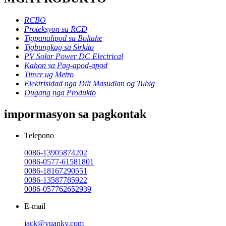
RCBO
Proteksyon sa RCD
Tigpanalipod sa Boltahe
Tigbungkag sa Sirkito
PV Solar Power DC Electrical
Kahon sa Pag-apod-apod
Timer ug Metro
Elektrisidad nga Dili Masudlan og Tubig
Dugang nga Produkto
impormasyon sa pagkontak
Telepono
0086-13905874202
0086-0577-61581801
0086-18167290551
0086-13587785922
0086-057762652939
E-mail
jack@yuanky.com