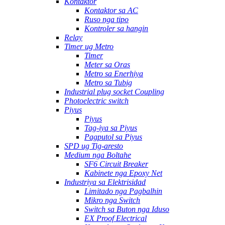
Kontaktor
Kontaktor sa AC
Ruso nga tipo
Kontroler sa hangin
Relay
Timer ug Metro
Timer
Meter sa Oras
Metro sa Enerhiya
Metro sa Tubig
Industrial plug socket Coupling
Photoelectric switch
Piyus
Piyus
Tag-iya sa Piyus
Pagputol sa Piyus
SPD ug Tig-aresto
Medium nga Boltahe
SF6 Circuit Breaker
Kabinete nga Epoxy Net
Industriya sa Elektrisidad
Limitado nga Pagbalhin
Mikro nga Switch
Switch sa Buton nga Iduso
EX Proof Electrical