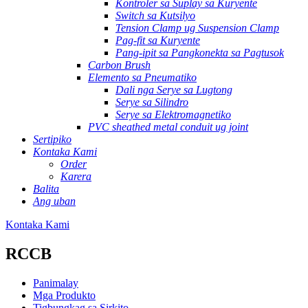
Kontroler sa Suplay sa Kuryente
Switch sa Kutsilyo
Tension Clamp ug Suspension Clamp
Pag-fit sa Kuryente
Pang-ipit sa Pangkonekta sa Pagtusok
Carbon Brush
Elemento sa Pneumatiko
Dali nga Serye sa Lugtong
Serye sa Silindro
Serye sa Elektromagnetiko
PVC sheathed metal conduit ug joint
Sertipiko
Kontaka Kami
Order
Karera
Balita
Ang uban
Kontaka Kami
RCCB
Panimalay
Mga Produkto
Tigbungkag sa Sirkito