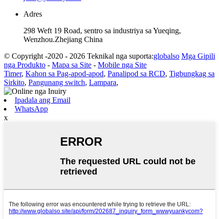
Adres
298 Weft 19 Road, sentro sa industriya sa Yueqing,
Wenzhou.Zhejiang China
© Copyright -2020 - 2026 Teknikal nga suporta:
globalso
Mga Gipili
nga Produkto
-
Mapa sa Site
-
Mobile nga Site
Timer
,
Kahon sa Pag-apod-apod
,
Panalipod sa RCD
,
Tigbungkag sa
Sirkito
,
Pangunang switch
,
Lampara
,
Ipadala ang Email
WhatsApp
x