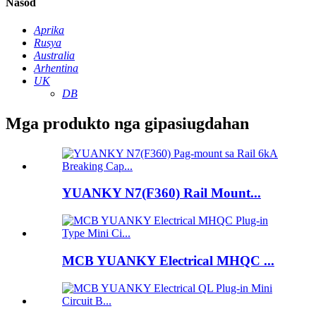
Nasod
Aprika
Rusya
Australia
Arhentina
UK
DB
Mga produkto nga gipasiugdahan
YUANKY N7(F360) Rail Mount...
MCB YUANKY Electrical MHQC ...