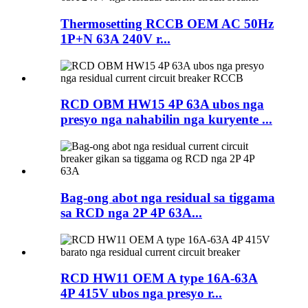
Thermosetting RCCB OEM AC 50Hz
1P+N 63A 240V r...
RCD OBM HW15 4P 63A ubos nga
presyo nga nahabilin nga kuryente ...
Bag-ong abot nga residual sa tiggama
sa RCD nga 2P 4P 63A...
RCD HW11 OEM A type 16A-63A
4P 415V ubos nga presyo r...