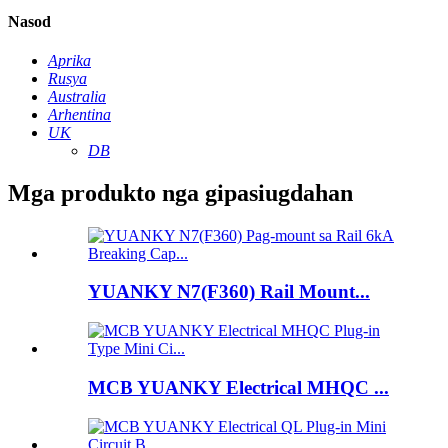
Nasod
Aprika
Rusya
Australia
Arhentina
UK
DB
Mga produkto nga gipasiugdahan
YUANKY N7(F360) Rail Mount...
MCB YUANKY Electrical MHQC ...