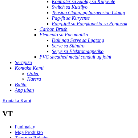
Kontroler sa Suplay sa Kuryente
Switch sa Kutsilyo
Tension Clamp ug Suspension Clamp
Pag-fit sa Kuryente
Pang-ipit sa Pangkonekta sa Pagtusok
Carbon Brush
Elemento sa Pneumatiko
Dali nga Serye sa Lugtong
Serye sa Silindro
Serye sa Elektromagnetiko
PVC sheathed metal conduit ug joint
Sertipiko
Kontaka Kami
Order
Karera
Balita
Ang uban
Kontaka Kami
VT
Panimalay
Mga Produkto
Taas nga Boltahe