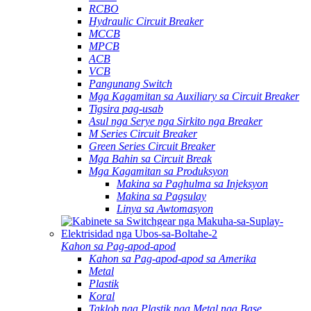
RCBO
Hydraulic Circuit Breaker
MCCB
MPCB
ACB
VCB
Pangunang Switch
Mga Kagamitan sa Auxiliary sa Circuit Breaker
Tigsira pag-usab
Asul nga Serye nga Sirkito nga Breaker
M Series Circuit Breaker
Green Series Circuit Breaker
Mga Bahin sa Circuit Break
Mga Kagamitan sa Produksyon
Makina sa Paghulma sa Injeksyon
Makina sa Pagsulay
Linya sa Awtomasyon
Kahon sa Pag-apod-apod
Kahon sa Pag-apod-apod sa Amerika
Metal
Plastik
Koral
Taklob nga Plastik nga Metal nga Base