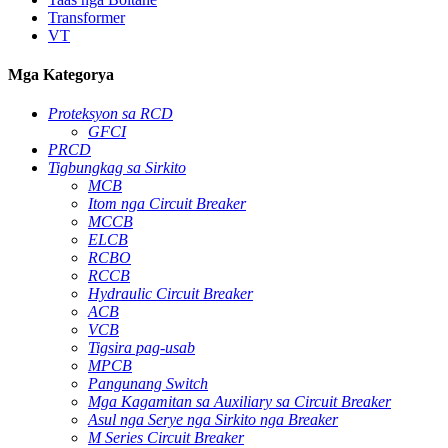
Transformer
VT
Mga Kategorya
Proteksyon sa RCD
GFCI
PRCD
Tigbungkag sa Sirkito
MCB
Itom nga Circuit Breaker
MCCB
ELCB
RCBO
RCCB
Hydraulic Circuit Breaker
ACB
VCB
Tigsira pag-usab
MPCB
Pangunang Switch
Mga Kagamitan sa Auxiliary sa Circuit Breaker
Asul nga Serye nga Sirkito nga Breaker
M Series Circuit Breaker