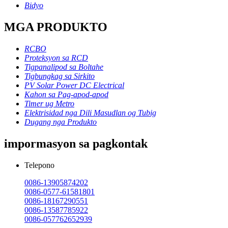
Bidyo
MGA PRODUKTO
RCBO
Proteksyon sa RCD
Tigpanalipod sa Boltahe
Tigbungkag sa Sirkito
PV Solar Power DC Electrical
Kahon sa Pag-apod-apod
Timer ug Metro
Elektrisidad nga Dili Masudlan og Tubig
Dugang nga Produkto
impormasyon sa pagkontak
Telepono
0086-13905874202
0086-0577-61581801
0086-18167290551
0086-13587785922
0086-057762652939