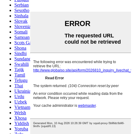
Serbian
Sesotho
Sinhala
Slovak
Slovenian
Somali
Samoan
Scots Gaelic
Shona
Sindhi
Sundanese
Swahili
Tajik
Tamil
Telugu
Thai
Ukrainian
Urdu
Uzbek
Vietnamese
Welsh
Xhosa
Yiddish
Yoruba