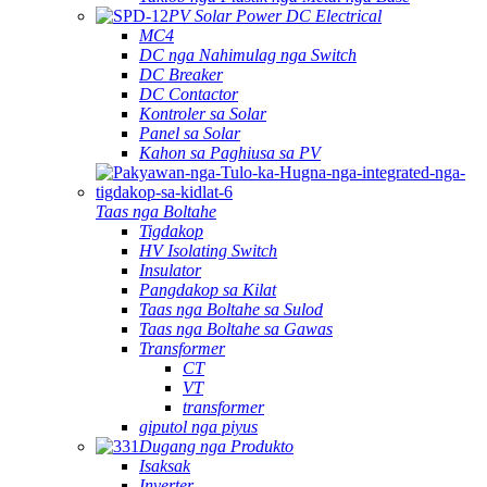
PV Solar Power DC Electrical
MC4
DC nga Nahimulag nga Switch
DC Breaker
DC Contactor
Kontroler sa Solar
Panel sa Solar
Kahon sa Paghiusa sa PV
Taas nga Boltahe
Tigdakop
HV Isolating Switch
Insulator
Pangdakop sa Kilat
Taas nga Boltahe sa Sulod
Taas nga Boltahe sa Gawas
Transformer
CT
VT
transformer
giputol nga piyus
Dugang nga Produkto
Isaksak
Inverter