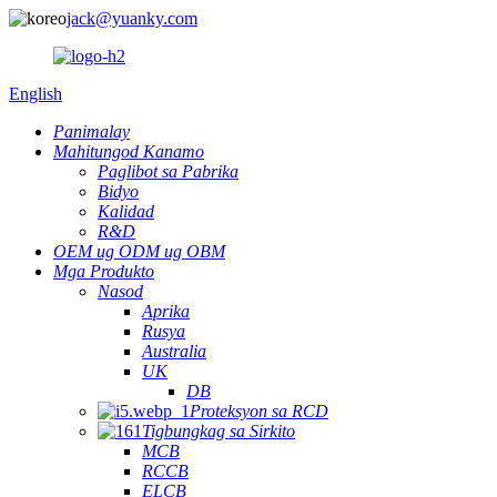
jack@yuanky.com
English
Panimalay
Mahitungod Kanamo
Paglibot sa Pabrika
Bidyo
Kalidad
R&D
OEM ug ODM ug OBM
Mga Produkto
Nasod
Aprika
Rusya
Australia
UK
DB
Proteksyon sa RCD
Tigbungkag sa Sirkito
MCB
RCCB
ELCB