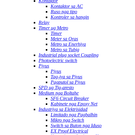
Kontaktor
Kontaktor sa AC
Ruso nga tipo
Kontroler sa hangin
Relay
Timer ug Metro
Timer
Meter sa Oras
Metro sa Enerhiya
Metro sa Tubig
Industrial plug socket Coupling
Photoelectric switch
Piyus
Piyus
Tag-iya sa Piyus
Pagputol sa Piyus
SPD ug Tig-aresto
Medium nga Boltahe
SF6 Circuit Breaker
Kabinete nga Epoxy Net
Industriya sa Elektrisidad
Limitado nga Pagbalhin
Mikro nga Switch
Switch sa Buton nga Iduso
EX Proof Electrical