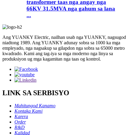
transformer taas nga angay nga
66KV 31.5MVA nga gahum sa lana
...
Ang YUANKY Electric, nailhan usab nga YUANKY, nagsugod
niadtong 1989. Ang YUANKY adunay sobra sa 1000 ka mga
empleyado, nga nagsakup sa gilapdon nga sobra sa 65000 metro
kwadrado. Kami ang tag-iya sa mga moderno nga linya sa
produksiyon ug mga kagamitan nga taas og kontrol.
LINK SA SERBISYO
Mahitungod Kanamo
Kontaka Kami
Karera
Order
R&D
Kalidad