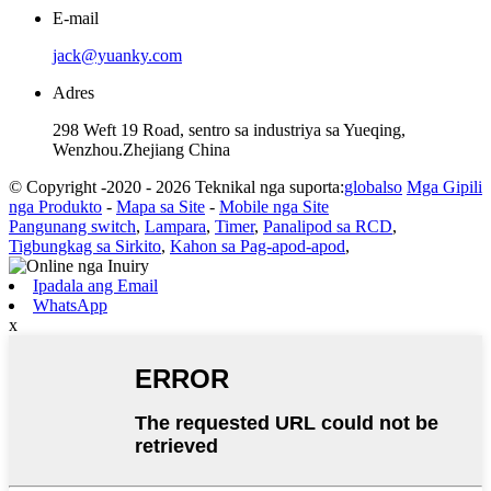
E-mail
jack@yuanky.com
Adres
298 Weft 19 Road, sentro sa industriya sa Yueqing,
Wenzhou.Zhejiang China
© Copyright -2020 - 2026 Teknikal nga suporta:
globalso
Mga Gipili
nga Produkto
-
Mapa sa Site
-
Mobile nga Site
Pangunang switch
,
Lampara
,
Timer
,
Panalipod sa RCD
,
Tigbungkag sa Sirkito
,
Kahon sa Pag-apod-apod
,
Ipadala ang Email
WhatsApp
x