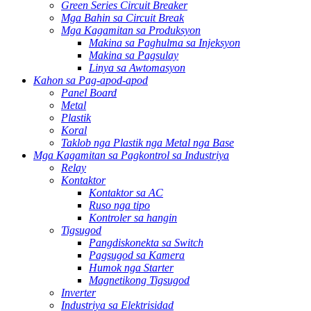
Green Series Circuit Breaker
Mga Bahin sa Circuit Break
Mga Kagamitan sa Produksyon
Makina sa Paghulma sa Injeksyon
Makina sa Pagsulay
Linya sa Awtomasyon
Kahon sa Pag-apod-apod
Panel Board
Metal
Plastik
Koral
Taklob nga Plastik nga Metal nga Base
Mga Kagamitan sa Pagkontrol sa Industriya
Relay
Kontaktor
Kontaktor sa AC
Ruso nga tipo
Kontroler sa hangin
Tigsugod
Pangdiskonekta sa Switch
Pagsugod sa Kamera
Humok nga Starter
Magnetikong Tigsugod
Inverter
Industriya sa Elektrisidad