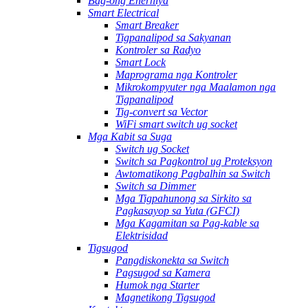
Bag-ong Enerhiya
Smart Electrical
Smart Breaker
Tigpanalipod sa Sakyanan
Kontroler sa Radyo
Smart Lock
Maprograma nga Kontroler
Mikrokompyuter nga Maalamon nga
Tigpanalipod
Tig-convert sa Vector
WiFi smart switch ug socket
Mga Kabit sa Suga
Switch ug Socket
Switch sa Pagkontrol ug Proteksyon
Awtomatikong Pagbalhin sa Switch
Switch sa Dimmer
Mga Tigpahunong sa Sirkito sa
Pagkasayop sa Yuta (GFCI)
Mga Kagamitan sa Pag-kable sa
Elektrisidad
Tigsugod
Pangdiskonekta sa Switch
Pagsugod sa Kamera
Humok nga Starter
Magnetikong Tigsugod