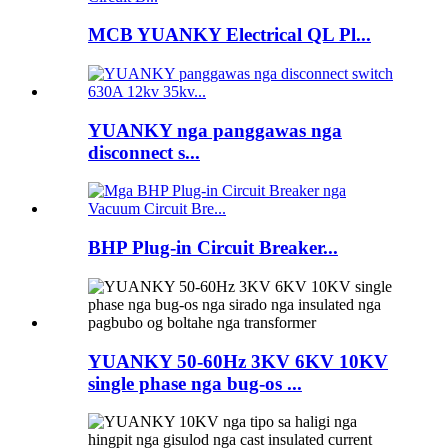
MCB YUANKY Electrical QL Pl...
YUANKY nga panggawas nga
disconnect s...
BHP Plug-in Circuit Breaker...
YUANKY 50-60Hz 3KV 6KV 10KV
single phase nga bug-os ...