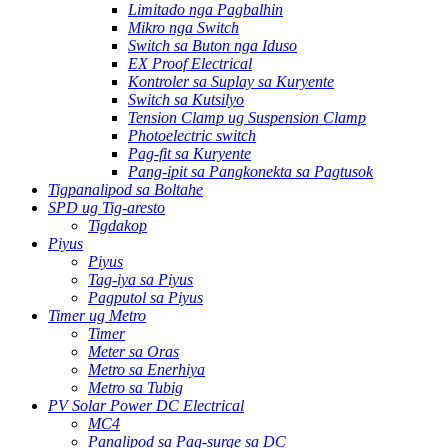
Limitado nga Pagbalhin
Mikro nga Switch
Switch sa Buton nga Iduso
EX Proof Electrical
Kontroler sa Suplay sa Kuryente
Switch sa Kutsilyo
Tension Clamp ug Suspension Clamp
Photoelectric switch
Pag-fit sa Kuryente
Pang-ipit sa Pangkonekta sa Pagtusok
Tigpanalipod sa Boltahe
SPD ug Tig-aresto
Tigdakop
Piyus
Piyus
Tag-iya sa Piyus
Pagputol sa Piyus
Timer ug Metro
Timer
Meter sa Oras
Metro sa Enerhiya
Metro sa Tubig
PV Solar Power DC Electrical
MC4
Panalipod sa Pag-surge sa DC