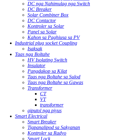
DC nga Nahimulag nga Switch
DC Breaker
Solar Combiner Box
DC Contactor
Kontroler sa Solar
Panel sa Solar
Kahon sa Paghiusa sa PV
Industrial plug socket Coupling
Isaksak
Taas nga Boltahe
HV Isolating Switch
Insulator
Pangdakop sa Kilat
Taas nga Boltahe sa Sulod
Taas nga Boltahe sa Gawas
Transformer
CT
VT
transformer
giputol nga piyus
Smart Electrical
Smart Breaker
Tigpanalipod sa Sakyanan
Kontroler sa Radyo
Smart Lock