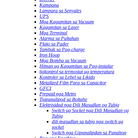
Kampana
Lampara sa Senyales
UPS
Mga Kagamitan sa Vacuum
Kagamitan sa Laser
Mga Terminal
Alarma sa Pultahan
Plato sa Pader
Tambak sa Pag-charge
Iron Hoop
Mga Bomba sa Vacuum
Himan ug Kagamitan sa Pag-instalar
tigkontrol sa termostat ug temperatura
Kontroler sa Lebel sa Likido
Metallzed Film Para sa Capacitor
GFCI
Prepaid nga Metro
Tigpanalipod sa Boltahe
Elektrisidad nga Dili Masudlan og Tubig
Switch ug Socket nga Dili Masudlan og
Tubig
dili masudlan sa tubig nga switch ug
socket
Switch nga Gipanalipdan sa Panahon