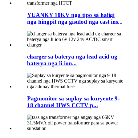
YUANKY 10KV nga tipo sa haligi
nga hingpit nga gisulod nga cast ins...
charger sa baterya nga lead acid ug
baterya nga li-ion...
Pagmonitor sa suplay sa kuryente 9-
18 channel HWS CCTV p...