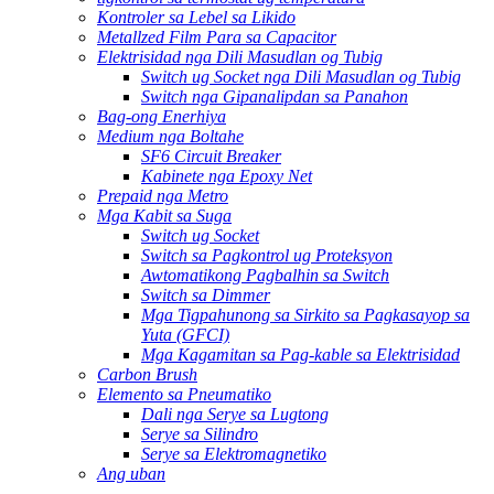
Kontroler sa Lebel sa Likido
Metallzed Film Para sa Capacitor
Elektrisidad nga Dili Masudlan og Tubig
Switch ug Socket nga Dili Masudlan og Tubig
Switch nga Gipanalipdan sa Panahon
Bag-ong Enerhiya
Medium nga Boltahe
SF6 Circuit Breaker
Kabinete nga Epoxy Net
Prepaid nga Metro
Mga Kabit sa Suga
Switch ug Socket
Switch sa Pagkontrol ug Proteksyon
Awtomatikong Pagbalhin sa Switch
Switch sa Dimmer
Mga Tigpahunong sa Sirkito sa Pagkasayop sa
Yuta (GFCI)
Mga Kagamitan sa Pag-kable sa Elektrisidad
Carbon Brush
Elemento sa Pneumatiko
Dali nga Serye sa Lugtong
Serye sa Silindro
Serye sa Elektromagnetiko
Ang uban