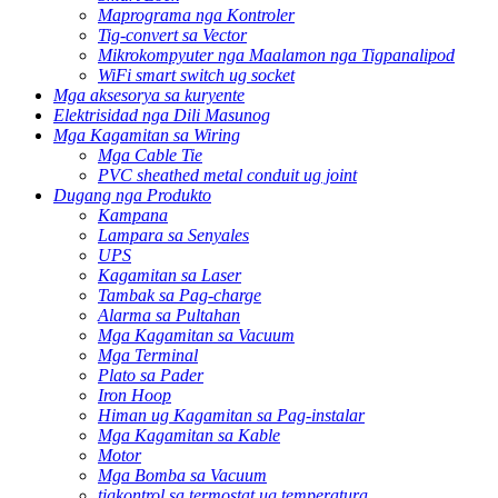
Maprograma nga Kontroler
Tig-convert sa Vector
Mikrokompyuter nga Maalamon nga Tigpanalipod
WiFi smart switch ug socket
Mga aksesorya sa kuryente
Elektrisidad nga Dili Masunog
Mga Kagamitan sa Wiring
Mga Cable Tie
PVC sheathed metal conduit ug joint
Dugang nga Produkto
Kampana
Lampara sa Senyales
UPS
Kagamitan sa Laser
Tambak sa Pag-charge
Alarma sa Pultahan
Mga Kagamitan sa Vacuum
Mga Terminal
Plato sa Pader
Iron Hoop
Himan ug Kagamitan sa Pag-instalar
Mga Kagamitan sa Kable
Motor
Mga Bomba sa Vacuum
tigkontrol sa termostat ug temperatura