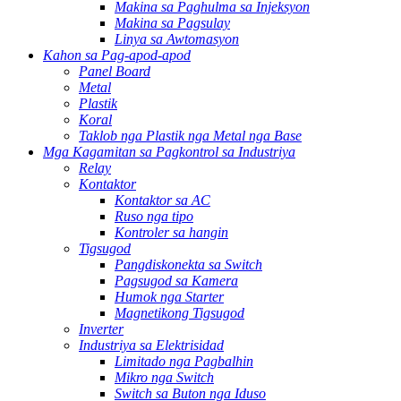
Makina sa Paghulma sa Injeksyon
Makina sa Pagsulay
Linya sa Awtomasyon
Kahon sa Pag-apod-apod
Panel Board
Metal
Plastik
Koral
Taklob nga Plastik nga Metal nga Base
Mga Kagamitan sa Pagkontrol sa Industriya
Relay
Kontaktor
Kontaktor sa AC
Ruso nga tipo
Kontroler sa hangin
Tigsugod
Pangdiskonekta sa Switch
Pagsugod sa Kamera
Humok nga Starter
Magnetikong Tigsugod
Inverter
Industriya sa Elektrisidad
Limitado nga Pagbalhin
Mikro nga Switch
Switch sa Buton nga Iduso