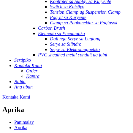
Kontroler sa Suplay sa Kuryente
Switch sa Kutsilyo
Tension Clamp ug Suspension Clamp
Pag-fit sa Kuryente
Clamp sa Pagkonektar sa Pagtusok
Carbon Brush
Elemento sa Pneumatiko
Dali nga Serye sa Lugtong
Serye sa Silindro
Serye sa Elektromagnetiko
PVC sheathed metal conduit ug joint
Sertipiko
Kontaka Kami
Order
Karera
Balita
Ang uban
Kontaka Kami
Aprika
Panimalay
Aprika