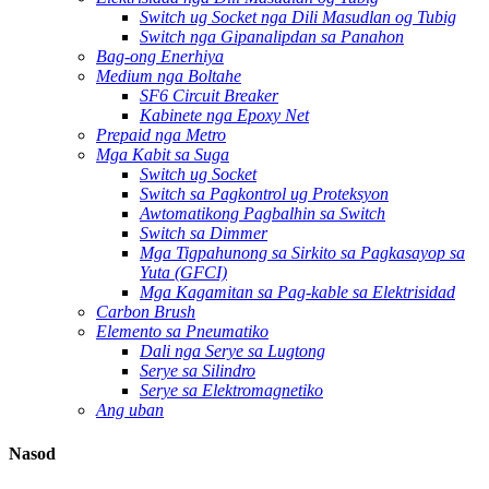
Switch ug Socket nga Dili Masudlan og Tubig
Switch nga Gipanalipdan sa Panahon
Bag-ong Enerhiya
Medium nga Boltahe
SF6 Circuit Breaker
Kabinete nga Epoxy Net
Prepaid nga Metro
Mga Kabit sa Suga
Switch ug Socket
Switch sa Pagkontrol ug Proteksyon
Awtomatikong Pagbalhin sa Switch
Switch sa Dimmer
Mga Tigpahunong sa Sirkito sa Pagkasayop sa
Yuta (GFCI)
Mga Kagamitan sa Pag-kable sa Elektrisidad
Carbon Brush
Elemento sa Pneumatiko
Dali nga Serye sa Lugtong
Serye sa Silindro
Serye sa Elektromagnetiko
Ang uban
Nasod