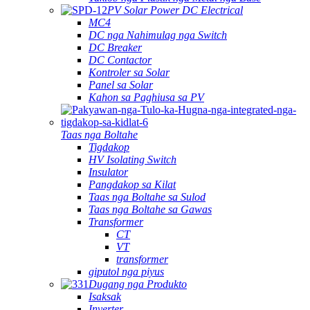
PV Solar Power DC Electrical
MC4
DC nga Nahimulag nga Switch
DC Breaker
DC Contactor
Kontroler sa Solar
Panel sa Solar
Kahon sa Paghiusa sa PV
Taas nga Boltahe
Tigdakop
HV Isolating Switch
Insulator
Pangdakop sa Kilat
Taas nga Boltahe sa Sulod
Taas nga Boltahe sa Gawas
Transformer
CT
VT
transformer
giputol nga piyus
Dugang nga Produkto
Isaksak
Inverter