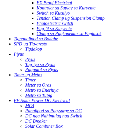
EX Proof Electrical
Kontroler sa Suplay sa Kuryente
Switch sa Kutsilyo
Tension Clamp ug Suspension Clamp
Photoelectric switch
Pag-fit sa Kuryente
Clamp sa Pagkonektar sa Pagtusok
Tigpanalipod sa Boltahe
SPD ug Tig-aresto
Tigdakop
Piyus
Piyus
Tag-iya sa Piyus
Pagputol sa Piyus
Timer ug Metro
Timer
Meter sa Oras
Metro sa Enerhiya
Metro sa Tubig
PV Solar Power DC Electrical
MC4
Panalipod sa Pag-surge sa DC
DC nga Nahimulag nga Switch
DC Breaker
Solar Combiner Box