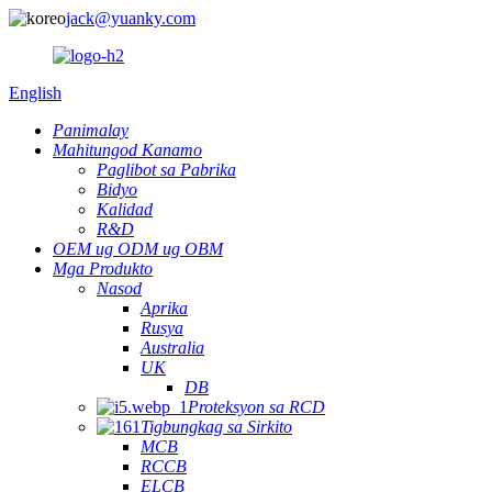
jack@yuanky.com
English
Panimalay
Mahitungod Kanamo
Paglibot sa Pabrika
Bidyo
Kalidad
R&D
OEM ug ODM ug OBM
Mga Produkto
Nasod
Aprika
Rusya
Australia
UK
DB
Proteksyon sa RCD
Tigbungkag sa Sirkito
MCB
RCCB
ELCB