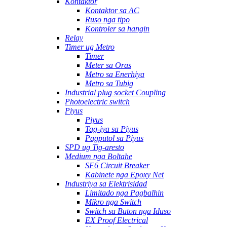
Kontaktor
Kontaktor sa AC
Ruso nga tipo
Kontroler sa hangin
Relay
Timer ug Metro
Timer
Meter sa Oras
Metro sa Enerhiya
Metro sa Tubig
Industrial plug socket Coupling
Photoelectric switch
Piyus
Piyus
Tag-iya sa Piyus
Pagputol sa Piyus
SPD ug Tig-aresto
Medium nga Boltahe
SF6 Circuit Breaker
Kabinete nga Epoxy Net
Industriya sa Elektrisidad
Limitado nga Pagbalhin
Mikro nga Switch
Switch sa Buton nga Iduso
EX Proof Electrical