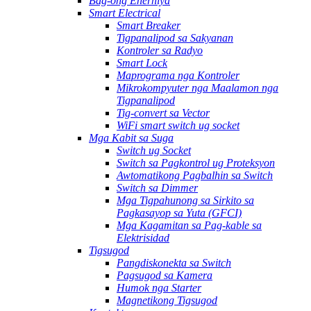
Bag-ong Enerhiya
Smart Electrical
Smart Breaker
Tigpanalipod sa Sakyanan
Kontroler sa Radyo
Smart Lock
Maprograma nga Kontroler
Mikrokompyuter nga Maalamon nga
Tigpanalipod
Tig-convert sa Vector
WiFi smart switch ug socket
Mga Kabit sa Suga
Switch ug Socket
Switch sa Pagkontrol ug Proteksyon
Awtomatikong Pagbalhin sa Switch
Switch sa Dimmer
Mga Tigpahunong sa Sirkito sa
Pagkasayop sa Yuta (GFCI)
Mga Kagamitan sa Pag-kable sa
Elektrisidad
Tigsugod
Pangdiskonekta sa Switch
Pagsugod sa Kamera
Humok nga Starter
Magnetikong Tigsugod