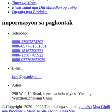
Timer ug Metro
Elektrisidad nga Dili Masudlan og Tubig
Dugang nga Produkto
impormasyon sa pagkontak
Telepono
0086-13905874202
0086-0577-61581801
0086-18167290551
0086-13587785922
0086-057762652939
E-mail
jack@yuanky.com
Adres
298 Weft 19 Road, sentro sa industriya sa Yueqing,
Wenzhou.Zhejiang China
© Copyright -2020 - 2026 Teknikal nga suporta:
globalso
Mga Gipili
nga Produkto
-
Mapa sa Site
-
Mobile nga Site