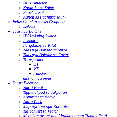
DC Contactor
Kontroler sa Solar
Panel sa Solar
Kahon sa Paghiusa sa PV
Industrial plug socket Coupling
Isaksak
Taas nga Boltahe
HV Isolating Switch
Insulator
Pangdakop sa Kilat
Taas nga Boltahe sa Sulod
Taas nga Boltahe sa Gawas
Transformer
CT
VT
transformer
giputol nga piyus
Smart Electrical
Smart Breaker
Tigpanalipod sa Sakyanan
Kontroler sa Radyo
Smart Lock
Maprograma nga Kontroler
Tig-convert sa Vector
Mikrokompyuter nga Maalamon nga Tigpanalipod