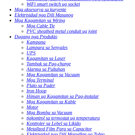
WiFi smart switch ug socket
Mga aksesorya sa kuryente
Elektrisidad nga Dili Masunog
Mga Kagamitan sa Wiring
Mga Cable Tie
PVC sheathed metal conduit ug joint
Dugang nga Produkto
Kampana
Lampara sa Senyales
UPS
Kagamitan sa Laser
Tambak sa Pag-charge
Alarma sa Pultahan
Mga Kagamitan sa Vacuum
Mga Terminal
Plato sa Pader
Iron Hoop
Himan ug Kagamitan sa Pag-instalar
Mga Kagamitan sa Kable
Motor
Mga Bomba sa Vacuum
tigkontrol sa termostat ug temperatura
Kontroler sa Lebel sa Likido
Metallzed Film Para sa Capacitor
Elektrisidad nga Dili Masudlan og Tubig