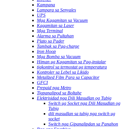
Kampana
Lampara sa Senyales
UPS
Mga Kagamitan sa Vacuum
Kagamitan sa Laser
Mga Terminal
Alarma sa Pultahan
Plato sa Pader
Tambak sa Pag-charge
Iron Hoop
Mga Bomba sa Vacuum
Himan ug Kagamitan sa Pag-instalar
tigkontrol sa termostat ug temperatura
Kontroler sa Lebel sa Likido
Metallzed Film Para sa Capacitor
GFCI
Prepaid nga Metro
Tigpanalipod sa Boltahe
Elektrisidad nga Dili Masudlan og Tubig
Switch ug Socket nga Dili Masudlan og
Tubig
dili masudlan sa tubig nga switch ug
socket
Switch nga Gipanalipdan sa Panahon