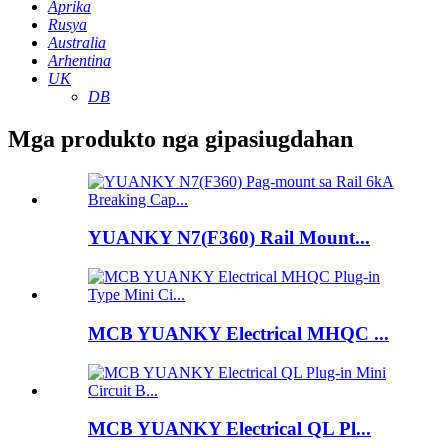
Aprika
Rusya
Australia
Arhentina
UK
DB
Mga produkto nga gipasiugdahan
YUANKY N7(F360) Rail Mount...
MCB YUANKY Electrical MHQC ...
MCB YUANKY Electrical QL Pl...