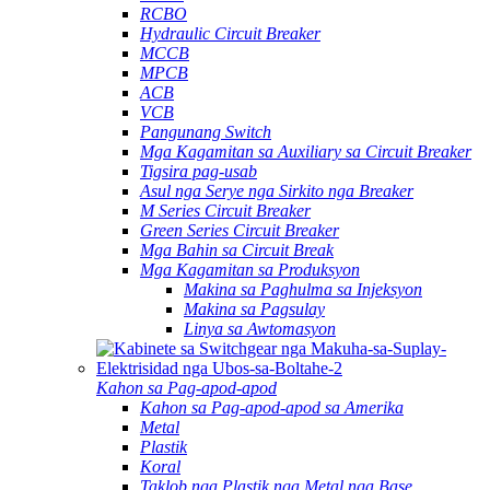
RCBO
Hydraulic Circuit Breaker
MCCB
MPCB
ACB
VCB
Pangunang Switch
Mga Kagamitan sa Auxiliary sa Circuit Breaker
Tigsira pag-usab
Asul nga Serye nga Sirkito nga Breaker
M Series Circuit Breaker
Green Series Circuit Breaker
Mga Bahin sa Circuit Break
Mga Kagamitan sa Produksyon
Makina sa Paghulma sa Injeksyon
Makina sa Pagsulay
Linya sa Awtomasyon
Kahon sa Pag-apod-apod
Kahon sa Pag-apod-apod sa Amerika
Metal
Plastik
Koral
Taklob nga Plastik nga Metal nga Base