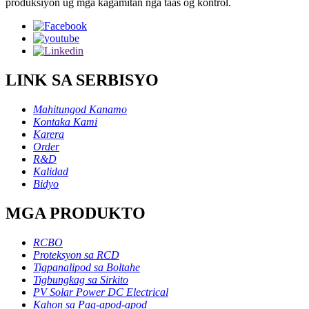
produksiyon ug mga kagamitan nga taas og kontrol.
LINK SA SERBISYO
Mahitungod Kanamo
Kontaka Kami
Karera
Order
R&D
Kalidad
Bidyo
MGA PRODUKTO
RCBO
Proteksyon sa RCD
Tigpanalipod sa Boltahe
Tigbungkag sa Sirkito
PV Solar Power DC Electrical
Kahon sa Pag-apod-apod