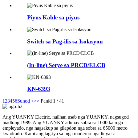
Piyus Kable sa piyus
Switch sa Pag-ilis sa Isolasyon
(In-line) Serye sa PRCD/ELCB
KN-6393
1
2
3
4
5
6
Sunod >
>>
Panid 1 / 41
Ang YUANKY Electric, nailhan usab nga YUANKY, nagsugod
niadtong 1989. Ang YUANKY adunay sobra sa 1000 ka mga
empleyado, nga nagsakup sa gilapdon nga sobra sa 65000 metro
kwadrado. Kami ang tag-iya sa mga moderno nga linya sa