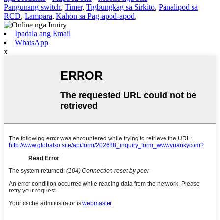
Pangunang switch
,
Timer
,
Tigbungkag sa Sirkito
,
Panalipod sa
RCD
,
Lampara
,
Kahon sa Pag-apod-apod
,
Ipadala ang Email
WhatsApp
x