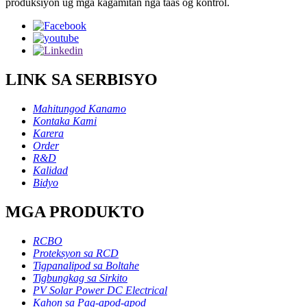
produksiyon ug mga kagamitan nga taas og kontrol.
LINK SA SERBISYO
Mahitungod Kanamo
Kontaka Kami
Karera
Order
R&D
Kalidad
Bidyo
MGA PRODUKTO
RCBO
Proteksyon sa RCD
Tigpanalipod sa Boltahe
Tigbungkag sa Sirkito
PV Solar Power DC Electrical
Kahon sa Pag-apod-apod