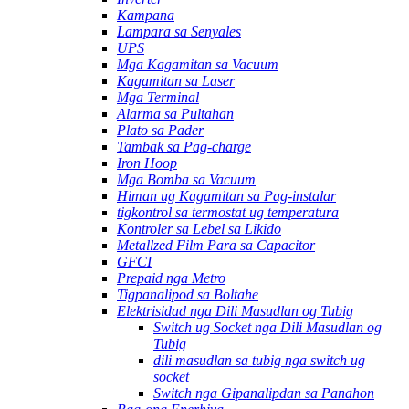
Kampana
Lampara sa Senyales
UPS
Mga Kagamitan sa Vacuum
Kagamitan sa Laser
Mga Terminal
Alarma sa Pultahan
Plato sa Pader
Tambak sa Pag-charge
Iron Hoop
Mga Bomba sa Vacuum
Himan ug Kagamitan sa Pag-instalar
tigkontrol sa termostat ug temperatura
Kontroler sa Lebel sa Likido
Metallzed Film Para sa Capacitor
GFCI
Prepaid nga Metro
Tigpanalipod sa Boltahe
Elektrisidad nga Dili Masudlan og Tubig
Switch ug Socket nga Dili Masudlan og
Tubig
dili masudlan sa tubig nga switch ug
socket
Switch nga Gipanalipdan sa Panahon