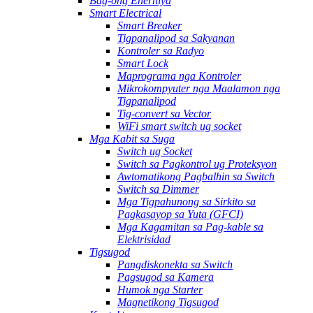
Bag-ong Enerhiya
Smart Electrical
Smart Breaker
Tigpanalipod sa Sakyanan
Kontroler sa Radyo
Smart Lock
Maprograma nga Kontroler
Mikrokompyuter nga Maalamon nga
Tigpanalipod
Tig-convert sa Vector
WiFi smart switch ug socket
Mga Kabit sa Suga
Switch ug Socket
Switch sa Pagkontrol ug Proteksyon
Awtomatikong Pagbalhin sa Switch
Switch sa Dimmer
Mga Tigpahunong sa Sirkito sa
Pagkasayop sa Yuta (GFCI)
Mga Kagamitan sa Pag-kable sa
Elektrisidad
Tigsugod
Pangdiskonekta sa Switch
Pagsugod sa Kamera
Humok nga Starter
Magnetikong Tigsugod