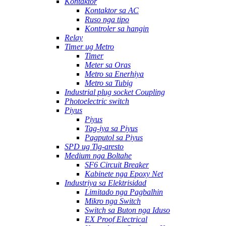
Kontaktor
Kontaktor sa AC
Ruso nga tipo
Kontroler sa hangin
Relay
Timer ug Metro
Timer
Meter sa Oras
Metro sa Enerhiya
Metro sa Tubig
Industrial plug socket Coupling
Photoelectric switch
Piyus
Piyus
Tag-iya sa Piyus
Pagputol sa Piyus
SPD ug Tig-aresto
Medium nga Boltahe
SF6 Circuit Breaker
Kabinete nga Epoxy Net
Industriya sa Elektrisidad
Limitado nga Pagbalhin
Mikro nga Switch
Switch sa Buton nga Iduso
EX Proof Electrical