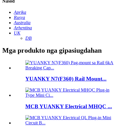
Nasod
Aprika
Rusya
Australia
Arhentina
UK
DB
Mga produkto nga gipasiugdahan
YUANKY N7(F360) Rail Mount...
MCB YUANKY Electrical MHQC ...