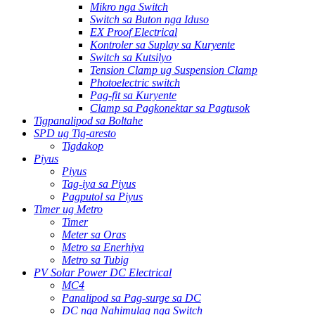
Mikro nga Switch
Switch sa Buton nga Iduso
EX Proof Electrical
Kontroler sa Suplay sa Kuryente
Switch sa Kutsilyo
Tension Clamp ug Suspension Clamp
Photoelectric switch
Pag-fit sa Kuryente
Clamp sa Pagkonektar sa Pagtusok
Tigpanalipod sa Boltahe
SPD ug Tig-aresto
Tigdakop
Piyus
Piyus
Tag-iya sa Piyus
Pagputol sa Piyus
Timer ug Metro
Timer
Meter sa Oras
Metro sa Enerhiya
Metro sa Tubig
PV Solar Power DC Electrical
MC4
Panalipod sa Pag-surge sa DC
DC nga Nahimulag nga Switch