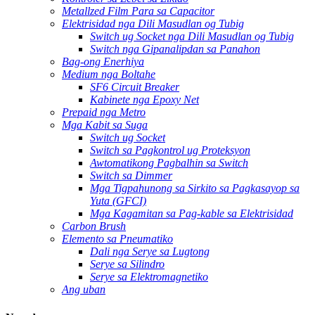
Metallzed Film Para sa Capacitor
Elektrisidad nga Dili Masudlan og Tubig
Switch ug Socket nga Dili Masudlan og Tubig
Switch nga Gipanalipdan sa Panahon
Bag-ong Enerhiya
Medium nga Boltahe
SF6 Circuit Breaker
Kabinete nga Epoxy Net
Prepaid nga Metro
Mga Kabit sa Suga
Switch ug Socket
Switch sa Pagkontrol ug Proteksyon
Awtomatikong Pagbalhin sa Switch
Switch sa Dimmer
Mga Tigpahunong sa Sirkito sa Pagkasayop sa
Yuta (GFCI)
Mga Kagamitan sa Pag-kable sa Elektrisidad
Carbon Brush
Elemento sa Pneumatiko
Dali nga Serye sa Lugtong
Serye sa Silindro
Serye sa Elektromagnetiko
Ang uban