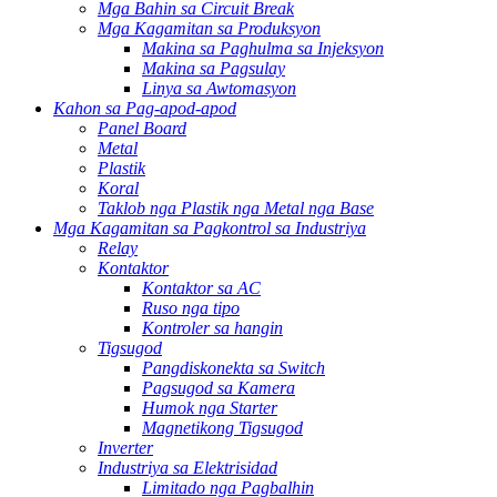
Mga Bahin sa Circuit Break
Mga Kagamitan sa Produksyon
Makina sa Paghulma sa Injeksyon
Makina sa Pagsulay
Linya sa Awtomasyon
Kahon sa Pag-apod-apod
Panel Board
Metal
Plastik
Koral
Taklob nga Plastik nga Metal nga Base
Mga Kagamitan sa Pagkontrol sa Industriya
Relay
Kontaktor
Kontaktor sa AC
Ruso nga tipo
Kontroler sa hangin
Tigsugod
Pangdiskonekta sa Switch
Pagsugod sa Kamera
Humok nga Starter
Magnetikong Tigsugod
Inverter
Industriya sa Elektrisidad
Limitado nga Pagbalhin