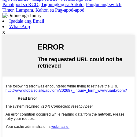
Panalipod sa RCD
,
Tigbungkag sa Sirkito
,
Pangunang switch
,
Timer
,
Lampara
,
Kahon sa Pag-apod-apod
,
Ipadala ang Email
WhatsApp
x