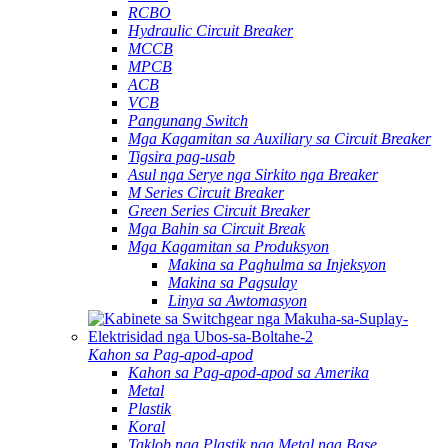
RCBO
Hydraulic Circuit Breaker
MCCB
MPCB
ACB
VCB
Pangunang Switch
Mga Kagamitan sa Auxiliary sa Circuit Breaker
Tigsira pag-usab
Asul nga Serye nga Sirkito nga Breaker
M Series Circuit Breaker
Green Series Circuit Breaker
Mga Bahin sa Circuit Break
Mga Kagamitan sa Produksyon
Makina sa Paghulma sa Injeksyon
Makina sa Pagsulay
Linya sa Awtomasyon
Kahon sa Pag-apod-apod
Kahon sa Pag-apod-apod sa Amerika
Metal
Plastik
Koral
Taklob nga Plastik nga Metal nga Base