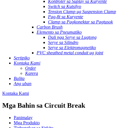
Kontroler sa Suplay sa Kuryente
Switch sa Kutsilyo
Tension Clamp ug Suspension Clamp
Pag-fit sa Kuryente
Clamp sa Pagkonektar sa Pagtusok
Carbon Brush
Elemento sa Pneumatiko
Dali nga Serye sa Lugtong
Serye sa Silindro
Serye sa Elektromagnetiko
PVC sheathed metal conduit ug joint
Sertipiko
Kontaka Kami
Order
Karera
Balita
Ang uban
Kontaka Kami
Mga Bahin sa Circuit Break
Panimalay
Mga Produkto
Tigbungkag sa Sirkito