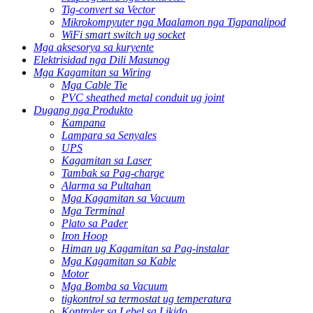
Tig-convert sa Vector
Mikrokompyuter nga Maalamon nga Tigpanalipod
WiFi smart switch ug socket
Mga aksesorya sa kuryente
Elektrisidad nga Dili Masunog
Mga Kagamitan sa Wiring
Mga Cable Tie
PVC sheathed metal conduit ug joint
Dugang nga Produkto
Kampana
Lampara sa Senyales
UPS
Kagamitan sa Laser
Tambak sa Pag-charge
Alarma sa Pultahan
Mga Kagamitan sa Vacuum
Mga Terminal
Plato sa Pader
Iron Hoop
Himan ug Kagamitan sa Pag-instalar
Mga Kagamitan sa Kable
Motor
Mga Bomba sa Vacuum
tigkontrol sa termostat ug temperatura
Kontroler sa Lebel sa Likido