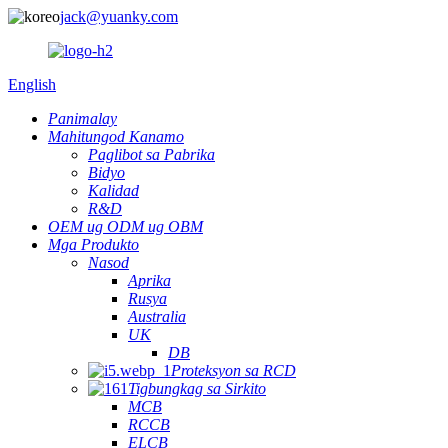
jack@yuanky.com
English
Panimalay
Mahitungod Kanamo
Paglibot sa Pabrika
Bidyo
Kalidad
R&D
OEM ug ODM ug OBM
Mga Produkto
Nasod
Aprika
Rusya
Australia
UK
DB
Proteksyon sa RCD
Tigbungkag sa Sirkito
MCB
RCCB
ELCB