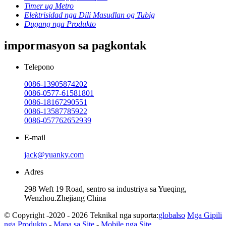
Timer ug Metro
Elektrisidad nga Dili Masudlan og Tubig
Dugang nga Produkto
impormasyon sa pagkontak
Telepono
0086-13905874202
0086-0577-61581801
0086-18167290551
0086-13587785922
0086-057762652939
E-mail
jack@yuanky.com
Adres
298 Weft 19 Road, sentro sa industriya sa Yueqing,
Wenzhou.Zhejiang China
© Copyright -2020 - 2026 Teknikal nga suporta:
globalso
Mga Gipili
nga Produkto
-
Mapa sa Site
-
Mobile nga Site