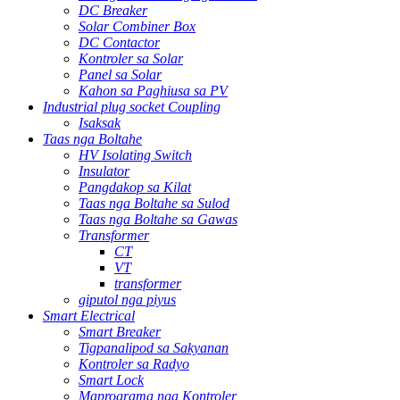
DC Breaker
Solar Combiner Box
DC Contactor
Kontroler sa Solar
Panel sa Solar
Kahon sa Paghiusa sa PV
Industrial plug socket Coupling
Isaksak
Taas nga Boltahe
HV Isolating Switch
Insulator
Pangdakop sa Kilat
Taas nga Boltahe sa Sulod
Taas nga Boltahe sa Gawas
Transformer
CT
VT
transformer
giputol nga piyus
Smart Electrical
Smart Breaker
Tigpanalipod sa Sakyanan
Kontroler sa Radyo
Smart Lock
Maprograma nga Kontroler