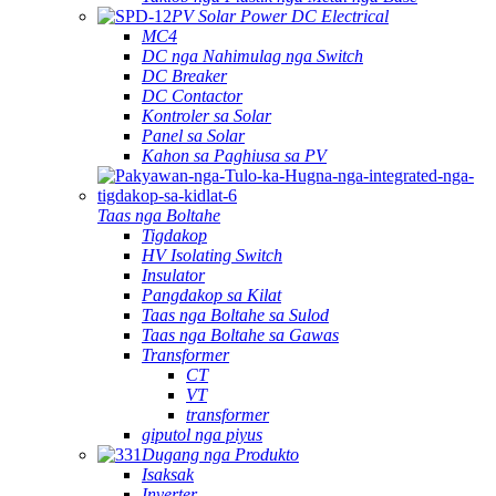
PV Solar Power DC Electrical
MC4
DC nga Nahimulag nga Switch
DC Breaker
DC Contactor
Kontroler sa Solar
Panel sa Solar
Kahon sa Paghiusa sa PV
Taas nga Boltahe
Tigdakop
HV Isolating Switch
Insulator
Pangdakop sa Kilat
Taas nga Boltahe sa Sulod
Taas nga Boltahe sa Gawas
Transformer
CT
VT
transformer
giputol nga piyus
Dugang nga Produkto
Isaksak
Inverter