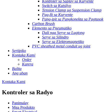
Kontroler sa Suplay sa Kuryente
Switch sa Kutsilyo
Tension Clamp ug Suspension Clamp
Pag-fit sa Kuryente
Pang-ipit sa Pangkonekta sa Pagtusok
Carbon Brush
Elemento sa Pneumatiko
Dali nga Serye sa Lugtong
Serye sa Silindro
Serye sa Elektromagnetiko
PVC sheathed metal conduit ug joint
Sertipiko
Kontaka Kami
Order
Karera
Balita
Ang uban
Kontaka Kami
Kontroler sa Radyo
Panimalay
Mga Produkto
Smart Electrical