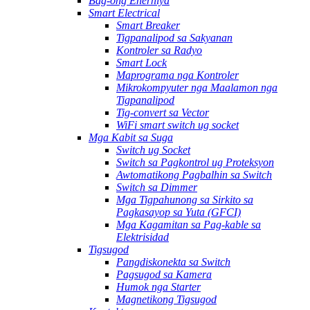
Bag-ong Enerhiya
Smart Electrical
Smart Breaker
Tigpanalipod sa Sakyanan
Kontroler sa Radyo
Smart Lock
Maprograma nga Kontroler
Mikrokompyuter nga Maalamon nga
Tigpanalipod
Tig-convert sa Vector
WiFi smart switch ug socket
Mga Kabit sa Suga
Switch ug Socket
Switch sa Pagkontrol ug Proteksyon
Awtomatikong Pagbalhin sa Switch
Switch sa Dimmer
Mga Tigpahunong sa Sirkito sa
Pagkasayop sa Yuta (GFCI)
Mga Kagamitan sa Pag-kable sa
Elektrisidad
Tigsugod
Pangdiskonekta sa Switch
Pagsugod sa Kamera
Humok nga Starter
Magnetikong Tigsugod