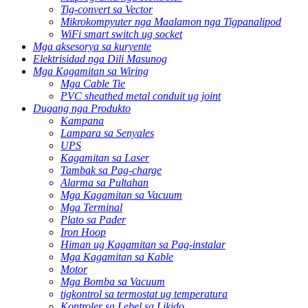
Tig-convert sa Vector
Mikrokompyuter nga Maalamon nga Tigpanalipod
WiFi smart switch ug socket
Mga aksesorya sa kuryente
Elektrisidad nga Dili Masunog
Mga Kagamitan sa Wiring
Mga Cable Tie
PVC sheathed metal conduit ug joint
Dugang nga Produkto
Kampana
Lampara sa Senyales
UPS
Kagamitan sa Laser
Tambak sa Pag-charge
Alarma sa Pultahan
Mga Kagamitan sa Vacuum
Mga Terminal
Plato sa Pader
Iron Hoop
Himan ug Kagamitan sa Pag-instalar
Mga Kagamitan sa Kable
Motor
Mga Bomba sa Vacuum
tigkontrol sa termostat ug temperatura
Kontroler sa Lebel sa Likido