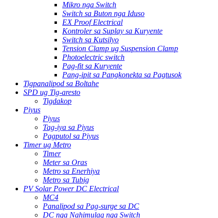
Mikro nga Switch
Switch sa Buton nga Iduso
EX Proof Electrical
Kontroler sa Suplay sa Kuryente
Switch sa Kutsilyo
Tension Clamp ug Suspension Clamp
Photoelectric switch
Pag-fit sa Kuryente
Pang-ipit sa Pangkonekta sa Pagtusok
Tigpanalipod sa Boltahe
SPD ug Tig-aresto
Tigdakop
Piyus
Piyus
Tag-iya sa Piyus
Pagputol sa Piyus
Timer ug Metro
Timer
Meter sa Oras
Metro sa Enerhiya
Metro sa Tubig
PV Solar Power DC Electrical
MC4
Panalipod sa Pag-surge sa DC
DC nga Nahimulag nga Switch