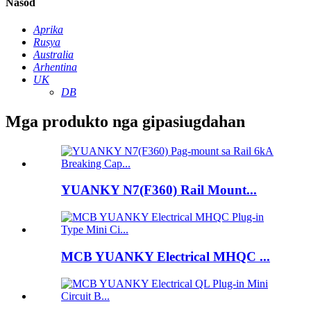
Nasod
Aprika
Rusya
Australia
Arhentina
UK
DB
Mga produkto nga gipasiugdahan
YUANKY N7(F360) Rail Mount...
MCB YUANKY Electrical MHQC ...