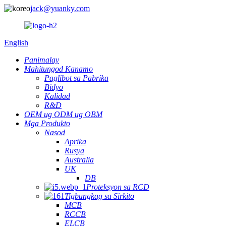
jack@yuanky.com
English
Panimalay
Mahitungod Kanamo
Paglibot sa Pabrika
Bidyo
Kalidad
R&D
OEM ug ODM ug OBM
Mga Produkto
Nasod
Aprika
Rusya
Australia
UK
DB
Proteksyon sa RCD
Tigbungkag sa Sirkito
MCB
RCCB
ELCB