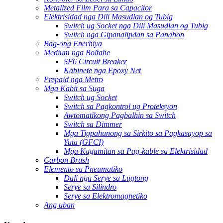
Metallzed Film Para sa Capacitor
Elektrisidad nga Dili Masudlan og Tubig
Switch ug Socket nga Dili Masudlan og Tubig
Switch nga Gipanalipdan sa Panahon
Bag-ong Enerhiya
Medium nga Boltahe
SF6 Circuit Breaker
Kabinete nga Epoxy Net
Prepaid nga Metro
Mga Kabit sa Suga
Switch ug Socket
Switch sa Pagkontrol ug Proteksyon
Awtomatikong Pagbalhin sa Switch
Switch sa Dimmer
Mga Tigpahunong sa Sirkito sa Pagkasayop sa
Yuta (GFCI)
Mga Kagamitan sa Pag-kable sa Elektrisidad
Carbon Brush
Elemento sa Pneumatiko
Dali nga Serye sa Lugtong
Serye sa Silindro
Serye sa Elektromagnetiko
Ang uban