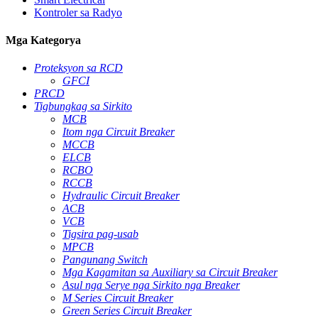
Kontroler sa Radyo
Mga Kategorya
Proteksyon sa RCD
GFCI
PRCD
Tigbungkag sa Sirkito
MCB
Itom nga Circuit Breaker
MCCB
ELCB
RCBO
RCCB
Hydraulic Circuit Breaker
ACB
VCB
Tigsira pag-usab
MPCB
Pangunang Switch
Mga Kagamitan sa Auxiliary sa Circuit Breaker
Asul nga Serye nga Sirkito nga Breaker
M Series Circuit Breaker
Green Series Circuit Breaker