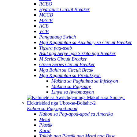
RCBO
Hydraulic Circuit Breaker
MCCB
MPCB
ACB
VCB
Pangunang Switch
Mga Kagamitan sa Auxiliary sa Circuit Breaker
Tigsira pag-usab
Asul nga Serye nga Sirkito nga Breaker
M Series Circuit Breaker
Green Series Circuit Breaker
Mga Bahin sa Circuit Break
Mga Kagamitan sa Produksyon
Makina sa Paghulma sa Injeksyon
Makina sa Pagsulay
Linya sa Awtomasyon
Kahon sa Pag-apod-apod
Kahon sa Pag-apod-apod sa Amerika
Metal
Plastik
Koral
Taklob nga Plastik nga Metal nga Base