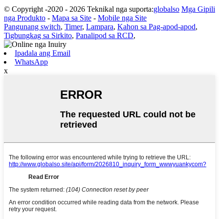
© Copyright -2020 - 2026 Teknikal nga suporta:
globalso
Mga Gipili
nga Produkto
-
Mapa sa Site
-
Mobile nga Site
Pangunang switch
,
Timer
,
Lampara
,
Kahon sa Pag-apod-apod
,
Tigbungkag sa Sirkito
,
Panalipod sa RCD
,
Ipadala ang Email
WhatsApp
x