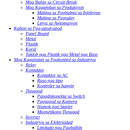
Mga Bahin sa Circuit Break
Mga Kagamitan sa Produksyon
Makina sa Paghulma sa Injeksyon
Makina sa Pagsulay
Linya sa Awtomasyon
Kahon sa Pag-apod-apod
Panel Board
Metal
Plastik
Koral
Taklob nga Plastik nga Metal nga Base
Mga Kagamitan sa Pagkontrol sa Industriya
Relay
Kontaktor
Kontaktor sa AC
Ruso nga tipo
Kontroler sa hangin
Tigsugod
Pangdiskonekta sa Switch
Pagsugod sa Kamera
Humok nga Starter
Magnetikong Tigsugod
Inverter
Industriya sa Elektrisidad
Limitado nga Pagbalhin