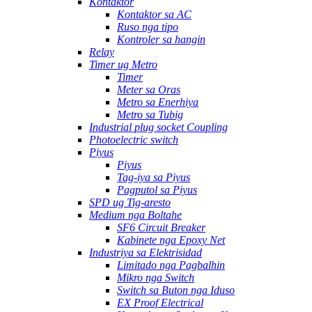
Kontaktor
Kontaktor sa AC
Ruso nga tipo
Kontroler sa hangin
Relay
Timer ug Metro
Timer
Meter sa Oras
Metro sa Enerhiya
Metro sa Tubig
Industrial plug socket Coupling
Photoelectric switch
Piyus
Piyus
Tag-iya sa Piyus
Pagputol sa Piyus
SPD ug Tig-aresto
Medium nga Boltahe
SF6 Circuit Breaker
Kabinete nga Epoxy Net
Industriya sa Elektrisidad
Limitado nga Pagbalhin
Mikro nga Switch
Switch sa Buton nga Iduso
EX Proof Electrical