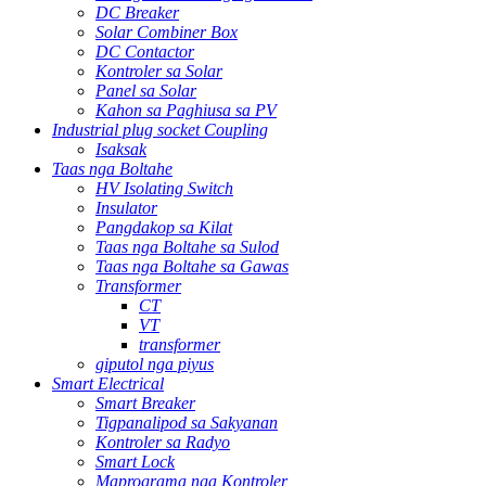
DC Breaker
Solar Combiner Box
DC Contactor
Kontroler sa Solar
Panel sa Solar
Kahon sa Paghiusa sa PV
Industrial plug socket Coupling
Isaksak
Taas nga Boltahe
HV Isolating Switch
Insulator
Pangdakop sa Kilat
Taas nga Boltahe sa Sulod
Taas nga Boltahe sa Gawas
Transformer
CT
VT
transformer
giputol nga piyus
Smart Electrical
Smart Breaker
Tigpanalipod sa Sakyanan
Kontroler sa Radyo
Smart Lock
Maprograma nga Kontroler