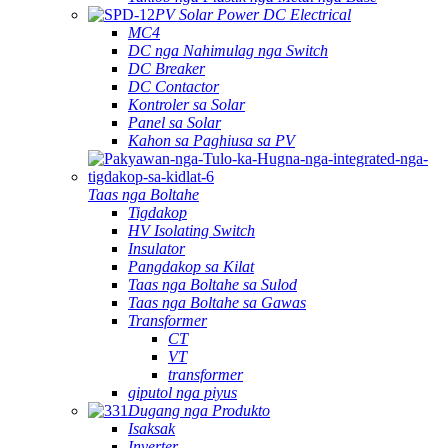
PV Solar Power DC Electrical
MC4
DC nga Nahimulag nga Switch
DC Breaker
DC Contactor
Kontroler sa Solar
Panel sa Solar
Kahon sa Paghiusa sa PV
Taas nga Boltahe
Tigdakop
HV Isolating Switch
Insulator
Pangdakop sa Kilat
Taas nga Boltahe sa Sulod
Taas nga Boltahe sa Gawas
Transformer
CT
VT
transformer
giputol nga piyus
Dugang nga Produkto
Isaksak
Inverter