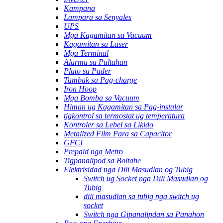
Kampana
Lampara sa Senyales
UPS
Mga Kagamitan sa Vacuum
Kagamitan sa Laser
Mga Terminal
Alarma sa Pultahan
Plato sa Pader
Tambak sa Pag-charge
Iron Hoop
Mga Bomba sa Vacuum
Himan ug Kagamitan sa Pag-instalar
tigkontrol sa termostat ug temperatura
Kontroler sa Lebel sa Likido
Metallzed Film Para sa Capacitor
GFCI
Prepaid nga Metro
Tigpanalipod sa Boltahe
Elektrisidad nga Dili Masudlan og Tubig
Switch ug Socket nga Dili Masudlan og
Tubig
dili masudlan sa tubig nga switch ug
socket
Switch nga Gipanalipdan sa Panahon