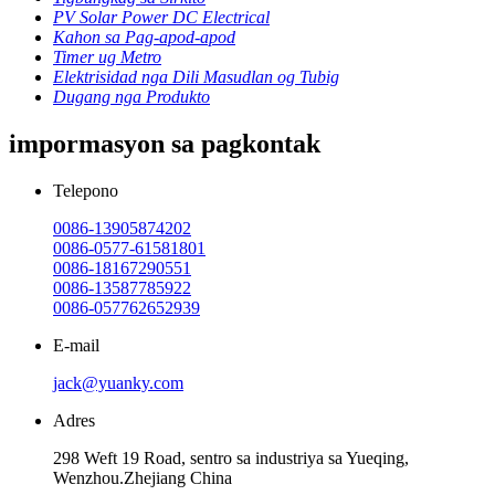
PV Solar Power DC Electrical
Kahon sa Pag-apod-apod
Timer ug Metro
Elektrisidad nga Dili Masudlan og Tubig
Dugang nga Produkto
impormasyon sa pagkontak
Telepono
0086-13905874202
0086-0577-61581801
0086-18167290551
0086-13587785922
0086-057762652939
E-mail
jack@yuanky.com
Adres
298 Weft 19 Road, sentro sa industriya sa Yueqing,
Wenzhou.Zhejiang China