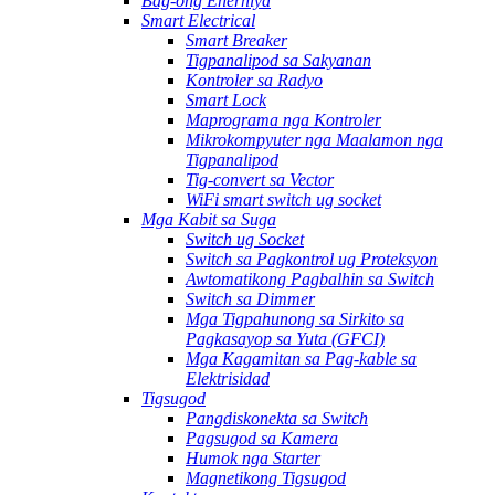
Bag-ong Enerhiya
Smart Electrical
Smart Breaker
Tigpanalipod sa Sakyanan
Kontroler sa Radyo
Smart Lock
Maprograma nga Kontroler
Mikrokompyuter nga Maalamon nga
Tigpanalipod
Tig-convert sa Vector
WiFi smart switch ug socket
Mga Kabit sa Suga
Switch ug Socket
Switch sa Pagkontrol ug Proteksyon
Awtomatikong Pagbalhin sa Switch
Switch sa Dimmer
Mga Tigpahunong sa Sirkito sa
Pagkasayop sa Yuta (GFCI)
Mga Kagamitan sa Pag-kable sa
Elektrisidad
Tigsugod
Pangdiskonekta sa Switch
Pagsugod sa Kamera
Humok nga Starter
Magnetikong Tigsugod