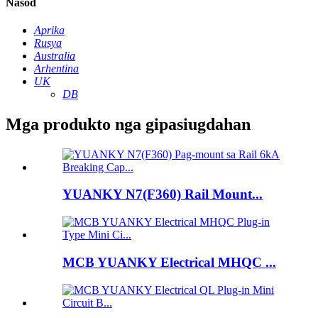
Nasod
Aprika
Rusya
Australia
Arhentina
UK
DB
Mga produkto nga gipasiugdahan
YUANKY N7(F360) Rail Mount...
MCB YUANKY Electrical MHQC ...