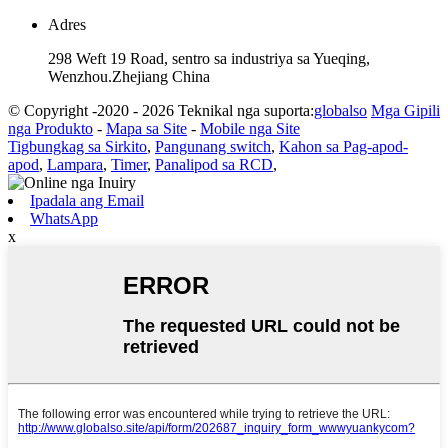
Adres
298 Weft 19 Road, sentro sa industriya sa Yueqing,
Wenzhou.Zhejiang China
© Copyright -2020 - 2026 Teknikal nga suporta:
globalso
Mga Gipili
nga Produkto
-
Mapa sa Site
-
Mobile nga Site
Tigbungkag sa Sirkito
,
Pangunang switch
,
Kahon sa Pag-apod-
apod
,
Lampara
,
Timer
,
Panalipod sa RCD
,
Ipadala ang Email
WhatsApp
x