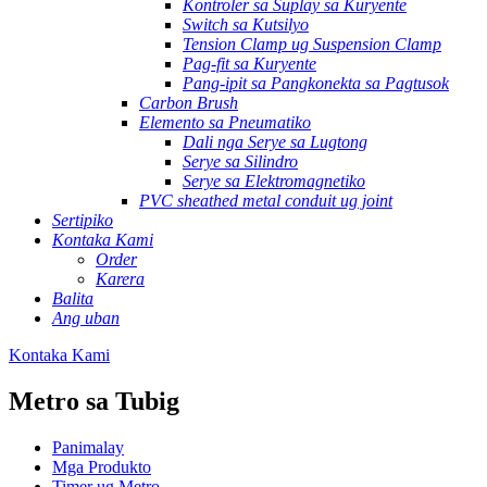
Kontroler sa Suplay sa Kuryente
Switch sa Kutsilyo
Tension Clamp ug Suspension Clamp
Pag-fit sa Kuryente
Pang-ipit sa Pangkonekta sa Pagtusok
Carbon Brush
Elemento sa Pneumatiko
Dali nga Serye sa Lugtong
Serye sa Silindro
Serye sa Elektromagnetiko
PVC sheathed metal conduit ug joint
Sertipiko
Kontaka Kami
Order
Karera
Balita
Ang uban
Kontaka Kami
Metro sa Tubig
Panimalay
Mga Produkto
Timer ug Metro