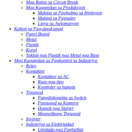
Mga Bahin sa Circuit Break
Mga Kagamitan sa Produksyon
Makina sa Paghulma sa Injeksyon
Makina sa Pagsulay
Linya sa Awtomasyon
Kahon sa Pag-apod-apod
Panel Board
Metal
Plastik
Koral
Taklob nga Plastik nga Metal nga Base
Mga Kagamitan sa Pagkontrol sa Industriya
Relay
Kontaktor
Kontaktor sa AC
Ruso nga tipo
Kontroler sa hangin
Tigsugod
Pangdiskonekta sa Switch
Pagsugod sa Kamera
Humok nga Starter
Magnetikong Tigsugod
Inverter
Industriya sa Elektrisidad
Limitado nga Pagbalhin