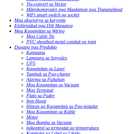
Tig-convert sa Vector
Mikrokompyuter nga Maalamon nga Tigpanalipod
WiFi smart switch ug socket
Mga aksesorya sa kuryente
Elektrisidad nga Dili Masunog
Mga Kagamitan sa Wiring
Mga Cable Tie
PVC sheathed metal conduit ug joint
Dugang nga Produkto
Kampana
Lampara sa Senyales
UPS
Kagamitan sa Laser
Tambak sa Pag-charge
Alarma sa Pultahan
Mga Kagamitan sa Vacuum
Mga Terminal
Plato sa Pader
Iron Hoop
Himan ug Kagamitan sa Pag-instalar
Mga Kagamitan sa Kable
Motor
Mga Bomba sa Vacuum
tigkontrol sa termostat ug temperatura
Kontroler sa Lebel sa Likido