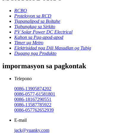
RCBO
Proteksyon sa RCD
Tigpanalipod sa Boltahe
Tigbungkag sa Sirkito
PV Solar Power DC Electrical
Kahon sa Pag-apod-apod
Timer ug Metro
Elektrisidad nga Dili Masudlan og Tubig
Dugang nga Produkto
impormasyon sa pagkontak
Telepono
0086-13905874202
0086-0577-61581801
0086-18167290551
0086-13587785922
0086-057762652939
E-mail
jack@yuanky.com