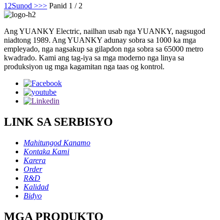
1
2
Sunod >
>>
Panid 1 / 2
Ang YUANKY Electric, nailhan usab nga YUANKY, nagsugod
niadtong 1989. Ang YUANKY adunay sobra sa 1000 ka mga
empleyado, nga nagsakup sa gilapdon nga sobra sa 65000 metro
kwadrado. Kami ang tag-iya sa mga moderno nga linya sa
produksiyon ug mga kagamitan nga taas og kontrol.
LINK SA SERBISYO
Mahitungod Kanamo
Kontaka Kami
Karera
Order
R&D
Kalidad
Bidyo
MGA PRODUKTO