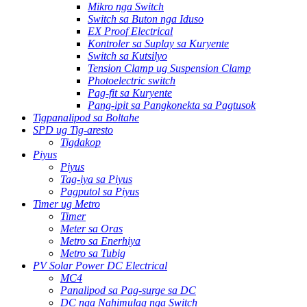
Mikro nga Switch
Switch sa Buton nga Iduso
EX Proof Electrical
Kontroler sa Suplay sa Kuryente
Switch sa Kutsilyo
Tension Clamp ug Suspension Clamp
Photoelectric switch
Pag-fit sa Kuryente
Pang-ipit sa Pangkonekta sa Pagtusok
Tigpanalipod sa Boltahe
SPD ug Tig-aresto
Tigdakop
Piyus
Piyus
Tag-iya sa Piyus
Pagputol sa Piyus
Timer ug Metro
Timer
Meter sa Oras
Metro sa Enerhiya
Metro sa Tubig
PV Solar Power DC Electrical
MC4
Panalipod sa Pag-surge sa DC
DC nga Nahimulag nga Switch