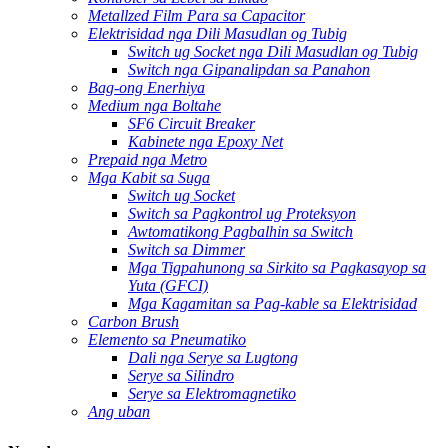
Metallzed Film Para sa Capacitor
Elektrisidad nga Dili Masudlan og Tubig
Switch ug Socket nga Dili Masudlan og Tubig
Switch nga Gipanalipdan sa Panahon
Bag-ong Enerhiya
Medium nga Boltahe
SF6 Circuit Breaker
Kabinete nga Epoxy Net
Prepaid nga Metro
Mga Kabit sa Suga
Switch ug Socket
Switch sa Pagkontrol ug Proteksyon
Awtomatikong Pagbalhin sa Switch
Switch sa Dimmer
Mga Tigpahunong sa Sirkito sa Pagkasayop sa
Yuta (GFCI)
Mga Kagamitan sa Pag-kable sa Elektrisidad
Carbon Brush
Elemento sa Pneumatiko
Dali nga Serye sa Lugtong
Serye sa Silindro
Serye sa Elektromagnetiko
Ang uban