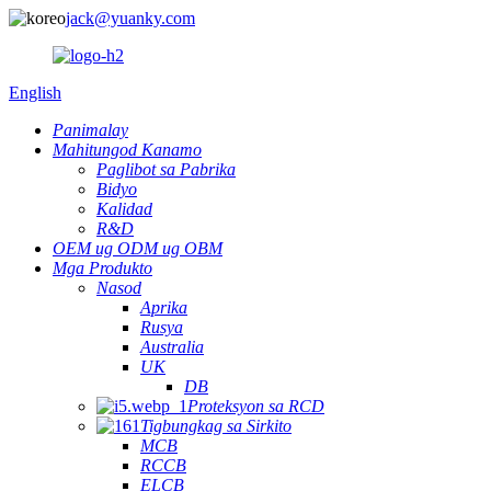
jack@yuanky.com
English
Panimalay
Mahitungod Kanamo
Paglibot sa Pabrika
Bidyo
Kalidad
R&D
OEM ug ODM ug OBM
Mga Produkto
Nasod
Aprika
Rusya
Australia
UK
DB
Proteksyon sa RCD
Tigbungkag sa Sirkito
MCB
RCCB
ELCB