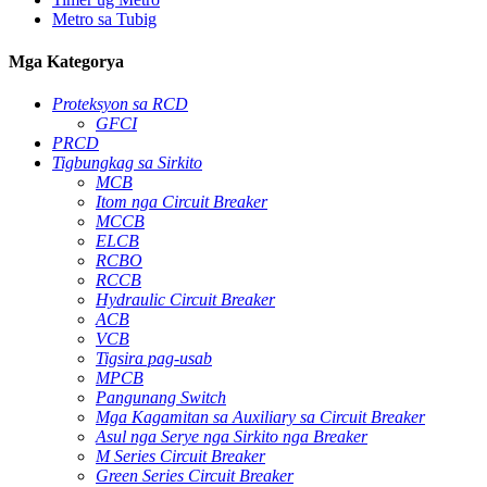
Metro sa Tubig
Mga Kategorya
Proteksyon sa RCD
GFCI
PRCD
Tigbungkag sa Sirkito
MCB
Itom nga Circuit Breaker
MCCB
ELCB
RCBO
RCCB
Hydraulic Circuit Breaker
ACB
VCB
Tigsira pag-usab
MPCB
Pangunang Switch
Mga Kagamitan sa Auxiliary sa Circuit Breaker
Asul nga Serye nga Sirkito nga Breaker
M Series Circuit Breaker
Green Series Circuit Breaker