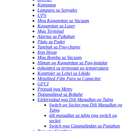
Kampana
Lampara sa Senyales
UPS
Mga Kagamitan sa Vacuum
Kagamitan sa Laser
Mga Terminal
Alarma sa Pultahan
Plato sa Pader
Tambak sa Pag-charge
Iron Hoop
Mga Bomba sa Vacuum
Himan ug Kagamitan sa Pag-instalar
tigkontrol sa termostat ug temperatura
Kontroler sa Lebel sa Likido
Metallzed Film Para sa Capacitor
GFCI
Prepaid nga Metro
Tigpanalipod sa Boltahe
Elektrisidad nga Dili Masudlan og Tubig
Switch ug Socket nga Dili Masudlan og
Tubig
dili masudlan sa tubig nga switch ug
socket
Switch nga Gipanalipdan sa Panahon