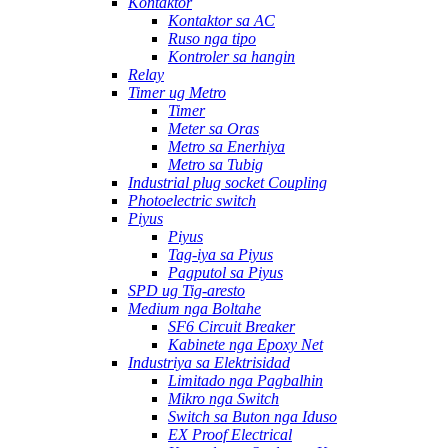
Kontaktor
Kontaktor sa AC
Ruso nga tipo
Kontroler sa hangin
Relay
Timer ug Metro
Timer
Meter sa Oras
Metro sa Enerhiya
Metro sa Tubig
Industrial plug socket Coupling
Photoelectric switch
Piyus
Piyus
Tag-iya sa Piyus
Pagputol sa Piyus
SPD ug Tig-aresto
Medium nga Boltahe
SF6 Circuit Breaker
Kabinete nga Epoxy Net
Industriya sa Elektrisidad
Limitado nga Pagbalhin
Mikro nga Switch
Switch sa Buton nga Iduso
EX Proof Electrical