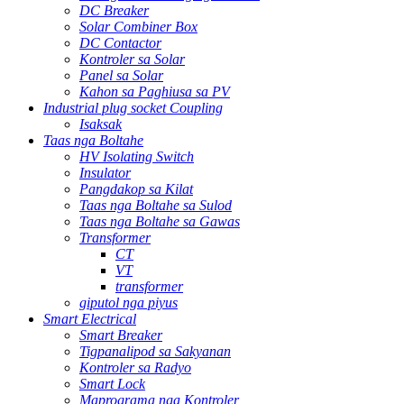
DC Breaker
Solar Combiner Box
DC Contactor
Kontroler sa Solar
Panel sa Solar
Kahon sa Paghiusa sa PV
Industrial plug socket Coupling
Isaksak
Taas nga Boltahe
HV Isolating Switch
Insulator
Pangdakop sa Kilat
Taas nga Boltahe sa Sulod
Taas nga Boltahe sa Gawas
Transformer
CT
VT
transformer
giputol nga piyus
Smart Electrical
Smart Breaker
Tigpanalipod sa Sakyanan
Kontroler sa Radyo
Smart Lock
Maprograma nga Kontroler