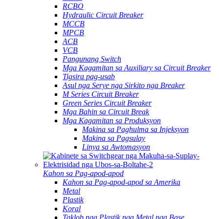
RCBO
Hydraulic Circuit Breaker
MCCB
MPCB
ACB
VCB
Pangunang Switch
Mga Kagamitan sa Auxiliary sa Circuit Breaker
Tigsira pag-usab
Asul nga Serye nga Sirkito nga Breaker
M Series Circuit Breaker
Green Series Circuit Breaker
Mga Bahin sa Circuit Break
Mga Kagamitan sa Produksyon
Makina sa Paghulma sa Injeksyon
Makina sa Pagsulay
Linya sa Awtomasyon
Kahon sa Pag-apod-apod
Kahon sa Pag-apod-apod sa Amerika
Metal
Plastik
Koral
Taklob nga Plastik nga Metal nga Base