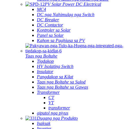
PV Solar Power DC Electrical
MC4
DC nga Nahimulag nga Switch
DC Breaker
DC Contactor
Kontroler sa Solar
Panel sa Solar
Kahon sa Paghiusa sa PV
Taas nga Boltahe
Tigdakop
HV Isolating Switch
Insulator
Pangdakop sa Kilat
Taas nga Boltahe sa Sulod
Taas nga Boltahe sa Gawas
Transformer
CT
VT
transformer
giputol nga piyus
Dugang nga Produkto
Isaksak
Inverter