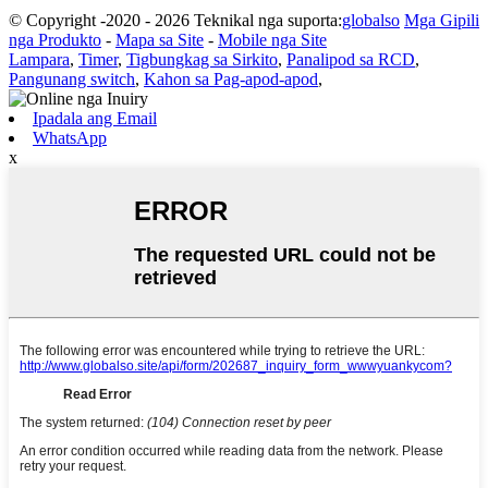
© Copyright -2020 - 2026 Teknikal nga suporta:
globalso
Mga Gipili
nga Produkto
-
Mapa sa Site
-
Mobile nga Site
Lampara
,
Timer
,
Tigbungkag sa Sirkito
,
Panalipod sa RCD
,
Pangunang switch
,
Kahon sa Pag-apod-apod
,
Ipadala ang Email
WhatsApp
x