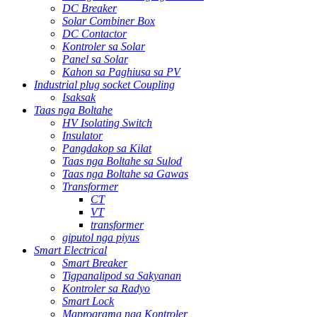
DC Breaker
Solar Combiner Box
DC Contactor
Kontroler sa Solar
Panel sa Solar
Kahon sa Paghiusa sa PV
Industrial plug socket Coupling
Isaksak
Taas nga Boltahe
HV Isolating Switch
Insulator
Pangdakop sa Kilat
Taas nga Boltahe sa Sulod
Taas nga Boltahe sa Gawas
Transformer
CT
VT
transformer
giputol nga piyus
Smart Electrical
Smart Breaker
Tigpanalipod sa Sakyanan
Kontroler sa Radyo
Smart Lock
Maprograma nga Kontroler