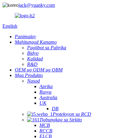
jack@yuanky.com
English
Panimalay
Mahitungod Kanamo
Paglibot sa Pabrika
Bidyo
Kalidad
R&D
OEM ug ODM ug OBM
Mga Produkto
Nasod
Aprika
Rusya
Australia
UK
DB
Proteksyon sa RCD
Tigbungkag sa Sirkito
MCB
RCCB
ELCB