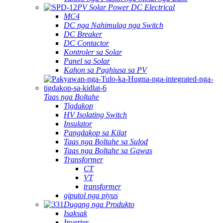
PV Solar Power DC Electrical
MC4
DC nga Nahimulag nga Switch
DC Breaker
DC Contactor
Kontroler sa Solar
Panel sa Solar
Kahon sa Paghiusa sa PV
Taas nga Boltahe
Tigdakop
HV Isolating Switch
Insulator
Pangdakop sa Kilat
Taas nga Boltahe sa Sulod
Taas nga Boltahe sa Gawas
Transformer
CT
VT
transformer
giputol nga piyus
Dugang nga Produkto
Isaksak
Inverter