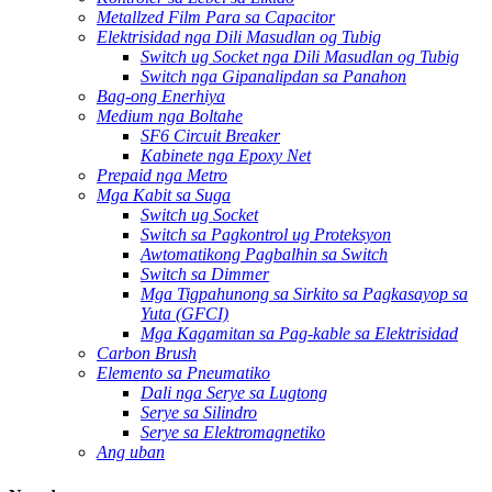
Metallzed Film Para sa Capacitor
Elektrisidad nga Dili Masudlan og Tubig
Switch ug Socket nga Dili Masudlan og Tubig
Switch nga Gipanalipdan sa Panahon
Bag-ong Enerhiya
Medium nga Boltahe
SF6 Circuit Breaker
Kabinete nga Epoxy Net
Prepaid nga Metro
Mga Kabit sa Suga
Switch ug Socket
Switch sa Pagkontrol ug Proteksyon
Awtomatikong Pagbalhin sa Switch
Switch sa Dimmer
Mga Tigpahunong sa Sirkito sa Pagkasayop sa
Yuta (GFCI)
Mga Kagamitan sa Pag-kable sa Elektrisidad
Carbon Brush
Elemento sa Pneumatiko
Dali nga Serye sa Lugtong
Serye sa Silindro
Serye sa Elektromagnetiko
Ang uban