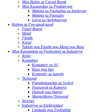
Mga Bahin sa Circuit Break
Mga Kagamitan sa Produksyon
Makina sa Paghulma sa Injeksyon
Makina sa Pagsulay
Linya sa Awtomasyon
Kahon sa Pag-apod-apod
Panel Board
Metal
Plastik
Koral
Taklob nga Plastik nga Metal nga Base
Mga Kagamitan sa Pagkontrol sa Industriya
Relay
Kontaktor
Kontaktor sa AC
Ruso nga tipo
Kontroler sa hangin
Tigsugod
Pangdiskonekta sa Switch
Pagsugod sa Kamera
Humok nga Starter
Magnetikong Tigsugod
Inverter
Industriya sa Elektrisidad
Limitado nga Pagbalhin