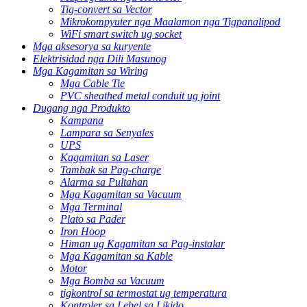
Tig-convert sa Vector
Mikrokompyuter nga Maalamon nga Tigpanalipod
WiFi smart switch ug socket
Mga aksesorya sa kuryente
Elektrisidad nga Dili Masunog
Mga Kagamitan sa Wiring
Mga Cable Tie
PVC sheathed metal conduit ug joint
Dugang nga Produkto
Kampana
Lampara sa Senyales
UPS
Kagamitan sa Laser
Tambak sa Pag-charge
Alarma sa Pultahan
Mga Kagamitan sa Vacuum
Mga Terminal
Plato sa Pader
Iron Hoop
Himan ug Kagamitan sa Pag-instalar
Mga Kagamitan sa Kable
Motor
Mga Bomba sa Vacuum
tigkontrol sa termostat ug temperatura
Kontroler sa Lebel sa Likido