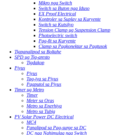
Mikro nga Switch
Switch sa Buton nga Iduso
EX Proof Electrical
Kontroler sa Suplay sa Kuryente
Switch sa Kutsilyo
Tension Clamp ug Suspension Clamp
Photoelectric switch
Pag-fit sa Kuryente
Clamp sa Pagkonektar sa Pagtusok
Tigpanalipod sa Boltahe
SPD ug Tig-aresto
Tigdakop
Piyus
Piyus
Tag-iya sa Piyus
Pagputol sa Piyus
Timer ug Metro
Timer
Meter sa Oras
Metro sa Enerhiya
Metro sa Tubig
PV Solar Power DC Electrical
MC4
Panalipod sa Pag-surge sa DC
DC nga Nahimulag nga Switch