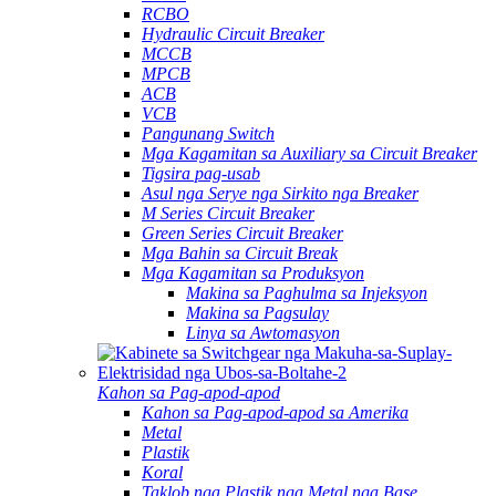
RCBO
Hydraulic Circuit Breaker
MCCB
MPCB
ACB
VCB
Pangunang Switch
Mga Kagamitan sa Auxiliary sa Circuit Breaker
Tigsira pag-usab
Asul nga Serye nga Sirkito nga Breaker
M Series Circuit Breaker
Green Series Circuit Breaker
Mga Bahin sa Circuit Break
Mga Kagamitan sa Produksyon
Makina sa Paghulma sa Injeksyon
Makina sa Pagsulay
Linya sa Awtomasyon
Kahon sa Pag-apod-apod
Kahon sa Pag-apod-apod sa Amerika
Metal
Plastik
Koral
Taklob nga Plastik nga Metal nga Base