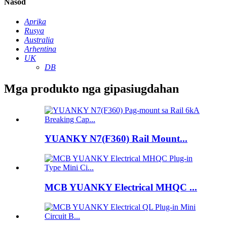
Nasod
Aprika
Rusya
Australia
Arhentina
UK
DB
Mga produkto nga gipasiugdahan
YUANKY N7(F360) Rail Mount...
MCB YUANKY Electrical MHQC ...