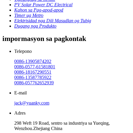
PV Solar Power DC Electrical
Kahon sa Pag-apod-apod
Timer ug Metro
Elektrisidad nga Dili Masudlan og Tubig
Dugang nga Produkto
impormasyon sa pagkontak
Telepono
0086-13905874202
0086-0577-61581801
0086-18167290551
0086-13587785922
0086-057762652939
E-mail
jack@yuanky.com
Adres
298 Weft 19 Road, sentro sa industriya sa Yueqing,
Wenzhou.Zhejiang China