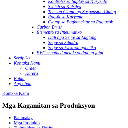
Kontroler sa Suplay sa Kuryente
Switch sa Kutsilyo
Tension Clamp ug Suspension Clamp
Pag-fit sa Kuryente
Clamp sa Pagkonektar sa Pagtusok
Carbon Brush
Elemento sa Pneumatiko
Dali nga Serye sa Lugtong
Serye sa Silindro
Serye sa Elektromagnetiko
PVC sheathed metal conduit ug joint
Sertipiko
Kontaka Kami
Order
Karera
Balita
Ang uban
Kontaka Kami
Mga Kagamitan sa Produksyon
Panimalay
Mga Produkto
Tigbungkag sa Sirkito