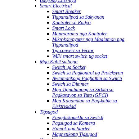
Bag-ong Enerhiya
Smart Electrical
Smart Breaker
Tigpanalipod sa Sakyanan
Kontroler sa Radyo
Smart Lock
Maprograma nga Kontroler
Mikrokompyuter nga Maalamon nga
Tigpanalipod
Tig-convert sa Vector
WiFi smart switch ug socket
Mga Kabit sa Suga
Switch ug Socket
Switch sa Pagkontrol ug Proteksyon
Awtomatikong Pagbalhin sa Switch
Switch sa Dimmer
Mga Tigpahunong sa Sirkito sa
Pagkasayop sa Yuta (GFCI)
Mga Kagamitan sa Pag-kable sa
Elektrisidad
Tigsugod
Pangdiskonekta sa Switch
Pagsugod sa Kamera
Humok nga Starter
Magnetikong Tigsugod