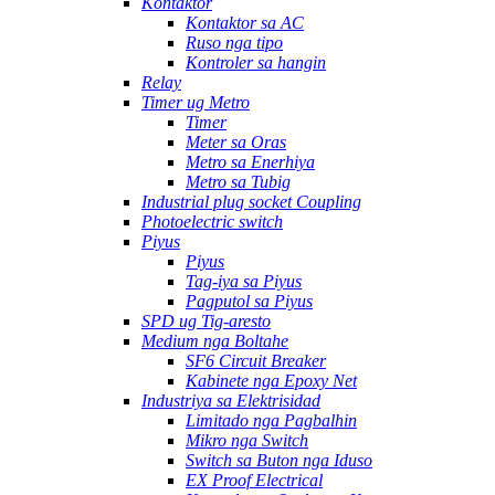
Kontaktor
Kontaktor sa AC
Ruso nga tipo
Kontroler sa hangin
Relay
Timer ug Metro
Timer
Meter sa Oras
Metro sa Enerhiya
Metro sa Tubig
Industrial plug socket Coupling
Photoelectric switch
Piyus
Piyus
Tag-iya sa Piyus
Pagputol sa Piyus
SPD ug Tig-aresto
Medium nga Boltahe
SF6 Circuit Breaker
Kabinete nga Epoxy Net
Industriya sa Elektrisidad
Limitado nga Pagbalhin
Mikro nga Switch
Switch sa Buton nga Iduso
EX Proof Electrical