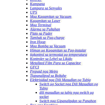
Kampana
Lampara sa Senyales
UPS
Mga Kagamitan sa Vacuum
Kagamitan sa Laser
Mga Terminal
Alarma sa Pultahan
Plato sa Pader
Tambak sa Pag-charge
Iron Hoop
Mga Bomba sa Vacuum
Himan ug Kagamitan sa Pag-instalar
tigkontrol sa termostat ug temperatura
Kontroler sa Lebel sa Likido
Metallzed Film Para sa Capacitor
GFCI
Prepaid nga Metro
Tigpanalipod sa Boltahe
Elektrisidad nga Dili Masudlan og Tubig
Switch ug Socket nga Dili Masudlan og
Tubig
dili masudlan sa tubig nga switch ug
socket
Switch nga Gipanalipdan sa Panahon