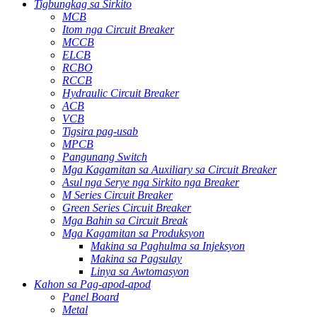
Tigbungkag sa Sirkito
MCB
Itom nga Circuit Breaker
MCCB
ELCB
RCBO
RCCB
Hydraulic Circuit Breaker
ACB
VCB
Tigsira pag-usab
MPCB
Pangunang Switch
Mga Kagamitan sa Auxiliary sa Circuit Breaker
Asul nga Serye nga Sirkito nga Breaker
M Series Circuit Breaker
Green Series Circuit Breaker
Mga Bahin sa Circuit Break
Mga Kagamitan sa Produksyon
Makina sa Paghulma sa Injeksyon
Makina sa Pagsulay
Linya sa Awtomasyon
Kahon sa Pag-apod-apod
Panel Board
Metal