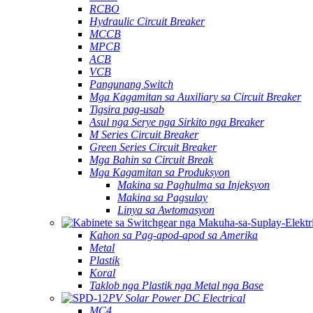
RCBO
Hydraulic Circuit Breaker
MCCB
MPCB
ACB
VCB
Pangunang Switch
Mga Kagamitan sa Auxiliary sa Circuit Breaker
Tigsira pag-usab
Asul nga Serye nga Sirkito nga Breaker
M Series Circuit Breaker
Green Series Circuit Breaker
Mga Bahin sa Circuit Break
Mga Kagamitan sa Produksyon
Makina sa Paghulma sa Injeksyon
Makina sa Pagsulay
Linya sa Awtomasyon
Kahon sa Pag-apod-apod sa Amerika
Metal
Plastik
Koral
Taklob nga Plastik nga Metal nga Base
PV Solar Power DC Electrical
MC4