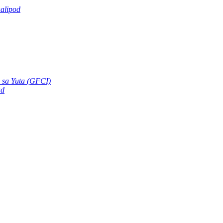
alipod
 sa Yuta (GFCI)
ad