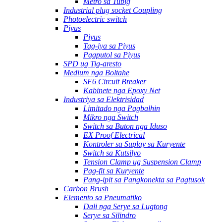
Metro sa Tubig
Industrial plug socket Coupling
Photoelectric switch
Piyus
Piyus
Tag-iya sa Piyus
Pagputol sa Piyus
SPD ug Tig-aresto
Medium nga Boltahe
SF6 Circuit Breaker
Kabinete nga Epoxy Net
Industriya sa Elektrisidad
Limitado nga Pagbalhin
Mikro nga Switch
Switch sa Buton nga Iduso
EX Proof Electrical
Kontroler sa Suplay sa Kuryente
Switch sa Kutsilyo
Tension Clamp ug Suspension Clamp
Pag-fit sa Kuryente
Pang-ipit sa Pangkonekta sa Pagtusok
Carbon Brush
Elemento sa Pneumatiko
Dali nga Serye sa Lugtong
Serye sa Silindro