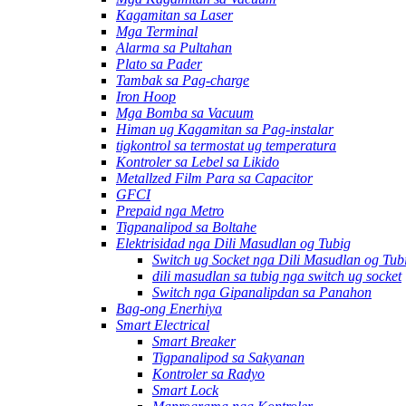
Kagamitan sa Laser
Mga Terminal
Alarma sa Pultahan
Plato sa Pader
Tambak sa Pag-charge
Iron Hoop
Mga Bomba sa Vacuum
Himan ug Kagamitan sa Pag-instalar
tigkontrol sa termostat ug temperatura
Kontroler sa Lebel sa Likido
Metallzed Film Para sa Capacitor
GFCI
Prepaid nga Metro
Tigpanalipod sa Boltahe
Elektrisidad nga Dili Masudlan og Tubig
Switch ug Socket nga Dili Masudlan og Tub
dili masudlan sa tubig nga switch ug socket
Switch nga Gipanalipdan sa Panahon
Bag-ong Enerhiya
Smart Electrical
Smart Breaker
Tigpanalipod sa Sakyanan
Kontroler sa Radyo
Smart Lock