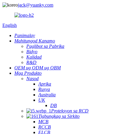
jack@yuanky.com
English
Panimalay
Mahitungod Kanamo
Paglibot sa Pabrika
Bidyo
Kalidad
R&D
OEM ug ODM ug OBM
Mga Produkto
Nasod
Aprika
Rusya
Australia
UK
DB
Proteksyon sa RCD
Tigbungkag sa Sirkito
MCB
RCCB
ELCB