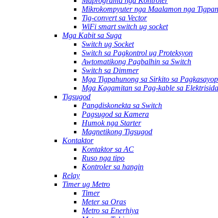
Maprograma nga Kontroler
Mikrokompyuter nga Maalamon nga Tigpan
Tig-convert sa Vector
WiFi smart switch ug socket
Mga Kabit sa Suga
Switch ug Socket
Switch sa Pagkontrol ug Proteksyon
Awtomatikong Pagbalhin sa Switch
Switch sa Dimmer
Mga Tigpahunong sa Sirkito sa Pagkasayop
Mga Kagamitan sa Pag-kable sa Elektrisid
Tigsugod
Pangdiskonekta sa Switch
Pagsugod sa Kamera
Humok nga Starter
Magnetikong Tigsugod
Kontaktor
Kontaktor sa AC
Ruso nga tipo
Kontroler sa hangin
Relay
Timer ug Metro
Timer
Meter sa Oras
Metro sa Enerhiya