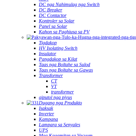
DC nga Nahimulag nga Switch
DC Breaker
DC Contactor
Kontroler sa Solar
Panel sa Solar
Kahon sa Paghiusa sa PV
Tigdakop
HV Isolating Switch
Insulator
Pangdakop sa Kilat
Taas nga Boltahe sa Sulod
Taas nga Boltahe sa Gawas
Transformer
CT
VT
transformer
giputol nga piyus
Dugang nga Produkto
Isaksak
Inverter
Kampana
Lampara sa Senyales
UPS
Mga Kagamitan sa Vacuum