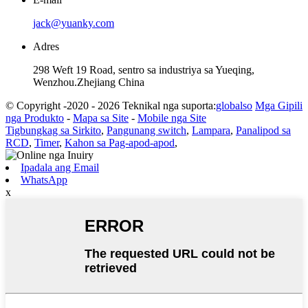
jack@yuanky.com
Adres
298 Weft 19 Road, sentro sa industriya sa Yueqing,
Wenzhou.Zhejiang China
© Copyright -2020 - 2026 Teknikal nga suporta:
globalso
Mga Gipili
nga Produkto
-
Mapa sa Site
-
Mobile nga Site
Tigbungkag sa Sirkito
,
Pangunang switch
,
Lampara
,
Panalipod sa
RCD
,
Timer
,
Kahon sa Pag-apod-apod
,
Ipadala ang Email
WhatsApp
x