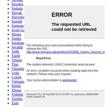
Sesotho
Sinhala
Slovak
Slovenian
Somali
Samoan
Scots Gaelic
Shona
Sindhi
Sundanese
Swahili
Tajik
Tamil
Telugu
Thai
Ukrainian
Urdu
Uzbek
Vietnamese
Welsh
Xhosa
Yiddish
Yoruba
Zulu