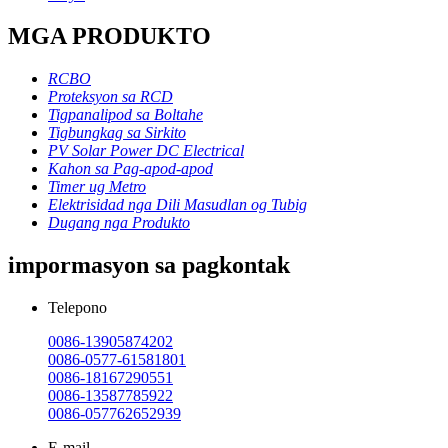
MGA PRODUKTO
RCBO
Proteksyon sa RCD
Tigpanalipod sa Boltahe
Tigbungkag sa Sirkito
PV Solar Power DC Electrical
Kahon sa Pag-apod-apod
Timer ug Metro
Elektrisidad nga Dili Masudlan og Tubig
Dugang nga Produkto
impormasyon sa pagkontak
Telepono
0086-13905874202
0086-0577-61581801
0086-18167290551
0086-13587785922
0086-057762652939
E-mail