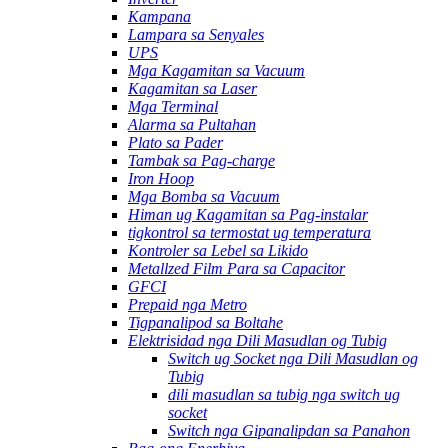
Kampana
Lampara sa Senyales
UPS
Mga Kagamitan sa Vacuum
Kagamitan sa Laser
Mga Terminal
Alarma sa Pultahan
Plato sa Pader
Tambak sa Pag-charge
Iron Hoop
Mga Bomba sa Vacuum
Himan ug Kagamitan sa Pag-instalar
tigkontrol sa termostat ug temperatura
Kontroler sa Lebel sa Likido
Metallzed Film Para sa Capacitor
GFCI
Prepaid nga Metro
Tigpanalipod sa Boltahe
Elektrisidad nga Dili Masudlan og Tubig
Switch ug Socket nga Dili Masudlan og
Tubig
dili masudlan sa tubig nga switch ug
socket
Switch nga Gipanalipdan sa Panahon