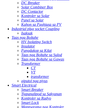
DC Breaker
Solar Combiner Box
DC Contactor
Kontroler sa Solar
Panel sa Solar
Kahon sa Paghiusa sa PV
Industrial plug socket Coupling
Isaksak
Taas nga Boltahe
HV Isolating Switch
Insulator
Pangdakop sa Kilat
Taas nga Boltahe sa Sulod
Taas nga Boltahe sa Gawas
Transformer
CT
VT
transformer
giputol nga piyus
Smart Electrical
Smart Breaker
Tigpanalipod sa Sakyanan
Kontroler sa Radyo
Smart Lock
Maprograma nga Kontroler