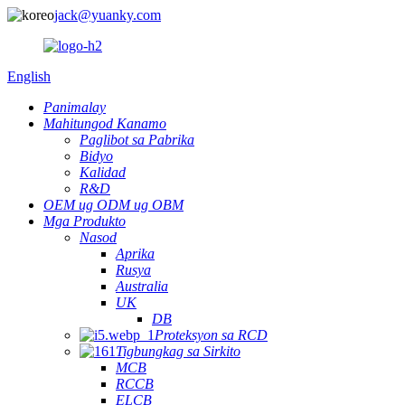
jack@yuanky.com
English
Panimalay
Mahitungod Kanamo
Paglibot sa Pabrika
Bidyo
Kalidad
R&D
OEM ug ODM ug OBM
Mga Produkto
Nasod
Aprika
Rusya
Australia
UK
DB
Proteksyon sa RCD
Tigbungkag sa Sirkito
MCB
RCCB
ELCB