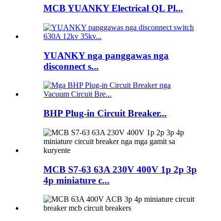
MCB YUANKY Electrical QL Pl...
YUANKY nga panggawas nga
disconnect s...
BHP Plug-in Circuit Breaker...
MCB S7-63 63A 230V 400V 1p 2p 3p
4p miniature c...