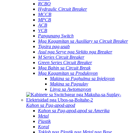
RCBO
Hydraulic Circuit Breaker
MCCB
MPCB
ACB
VCB
Pangunang Switch
Mga Kagamitan sa Auxiliary sa Circuit Breaker
Tigsira pag-usab
Asul nga Serye nga Sirkito nga Breaker
M Series Circuit Breaker
Green Series Circuit Breaker
Mga Bahin sa Circuit Break
Mga Kagamitan sa Produksyon
Makina sa Paghulma sa Injeksyon
Makina sa Pagsulay
Linya sa Awtomasyon
Kahon sa Pag-apod-apod
Kahon sa Pag-apod-apod sa Amerika
Metal
Plastik
Koral
Taklob nga Plastik nga Metal nga Base