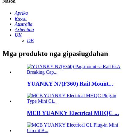
Nasod
Aprika
Rusya
Australia
Arhentina
UK
DB
Mga produkto nga gipasiugdahan
YUANKY N7(F360) Rail Mount...
MCB YUANKY Electrical MHQC ...