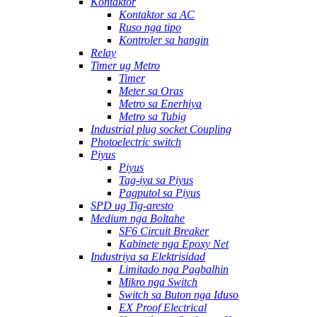
Kontaktor
Kontaktor sa AC
Ruso nga tipo
Kontroler sa hangin
Relay
Timer ug Metro
Timer
Meter sa Oras
Metro sa Enerhiya
Metro sa Tubig
Industrial plug socket Coupling
Photoelectric switch
Piyus
Piyus
Tag-iya sa Piyus
Pagputol sa Piyus
SPD ug Tig-aresto
Medium nga Boltahe
SF6 Circuit Breaker
Kabinete nga Epoxy Net
Industriya sa Elektrisidad
Limitado nga Pagbalhin
Mikro nga Switch
Switch sa Buton nga Iduso
EX Proof Electrical