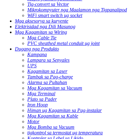
Tig-convert sa Vector
Mikrokompyuter nga Maalamon nga Tigpanalipod
WiFi smart switch ug socket
Mga aksesorya sa kuryente
Elektrisidad nga Dili Masunog
Mga Kagamitan sa Wiring
Mga Cable Tie
PVC sheathed metal conduit ug joint
Dugang nga Produkto
Kampana
Lampara sa Senyales
UPS
Kagamitan sa Laser
Tambak sa Pag-charge
Alarma sa Pultahan
Mga Kagamitan sa Vacuum
Mga Terminal
Plato sa Pader
Iron Hoop
Himan ug Kagamitan sa Pag-instalar
Mga Kagamitan sa Kable
Motor
Mga Bomba sa Vacuum
tigkontrol sa termostat ug temperatura
Kontroler sa Lebel sa Likido