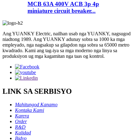
MCB 63A 400V ACB 3p 4p
miniature circuit breaker...
Ang YUANKY Electric, nailhan usab nga YUANKY, nagsugod
niadtong 1989. Ang YUANKY adunay sobra sa 1000 ka mga
empleyado, nga nagsakup sa gilapdon nga sobra sa 65000 metro
kwadrado. Kami ang tag-iya sa mga moderno nga linya sa
produksiyon ug mga kagamitan nga taas og kontrol.
LINK SA SERBISYO
Mahitungod Kanamo
Kontaka Kami
Karera
Order
R&D
Kalidad
Bidyo