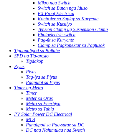
Mikro nga Switch
Switch sa Buton nga Iduso
EX Proof Electrical
Kontroler sa Suplay sa Kuryente
Switch sa Kutsilyo
Tension Clamp ug Suspension Clamp
Photoelectric switch
Pag-fit sa Kuryente
Clamp sa Pagkonektar sa Pagtusok
Tigpanalipod sa Boltahe
SPD ug Tig-aresto
Tigdakop
Piyus
Piyus
Tag-iya sa Piyus
Pagputol sa Piyus
Timer ug Metro
Timer
Meter sa Oras
Metro sa Enerhiya
Metro sa Tubig
PV Solar Power DC Electrical
MC4
Panalipod sa Pag-surge sa DC
DC nga Nahimulag nga Switch