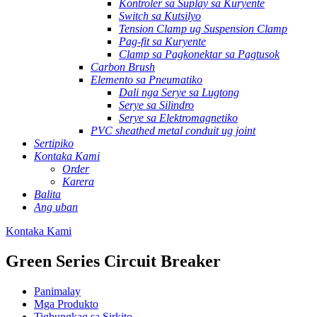
Kontroler sa Suplay sa Kuryente
Switch sa Kutsilyo
Tension Clamp ug Suspension Clamp
Pag-fit sa Kuryente
Clamp sa Pagkonektar sa Pagtusok
Carbon Brush
Elemento sa Pneumatiko
Dali nga Serye sa Lugtong
Serye sa Silindro
Serye sa Elektromagnetiko
PVC sheathed metal conduit ug joint
Sertipiko
Kontaka Kami
Order
Karera
Balita
Ang uban
Kontaka Kami
Green Series Circuit Breaker
Panimalay
Mga Produkto
Tigbungkag sa Sirkito