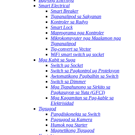
Bag-ong Enerhiya
Smart Electrical
Smart Breaker
Tigpanalipod sa Sakyanan
Kontroler sa Radyo
Smart Lock
Maprograma nga Kontroler
Mikrokompyuter nga Maalamon nga
Tigpanalipod
Tig-convert sa Vector
WiFi smart switch ug socket
Mga Kabit sa Suga
Switch ug Socket
Switch sa Pagkontrol ug Proteksyon
Awtomatikong Pagbalhin sa Switch
Switch sa Dimmer
Mga Tigpahunong sa Sirkito sa
Pagkasayop sa Yuta (GFCI)
Mga Kagamitan sa Pag-kable sa
Elektrisidad
Tigsugod
Pangdiskonekta sa Switch
Pagsugod sa Kamera
Humok nga Starter
Magnetikong Tigsugod