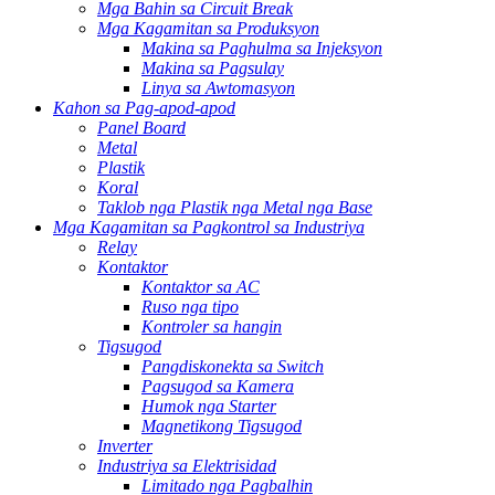
Mga Bahin sa Circuit Break
Mga Kagamitan sa Produksyon
Makina sa Paghulma sa Injeksyon
Makina sa Pagsulay
Linya sa Awtomasyon
Kahon sa Pag-apod-apod
Panel Board
Metal
Plastik
Koral
Taklob nga Plastik nga Metal nga Base
Mga Kagamitan sa Pagkontrol sa Industriya
Relay
Kontaktor
Kontaktor sa AC
Ruso nga tipo
Kontroler sa hangin
Tigsugod
Pangdiskonekta sa Switch
Pagsugod sa Kamera
Humok nga Starter
Magnetikong Tigsugod
Inverter
Industriya sa Elektrisidad
Limitado nga Pagbalhin