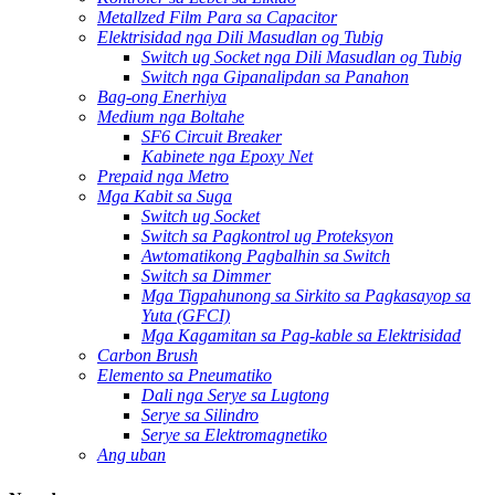
Metallzed Film Para sa Capacitor
Elektrisidad nga Dili Masudlan og Tubig
Switch ug Socket nga Dili Masudlan og Tubig
Switch nga Gipanalipdan sa Panahon
Bag-ong Enerhiya
Medium nga Boltahe
SF6 Circuit Breaker
Kabinete nga Epoxy Net
Prepaid nga Metro
Mga Kabit sa Suga
Switch ug Socket
Switch sa Pagkontrol ug Proteksyon
Awtomatikong Pagbalhin sa Switch
Switch sa Dimmer
Mga Tigpahunong sa Sirkito sa Pagkasayop sa
Yuta (GFCI)
Mga Kagamitan sa Pag-kable sa Elektrisidad
Carbon Brush
Elemento sa Pneumatiko
Dali nga Serye sa Lugtong
Serye sa Silindro
Serye sa Elektromagnetiko
Ang uban