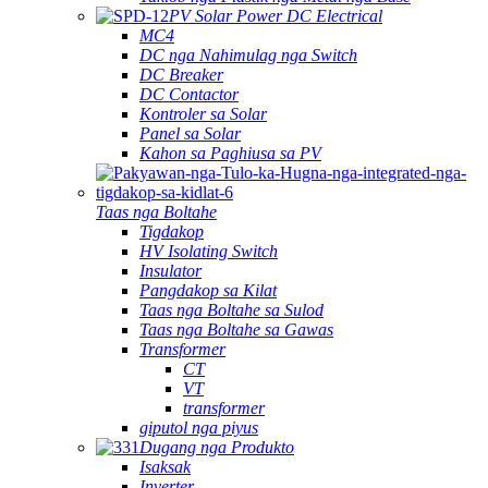
PV Solar Power DC Electrical
MC4
DC nga Nahimulag nga Switch
DC Breaker
DC Contactor
Kontroler sa Solar
Panel sa Solar
Kahon sa Paghiusa sa PV
Taas nga Boltahe
Tigdakop
HV Isolating Switch
Insulator
Pangdakop sa Kilat
Taas nga Boltahe sa Sulod
Taas nga Boltahe sa Gawas
Transformer
CT
VT
transformer
giputol nga piyus
Dugang nga Produkto
Isaksak
Inverter