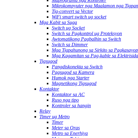
Maprograma nga Kontroler
Mikrokompyuter nga Maalamon nga Tigpan
Tig-convert sa Vector
WiFi smart switch ug socket
Mga Kabit sa Suga
Switch ug Socket
Switch sa Pagkontrol ug Proteksyon
Awtomatikong Pagbalhin sa Switch
Switch sa Dimmer
Mga Tigpahunong sa Sirkito sa Pagkasayop
Mga Kagamitan sa Pag-kable sa Elektrisid
Tigsugod
Pangdiskonekta sa Switch
Pagsugod sa Kamera
Humok nga Starter
Magnetikong Tigsugod
Kontaktor
Kontaktor sa AC
Ruso nga tipo
Kontroler sa hangin
Relay
Timer ug Metro
Timer
Meter sa Oras
Metro sa Enerhiya