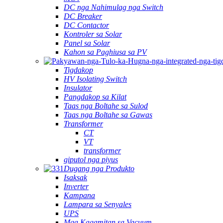
DC nga Nahimulag nga Switch
DC Breaker
DC Contactor
Kontroler sa Solar
Panel sa Solar
Kahon sa Paghiusa sa PV
Tigdakop
HV Isolating Switch
Insulator
Pangdakop sa Kilat
Taas nga Boltahe sa Sulod
Taas nga Boltahe sa Gawas
Transformer
CT
VT
transformer
giputol nga piyus
Dugang nga Produkto
Isaksak
Inverter
Kampana
Lampara sa Senyales
UPS
Mga Kagamitan sa Vacuum