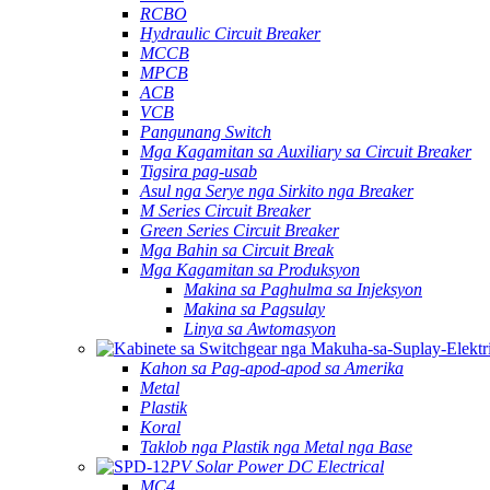
RCBO
Hydraulic Circuit Breaker
MCCB
MPCB
ACB
VCB
Pangunang Switch
Mga Kagamitan sa Auxiliary sa Circuit Breaker
Tigsira pag-usab
Asul nga Serye nga Sirkito nga Breaker
M Series Circuit Breaker
Green Series Circuit Breaker
Mga Bahin sa Circuit Break
Mga Kagamitan sa Produksyon
Makina sa Paghulma sa Injeksyon
Makina sa Pagsulay
Linya sa Awtomasyon
Kahon sa Pag-apod-apod sa Amerika
Metal
Plastik
Koral
Taklob nga Plastik nga Metal nga Base
PV Solar Power DC Electrical
MC4