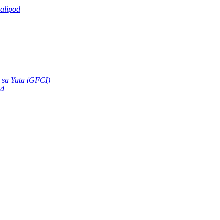
alipod
 sa Yuta (GFCI)
ad