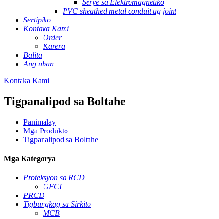
Serye sa Elektromagnetiko
PVC sheathed metal conduit ug joint
Sertipiko
Kontaka Kami
Order
Karera
Balita
Ang uban
Kontaka Kami
Tigpanalipod sa Boltahe
Panimalay
Mga Produkto
Tigpanalipod sa Boltahe
Mga Kategorya
Proteksyon sa RCD
GFCI
PRCD
Tigbungkag sa Sirkito
MCB