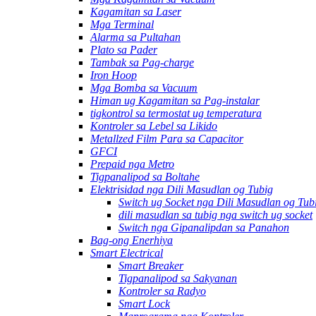
Kagamitan sa Laser
Mga Terminal
Alarma sa Pultahan
Plato sa Pader
Tambak sa Pag-charge
Iron Hoop
Mga Bomba sa Vacuum
Himan ug Kagamitan sa Pag-instalar
tigkontrol sa termostat ug temperatura
Kontroler sa Lebel sa Likido
Metallzed Film Para sa Capacitor
GFCI
Prepaid nga Metro
Tigpanalipod sa Boltahe
Elektrisidad nga Dili Masudlan og Tubig
Switch ug Socket nga Dili Masudlan og Tub
dili masudlan sa tubig nga switch ug socket
Switch nga Gipanalipdan sa Panahon
Bag-ong Enerhiya
Smart Electrical
Smart Breaker
Tigpanalipod sa Sakyanan
Kontroler sa Radyo
Smart Lock