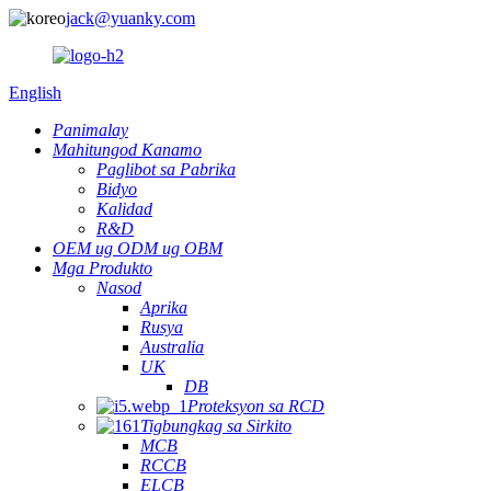
jack@yuanky.com
English
Panimalay
Mahitungod Kanamo
Paglibot sa Pabrika
Bidyo
Kalidad
R&D
OEM ug ODM ug OBM
Mga Produkto
Nasod
Aprika
Rusya
Australia
UK
DB
Proteksyon sa RCD
Tigbungkag sa Sirkito
MCB
RCCB
ELCB