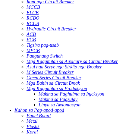
Itom nga Circuit Breaker
MCCB
ELCB
RCBO
RCCB
Hydraulic Circuit Breaker
ACB
VCB
Tigsira pag-usab
MPCB
Pangunang Switch
Mga Kagamitan sa Auxiliary sa Circuit Breaker
Asul nga Serye nga Sirkito nga Breaker
M Series Circuit Breaker
Green Series Circuit Breaker
Mga Bahin sa Circuit Break
Mga Kagamitan sa Produksyon
Makina sa Paghulma sa Injeksyon
Makina sa Pagsulay
Linya sa Awtomasyon
Kahon sa Pag-apod-apod
Panel Board
Metal
Plastik
Koral