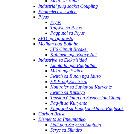
Metro sa Tubig
Industrial plug socket Coupling
Photoelectric switch
Piyus
Piyus
Tag-iya sa Piyus
Pagputol sa Piyus
SPD ug Tig-aresto
Medium nga Boltahe
SF6 Circuit Breaker
Kabinete nga Epoxy Net
Industriya sa Elektrisidad
Limitado nga Pagbalhin
Mikro nga Switch
Switch sa Buton nga Iduso
EX Proof Electrical
Kontroler sa Suplay sa Kuryente
Switch sa Kutsilyo
Tension Clamp ug Suspension Clamp
Pag-fit sa Kuryente
Pang-ipit sa Pangkonekta sa Pagtusok
Carbon Brush
Elemento sa Pneumatiko
Dali nga Serye sa Lugtong
Serye sa Silindro