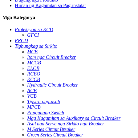
Himan ug Kagamitan sa Pag-instalar
Mga Kategorya
Proteksyon sa RCD
GFCI
PRCD
Tigbungkag sa Sirkito
MCB
Itom nga Circuit Breaker
MCCB
ELCB
RCBO
RCCB
Hydraulic Circuit Breaker
ACB
VCB
Tigsira pag-usab
MPCB
Pangunang Switch
Mga Kagamitan sa Auxiliary sa Circuit Breaker
Asul nga Serye nga Sirkito nga Breaker
M Series Circuit Breaker
Green Series Circuit Breaker