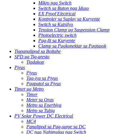
Mikro nga Switch
Switch sa Buton nga Iduso
EX Proof Electrical
Kontroler sa Suplay sa Kuryente
Switch sa Kutsilyo
Tension Clamp ug Suspension Clamp
Photoelectric switch
Pag-fit sa Kuryente
Clamp sa Pagkonektar sa Pagtusok
Tigpanalipod sa Boltahe
SPD ug Tig-aresto
Tigdakop
Piyus
Piyus
Tag-iya sa Piyus
Pagputol sa Piyus
Timer ug Metro
Timer
Meter sa Oras
Metro sa Enerhiya
Metro sa Tubig
PV Solar Power DC Electrical
MC4
Panalipod sa Pag-surge sa DC
DC nga Nahimulag nga Switch