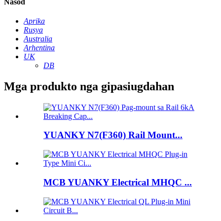
Nasod
Aprika
Rusya
Australia
Arhentina
UK
DB
Mga produkto nga gipasiugdahan
YUANKY N7(F360) Rail Mount...
MCB YUANKY Electrical MHQC ...