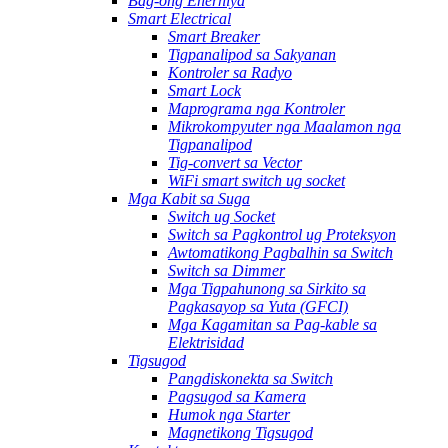
Bag-ong Enerhiya
Smart Electrical
Smart Breaker
Tigpanalipod sa Sakyanan
Kontroler sa Radyo
Smart Lock
Maprograma nga Kontroler
Mikrokompyuter nga Maalamon nga
Tigpanalipod
Tig-convert sa Vector
WiFi smart switch ug socket
Mga Kabit sa Suga
Switch ug Socket
Switch sa Pagkontrol ug Proteksyon
Awtomatikong Pagbalhin sa Switch
Switch sa Dimmer
Mga Tigpahunong sa Sirkito sa
Pagkasayop sa Yuta (GFCI)
Mga Kagamitan sa Pag-kable sa
Elektrisidad
Tigsugod
Pangdiskonekta sa Switch
Pagsugod sa Kamera
Humok nga Starter
Magnetikong Tigsugod