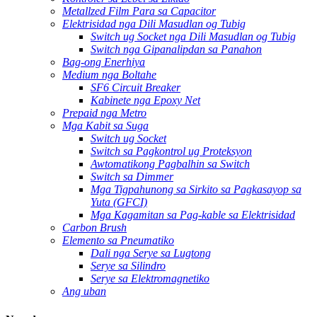
Metallzed Film Para sa Capacitor
Elektrisidad nga Dili Masudlan og Tubig
Switch ug Socket nga Dili Masudlan og Tubig
Switch nga Gipanalipdan sa Panahon
Bag-ong Enerhiya
Medium nga Boltahe
SF6 Circuit Breaker
Kabinete nga Epoxy Net
Prepaid nga Metro
Mga Kabit sa Suga
Switch ug Socket
Switch sa Pagkontrol ug Proteksyon
Awtomatikong Pagbalhin sa Switch
Switch sa Dimmer
Mga Tigpahunong sa Sirkito sa Pagkasayop sa
Yuta (GFCI)
Mga Kagamitan sa Pag-kable sa Elektrisidad
Carbon Brush
Elemento sa Pneumatiko
Dali nga Serye sa Lugtong
Serye sa Silindro
Serye sa Elektromagnetiko
Ang uban