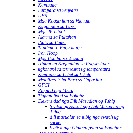
Kampana
Lampara sa Senyales
UPS
Mga Kagamitan sa Vacuum
Kagamitan sa Laser
Mga Terminal
Alarma sa Pultahan
Plato sa Pader
Tambak sa Pag-charge
Iron Hoop
Mga Bomba sa Vacuum
Himan ug Kagamitan sa Pag-instalar
tigkontrol sa termostat ug temperatura
Kontroler sa Lebel sa Likido
Metallzed Film Para sa Capacitor
GFCI
Prepaid nga Metro
Tigpanalipod sa Boltahe
Elektrisidad nga Dili Masudlan og Tubig
Switch ug Socket nga Dili Masudlan og
Tubig
dili masudlan sa tubig nga switch ug
socket
Switch nga Gipanalipdan sa Panahon