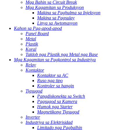
Mga Bahin sa Circuit Break
Mga Kagamitan sa Produksyon
Makina sa Paghulma sa Injeksyon
Makina sa Pagsulay
Linya sa Awtomasyon
Kahon sa Pag-apod-apod
Panel Board
Metal
Plastik
Koral
Taklob nga Plastik nga Metal nga Base
Mga Kagamitan sa Pagkontrol sa Industriya
Relay
Kontaktor
Kontaktor sa AC
Ruso nga tipo
Kontroler sa hangin
Tigsugod
Pangdiskonekta sa Switch
Pagsugod sa Kamera
Humok nga Starter
Magnetikong Tigsugod
Inverter
Industriya sa Elektrisidad
Limitado nga Pagbalhin