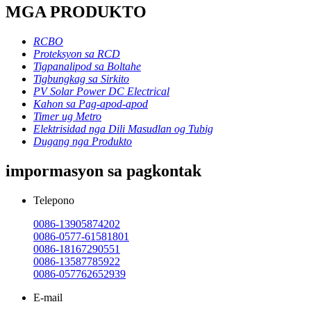
MGA PRODUKTO
RCBO
Proteksyon sa RCD
Tigpanalipod sa Boltahe
Tigbungkag sa Sirkito
PV Solar Power DC Electrical
Kahon sa Pag-apod-apod
Timer ug Metro
Elektrisidad nga Dili Masudlan og Tubig
Dugang nga Produkto
impormasyon sa pagkontak
Telepono
0086-13905874202
0086-0577-61581801
0086-18167290551
0086-13587785922
0086-057762652939
E-mail