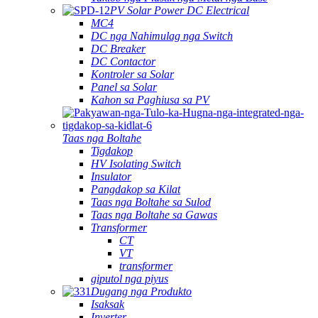
PV Solar Power DC Electrical
MC4
DC nga Nahimulag nga Switch
DC Breaker
DC Contactor
Kontroler sa Solar
Panel sa Solar
Kahon sa Paghiusa sa PV
Taas nga Boltahe
Tigdakop
HV Isolating Switch
Insulator
Pangdakop sa Kilat
Taas nga Boltahe sa Sulod
Taas nga Boltahe sa Gawas
Transformer
CT
VT
transformer
giputol nga piyus
Dugang nga Produkto
Isaksak
Inverter