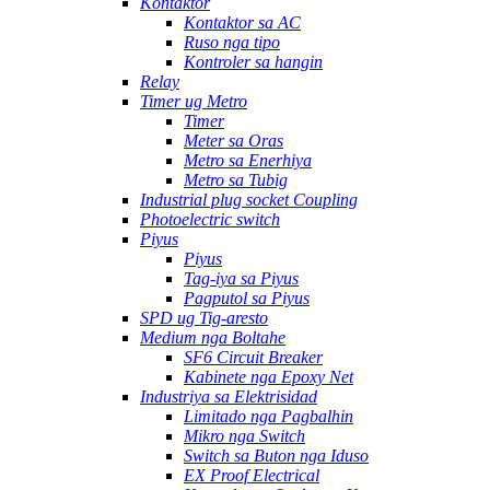
Kontaktor
Kontaktor sa AC
Ruso nga tipo
Kontroler sa hangin
Relay
Timer ug Metro
Timer
Meter sa Oras
Metro sa Enerhiya
Metro sa Tubig
Industrial plug socket Coupling
Photoelectric switch
Piyus
Piyus
Tag-iya sa Piyus
Pagputol sa Piyus
SPD ug Tig-aresto
Medium nga Boltahe
SF6 Circuit Breaker
Kabinete nga Epoxy Net
Industriya sa Elektrisidad
Limitado nga Pagbalhin
Mikro nga Switch
Switch sa Buton nga Iduso
EX Proof Electrical