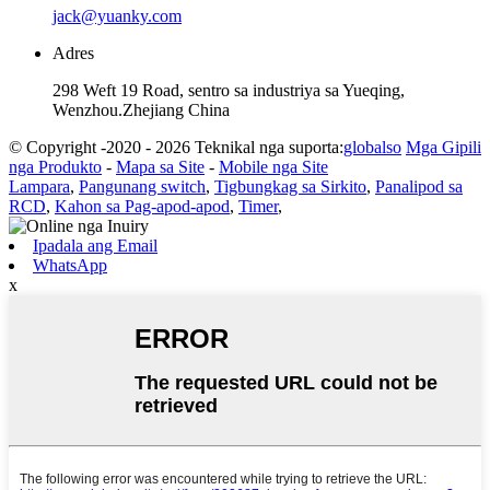
jack@yuanky.com
Adres
298 Weft 19 Road, sentro sa industriya sa Yueqing,
Wenzhou.Zhejiang China
© Copyright -2020 - 2026 Teknikal nga suporta:
globalso
Mga Gipili
nga Produkto
-
Mapa sa Site
-
Mobile nga Site
Lampara
,
Pangunang switch
,
Tigbungkag sa Sirkito
,
Panalipod sa
RCD
,
Kahon sa Pag-apod-apod
,
Timer
,
Ipadala ang Email
WhatsApp
x