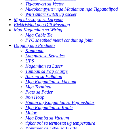
Tig-convert sa Vector
Mikrokompyuter nga Maalamon nga Tigpanalipod
WiFi smart switch ug socket
Mga aksesorya sa kuryente
Elektrisidad nga Dili Masunog
Mga Kagamitan sa Wiring
Mga Cable Tie
PVC sheathed metal conduit ug joint
Dugang nga Produkto
Kampana
Lampara sa Senyales
UPS
Kagamitan sa Laser
Tambak sa Pag-charge
Alarma sa Pultahan
Mga Kagamitan sa Vacuum
Mga Terminal
Plato sa Pader
Iron Hoop
Himan ug Kagamitan sa Pag-instalar
Mga Kagamitan sa Kable
Motor
Mga Bomba sa Vacuum
tigkontrol sa termostat ug temperatura
Kontroler sa Lebel sa Likido