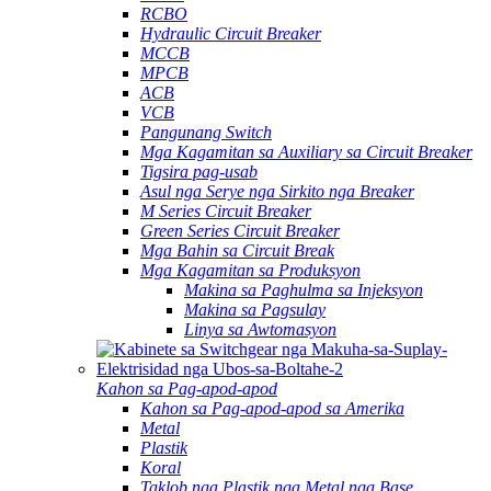
RCBO
Hydraulic Circuit Breaker
MCCB
MPCB
ACB
VCB
Pangunang Switch
Mga Kagamitan sa Auxiliary sa Circuit Breaker
Tigsira pag-usab
Asul nga Serye nga Sirkito nga Breaker
M Series Circuit Breaker
Green Series Circuit Breaker
Mga Bahin sa Circuit Break
Mga Kagamitan sa Produksyon
Makina sa Paghulma sa Injeksyon
Makina sa Pagsulay
Linya sa Awtomasyon
Kahon sa Pag-apod-apod
Kahon sa Pag-apod-apod sa Amerika
Metal
Plastik
Koral
Taklob nga Plastik nga Metal nga Base