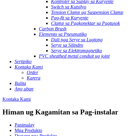
Kontroler sa Suplay sa Kuryente
Switch sa Kutsilyo
Tension Clamp ug Suspension Clamp
Pag-fit sa Kuryente
Clamp sa Pagkonektar sa Pagtusok
Carbon Brush
Elemento sa Pneumatiko
Dali nga Serye sa Lugtong
Serye sa Silindro
Serye sa Elektromagnetiko
PVC sheathed metal conduit ug joint
Sertipiko
Kontaka Kami
Order
Karera
Balita
Ang uban
Kontaka Kami
Himan ug Kagamitan sa Pag-instalar
Panimalay
Mga Produkto
Dugang nga Produkto