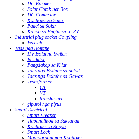
DC Breaker
Solar Combiner Box
DC Contactor
Kontroler sa Solar
Panel sa Solar
Kahon sa Paghiusa sa PV
Industrial plug socket Coupling
Isaksak
Taas nga Boltahe
HV Isolating Switch
Insulator
Pangdakop sa Kilat
Taas nga Boltahe sa Sulod
Taas nga Boltahe sa Gawas
Transformer
CT
VT
transformer
giputol nga piyus
Smart Electrical
Smart Breaker
Tigpanalipod sa Sakyanan
Kontroler sa Radyo
Smart Lock
Maprograma nga Kontroler