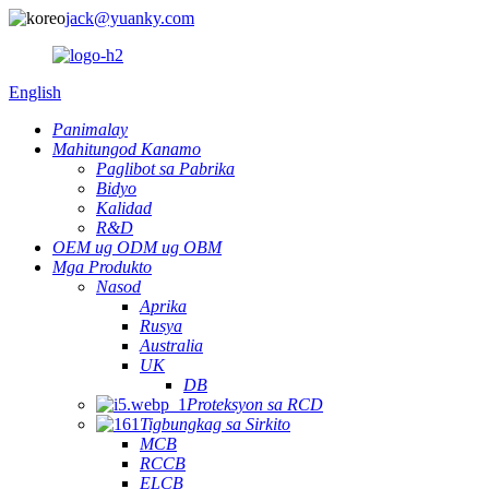
jack@yuanky.com
English
Panimalay
Mahitungod Kanamo
Paglibot sa Pabrika
Bidyo
Kalidad
R&D
OEM ug ODM ug OBM
Mga Produkto
Nasod
Aprika
Rusya
Australia
UK
DB
Proteksyon sa RCD
Tigbungkag sa Sirkito
MCB
RCCB
ELCB