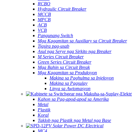
RCBO
Hydraulic Circuit Breaker
MCCB
MPCB
ACB
VCB
Pangunang Switch
Mga Kagamitan sa Auxiliary sa Circuit Breaker
Tigsira pag-usab
Asul nga Serye nga Sirkito nga Breaker
M Series Circuit Breaker
Green Series Circuit Breaker
Mga Bahin sa Circuit Break
Mga Kagamitan sa Produksyon
Makina sa Paghulma sa Injeksyon
Makina sa Pagsulay
Linya sa Awtomasyon
Kahon sa Pag-apod-apod sa Amerika
Metal
Plastik
Koral
Taklob nga Plastik nga Metal nga Base
PV Solar Power DC Electrical
MC4