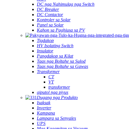
DC nga Nahimulag nga Switch
DC Breaker
DC Contactor
Kontroler sa Solar
Panel sa Solar
Kahon sa Paghiusa sa PV
Tigdakop
HV Isolating Switch
Insulator
Pangdakop sa Kilat
Taas nga Boltahe sa Sulod
Taas nga Boltahe sa Gawas
Transformer
CT
VT
transformer
giputol nga piyus
Dugang nga Produkto
Isaksak
Inverter
Kampana
Lampara sa Senyales
UPS
Mga Kagamitan sa Vacuum