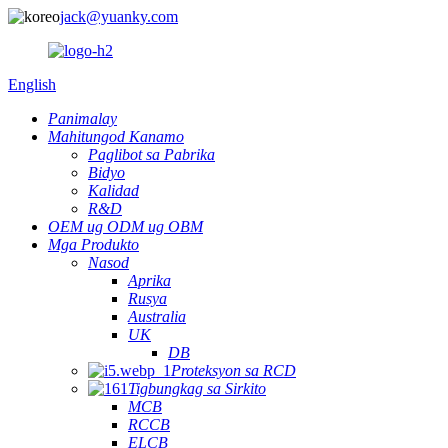
jack@yuanky.com
English
Panimalay
Mahitungod Kanamo
Paglibot sa Pabrika
Bidyo
Kalidad
R&D
OEM ug ODM ug OBM
Mga Produkto
Nasod
Aprika
Rusya
Australia
UK
DB
Proteksyon sa RCD
Tigbungkag sa Sirkito
MCB
RCCB
ELCB