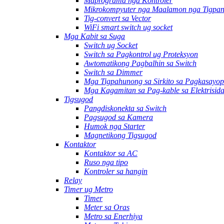
Maprograma nga Kontroler
Mikrokompyuter nga Maalamon nga Tigpan
Tig-convert sa Vector
WiFi smart switch ug socket
Mga Kabit sa Suga
Switch ug Socket
Switch sa Pagkontrol ug Proteksyon
Awtomatikong Pagbalhin sa Switch
Switch sa Dimmer
Mga Tigpahunong sa Sirkito sa Pagkasayop
Mga Kagamitan sa Pag-kable sa Elektrisid
Tigsugod
Pangdiskonekta sa Switch
Pagsugod sa Kamera
Humok nga Starter
Magnetikong Tigsugod
Kontaktor
Kontaktor sa AC
Ruso nga tipo
Kontroler sa hangin
Relay
Timer ug Metro
Timer
Meter sa Oras
Metro sa Enerhiya