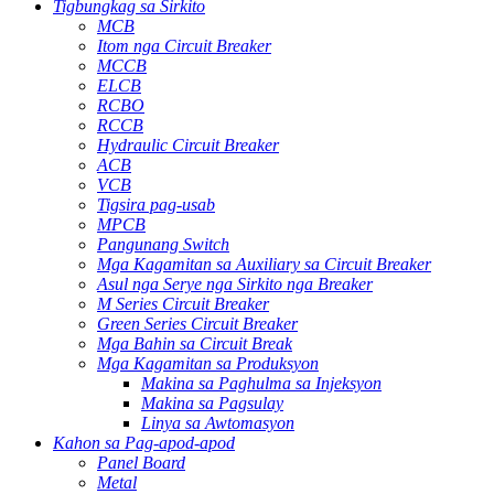
Tigbungkag sa Sirkito
MCB
Itom nga Circuit Breaker
MCCB
ELCB
RCBO
RCCB
Hydraulic Circuit Breaker
ACB
VCB
Tigsira pag-usab
MPCB
Pangunang Switch
Mga Kagamitan sa Auxiliary sa Circuit Breaker
Asul nga Serye nga Sirkito nga Breaker
M Series Circuit Breaker
Green Series Circuit Breaker
Mga Bahin sa Circuit Break
Mga Kagamitan sa Produksyon
Makina sa Paghulma sa Injeksyon
Makina sa Pagsulay
Linya sa Awtomasyon
Kahon sa Pag-apod-apod
Panel Board
Metal