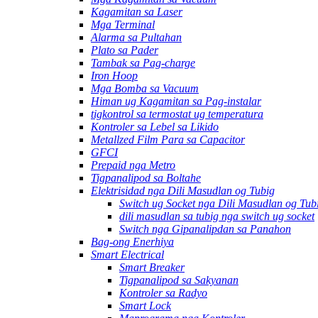
Kagamitan sa Laser
Mga Terminal
Alarma sa Pultahan
Plato sa Pader
Tambak sa Pag-charge
Iron Hoop
Mga Bomba sa Vacuum
Himan ug Kagamitan sa Pag-instalar
tigkontrol sa termostat ug temperatura
Kontroler sa Lebel sa Likido
Metallzed Film Para sa Capacitor
GFCI
Prepaid nga Metro
Tigpanalipod sa Boltahe
Elektrisidad nga Dili Masudlan og Tubig
Switch ug Socket nga Dili Masudlan og Tub
dili masudlan sa tubig nga switch ug socket
Switch nga Gipanalipdan sa Panahon
Bag-ong Enerhiya
Smart Electrical
Smart Breaker
Tigpanalipod sa Sakyanan
Kontroler sa Radyo
Smart Lock