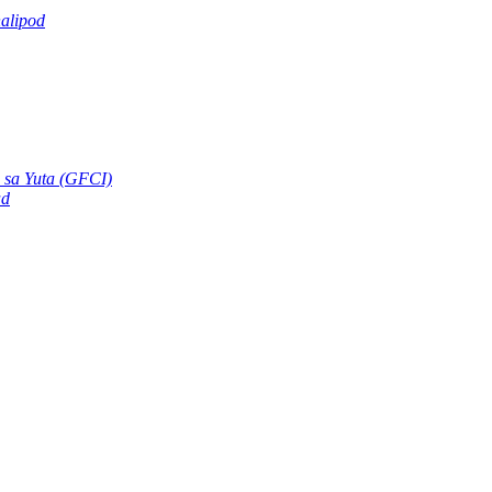
alipod
 sa Yuta (GFCI)
ad