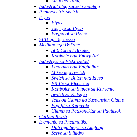
Metro sa Tubig
Industrial plug socket Coupling
Photoelectric switch
Piyus
Piyus
Tag-iya sa Piyus
Pagputol sa Piyus
SPD ug Tig-aresto
Medium nga Boltahe
SF6 Circuit Breaker
Kabinete nga Epoxy Net
Industriya sa Elektrisidad
Limitado nga Pagbalhin
Mikro nga Switch
Switch sa Buton nga Iduso
EX Proof Electrical
Kontroler sa Suplay sa Kuryente
Switch sa Kutsilyo
Tension Clamp ug Suspension Clamp
Pag-fit sa Kuryente
Clamp sa Pagkonektar sa Pagtusok
Carbon Brush
Elemento sa Pneumatiko
Dali nga Serye sa Lugtong
Serye sa Silindro