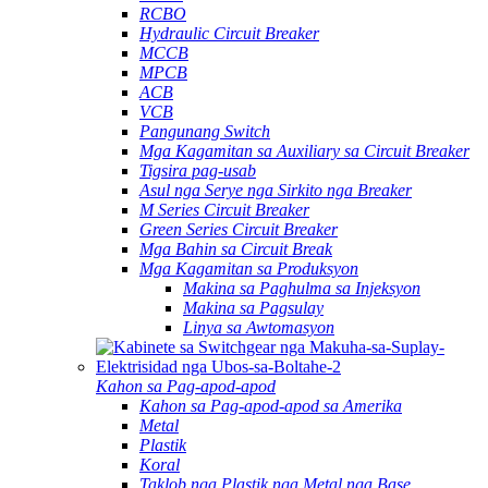
RCBO
Hydraulic Circuit Breaker
MCCB
MPCB
ACB
VCB
Pangunang Switch
Mga Kagamitan sa Auxiliary sa Circuit Breaker
Tigsira pag-usab
Asul nga Serye nga Sirkito nga Breaker
M Series Circuit Breaker
Green Series Circuit Breaker
Mga Bahin sa Circuit Break
Mga Kagamitan sa Produksyon
Makina sa Paghulma sa Injeksyon
Makina sa Pagsulay
Linya sa Awtomasyon
Kahon sa Pag-apod-apod
Kahon sa Pag-apod-apod sa Amerika
Metal
Plastik
Koral
Taklob nga Plastik nga Metal nga Base