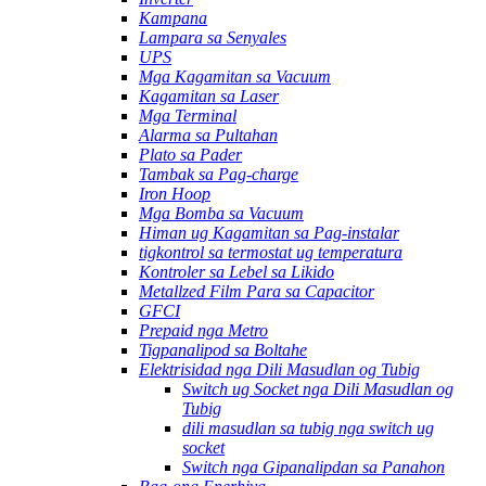
Kampana
Lampara sa Senyales
UPS
Mga Kagamitan sa Vacuum
Kagamitan sa Laser
Mga Terminal
Alarma sa Pultahan
Plato sa Pader
Tambak sa Pag-charge
Iron Hoop
Mga Bomba sa Vacuum
Himan ug Kagamitan sa Pag-instalar
tigkontrol sa termostat ug temperatura
Kontroler sa Lebel sa Likido
Metallzed Film Para sa Capacitor
GFCI
Prepaid nga Metro
Tigpanalipod sa Boltahe
Elektrisidad nga Dili Masudlan og Tubig
Switch ug Socket nga Dili Masudlan og
Tubig
dili masudlan sa tubig nga switch ug
socket
Switch nga Gipanalipdan sa Panahon