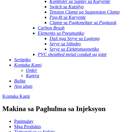
Kontroler sa Suplay sa Kuryente
Switch sa Kutsilyo
Tension Clamp ug Suspension Clamp
Pag-fit sa Kuryente
Clamp sa Pagkonektar sa Pagtusok
Carbon Brush
Elemento sa Pneumatiko
Dali nga Serye sa Lugtong
Serye sa Silindro
Serye sa Elektromagnetiko
PVC sheathed metal conduit ug joint
Sertipiko
Kontaka Kami
Order
Karera
Balita
Ang uban
Kontaka Kami
Makina sa Paghulma sa Injeksyon
Panimalay
Mga Produkto
Tigbungkag sa Sirkito