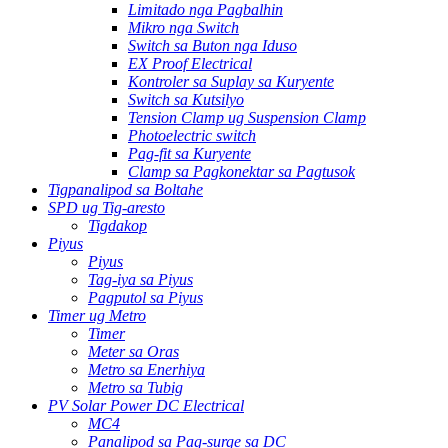
Limitado nga Pagbalhin
Mikro nga Switch
Switch sa Buton nga Iduso
EX Proof Electrical
Kontroler sa Suplay sa Kuryente
Switch sa Kutsilyo
Tension Clamp ug Suspension Clamp
Photoelectric switch
Pag-fit sa Kuryente
Clamp sa Pagkonektar sa Pagtusok
Tigpanalipod sa Boltahe
SPD ug Tig-aresto
Tigdakop
Piyus
Piyus
Tag-iya sa Piyus
Pagputol sa Piyus
Timer ug Metro
Timer
Meter sa Oras
Metro sa Enerhiya
Metro sa Tubig
PV Solar Power DC Electrical
MC4
Panalipod sa Pag-surge sa DC