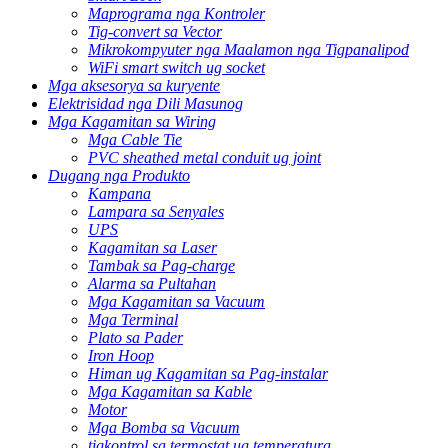
Maprograma nga Kontroler
Tig-convert sa Vector
Mikrokompyuter nga Maalamon nga Tigpanalipod
WiFi smart switch ug socket
Mga aksesorya sa kuryente
Elektrisidad nga Dili Masunog
Mga Kagamitan sa Wiring
Mga Cable Tie
PVC sheathed metal conduit ug joint
Dugang nga Produkto
Kampana
Lampara sa Senyales
UPS
Kagamitan sa Laser
Tambak sa Pag-charge
Alarma sa Pultahan
Mga Kagamitan sa Vacuum
Mga Terminal
Plato sa Pader
Iron Hoop
Himan ug Kagamitan sa Pag-instalar
Mga Kagamitan sa Kable
Motor
Mga Bomba sa Vacuum
tigkontrol sa termostat ug temperatura