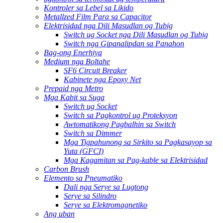
Kontroler sa Lebel sa Likido
Metallzed Film Para sa Capacitor
Elektrisidad nga Dili Masudlan og Tubig
Switch ug Socket nga Dili Masudlan og Tubig
Switch nga Gipanalipdan sa Panahon
Bag-ong Enerhiya
Medium nga Boltahe
SF6 Circuit Breaker
Kabinete nga Epoxy Net
Prepaid nga Metro
Mga Kabit sa Suga
Switch ug Socket
Switch sa Pagkontrol ug Proteksyon
Awtomatikong Pagbalhin sa Switch
Switch sa Dimmer
Mga Tigpahunong sa Sirkito sa Pagkasayop sa
Yuta (GFCI)
Mga Kagamitan sa Pag-kable sa Elektrisidad
Carbon Brush
Elemento sa Pneumatiko
Dali nga Serye sa Lugtong
Serye sa Silindro
Serye sa Elektromagnetiko
Ang uban