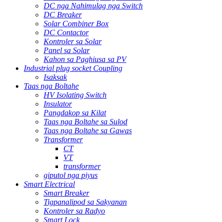
DC nga Nahimulag nga Switch
DC Breaker
Solar Combiner Box
DC Contactor
Kontroler sa Solar
Panel sa Solar
Kahon sa Paghiusa sa PV
Industrial plug socket Coupling
Isaksak
Taas nga Boltahe
HV Isolating Switch
Insulator
Pangdakop sa Kilat
Taas nga Boltahe sa Sulod
Taas nga Boltahe sa Gawas
Transformer
CT
VT
transformer
giputol nga piyus
Smart Electrical
Smart Breaker
Tigpanalipod sa Sakyanan
Kontroler sa Radyo
Smart Lock