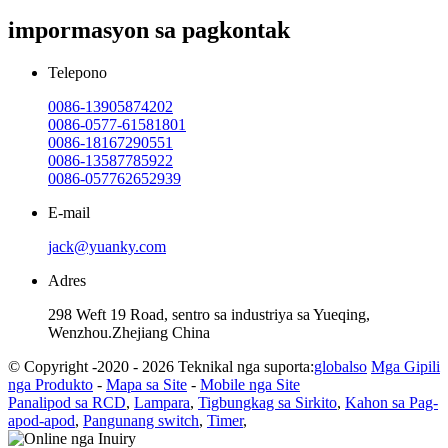
impormasyon sa pagkontak
Telepono
0086-13905874202
0086-0577-61581801
0086-18167290551
0086-13587785922
0086-057762652939
E-mail
jack@yuanky.com
Adres
298 Weft 19 Road, sentro sa industriya sa Yueqing,
Wenzhou.Zhejiang China
© Copyright -2020 - 2026 Teknikal nga suporta:
globalso
Mga Gipili
nga Produkto
-
Mapa sa Site
-
Mobile nga Site
Panalipod sa RCD
,
Lampara
,
Tigbungkag sa Sirkito
,
Kahon sa Pag-
apod-apod
,
Pangunang switch
,
Timer
,