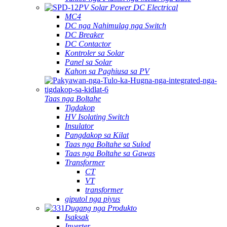
PV Solar Power DC Electrical
MC4
DC nga Nahimulag nga Switch
DC Breaker
DC Contactor
Kontroler sa Solar
Panel sa Solar
Kahon sa Paghiusa sa PV
Taas nga Boltahe
Tigdakop
HV Isolating Switch
Insulator
Pangdakop sa Kilat
Taas nga Boltahe sa Sulod
Taas nga Boltahe sa Gawas
Transformer
CT
VT
transformer
giputol nga piyus
Dugang nga Produkto
Isaksak
Inverter