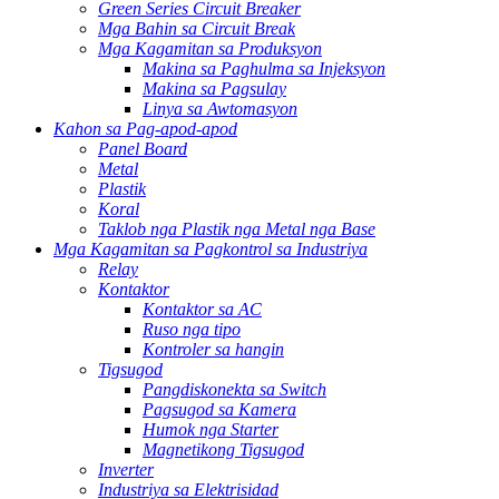
Green Series Circuit Breaker
Mga Bahin sa Circuit Break
Mga Kagamitan sa Produksyon
Makina sa Paghulma sa Injeksyon
Makina sa Pagsulay
Linya sa Awtomasyon
Kahon sa Pag-apod-apod
Panel Board
Metal
Plastik
Koral
Taklob nga Plastik nga Metal nga Base
Mga Kagamitan sa Pagkontrol sa Industriya
Relay
Kontaktor
Kontaktor sa AC
Ruso nga tipo
Kontroler sa hangin
Tigsugod
Pangdiskonekta sa Switch
Pagsugod sa Kamera
Humok nga Starter
Magnetikong Tigsugod
Inverter
Industriya sa Elektrisidad