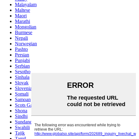
Malayalam
Maltese
Maori
Marathi
Mongolian
Burmese
Nepali
Norwegian
Pashto
Persian
Punjabi
Serbian
Sesotho
Sinhala
Slovak
Slovenian
Somali
Samoan
Scots Gaelic
Shona
Sindhi
Sundanese
Swahili
Tajik
Tamil