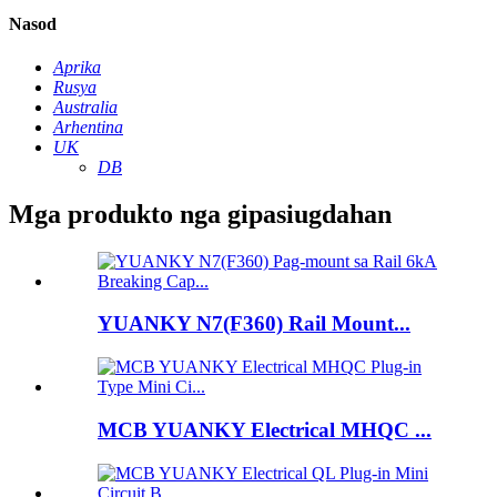
Nasod
Aprika
Rusya
Australia
Arhentina
UK
DB
Mga produkto nga gipasiugdahan
YUANKY N7(F360) Rail Mount...
MCB YUANKY Electrical MHQC ...