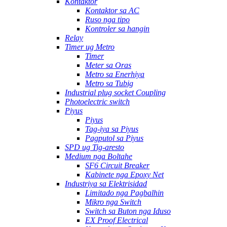
Kontaktor
Kontaktor sa AC
Ruso nga tipo
Kontroler sa hangin
Relay
Timer ug Metro
Timer
Meter sa Oras
Metro sa Enerhiya
Metro sa Tubig
Industrial plug socket Coupling
Photoelectric switch
Piyus
Piyus
Tag-iya sa Piyus
Pagputol sa Piyus
SPD ug Tig-aresto
Medium nga Boltahe
SF6 Circuit Breaker
Kabinete nga Epoxy Net
Industriya sa Elektrisidad
Limitado nga Pagbalhin
Mikro nga Switch
Switch sa Buton nga Iduso
EX Proof Electrical