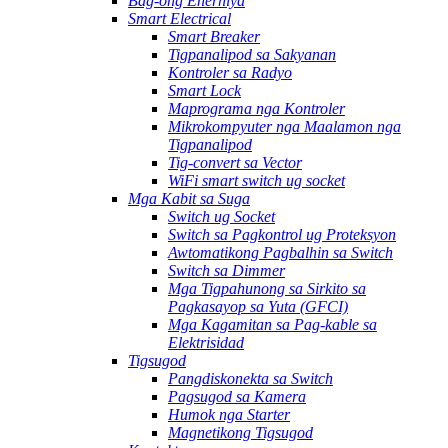
Bag-ong Enerhiya
Smart Electrical
Smart Breaker
Tigpanalipod sa Sakyanan
Kontroler sa Radyo
Smart Lock
Maprograma nga Kontroler
Mikrokompyuter nga Maalamon nga
Tigpanalipod
Tig-convert sa Vector
WiFi smart switch ug socket
Mga Kabit sa Suga
Switch ug Socket
Switch sa Pagkontrol ug Proteksyon
Awtomatikong Pagbalhin sa Switch
Switch sa Dimmer
Mga Tigpahunong sa Sirkito sa
Pagkasayop sa Yuta (GFCI)
Mga Kagamitan sa Pag-kable sa
Elektrisidad
Tigsugod
Pangdiskonekta sa Switch
Pagsugod sa Kamera
Humok nga Starter
Magnetikong Tigsugod