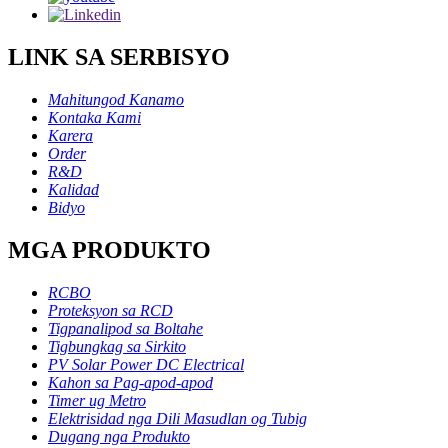
LINK SA SERBISYO
Mahitungod Kanamo
Kontaka Kami
Karera
Order
R&D
Kalidad
Bidyo
MGA PRODUKTO
RCBO
Proteksyon sa RCD
Tigpanalipod sa Boltahe
Tigbungkag sa Sirkito
PV Solar Power DC Electrical
Kahon sa Pag-apod-apod
Timer ug Metro
Elektrisidad nga Dili Masudlan og Tubig
Dugang nga Produkto