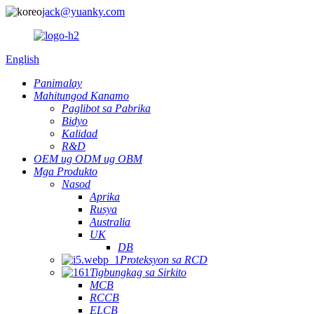
jack@yuanky.com
English
Panimalay
Mahitungod Kanamo
Paglibot sa Pabrika
Bidyo
Kalidad
R&D
OEM ug ODM ug OBM
Mga Produkto
Nasod
Aprika
Rusya
Australia
UK
DB
Proteksyon sa RCD
Tigbungkag sa Sirkito
MCB
RCCB
ELCB