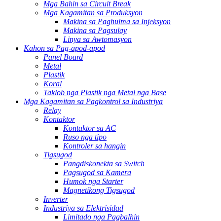
Mga Bahin sa Circuit Break
Mga Kagamitan sa Produksyon
Makina sa Paghulma sa Injeksyon
Makina sa Pagsulay
Linya sa Awtomasyon
Kahon sa Pag-apod-apod
Panel Board
Metal
Plastik
Koral
Taklob nga Plastik nga Metal nga Base
Mga Kagamitan sa Pagkontrol sa Industriya
Relay
Kontaktor
Kontaktor sa AC
Ruso nga tipo
Kontroler sa hangin
Tigsugod
Pangdiskonekta sa Switch
Pagsugod sa Kamera
Humok nga Starter
Magnetikong Tigsugod
Inverter
Industriya sa Elektrisidad
Limitado nga Pagbalhin