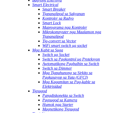
Bag-ong Enerhiya
Smart Electrical
Smart Breaker
Tigpanalipod sa Sakyanan
Kontroler sa Radyo
Smart Lock
Maprograma nga Kontroler
Mikrokompyuter nga Maalamon nga
Tigpanalipod
Tig-convert sa Vector
WiFi smart switch ug socket
Mga Kabit sa Suga
Switch ug Socket
Switch sa Pagkontrol ug Proteksyon
Awtomatikong Pagbalhin sa Switch
Switch sa Dimmer
Mga Tigpahunong sa Sirkito sa
Pagkasayop sa Yuta (GFCI)
Mga Kagamitan sa Pag-kable sa
Elektrisidad
Tigsugod
Pangdiskonekta sa Switch
Pagsugod sa Kamera
Humok nga Starter
Magnetikong Tigsugod