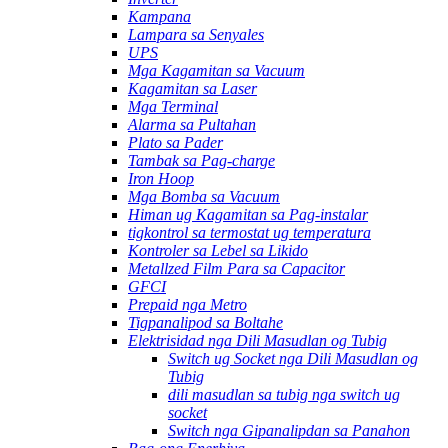
Kampana
Lampara sa Senyales
UPS
Mga Kagamitan sa Vacuum
Kagamitan sa Laser
Mga Terminal
Alarma sa Pultahan
Plato sa Pader
Tambak sa Pag-charge
Iron Hoop
Mga Bomba sa Vacuum
Himan ug Kagamitan sa Pag-instalar
tigkontrol sa termostat ug temperatura
Kontroler sa Lebel sa Likido
Metallzed Film Para sa Capacitor
GFCI
Prepaid nga Metro
Tigpanalipod sa Boltahe
Elektrisidad nga Dili Masudlan og Tubig
Switch ug Socket nga Dili Masudlan og
Tubig
dili masudlan sa tubig nga switch ug
socket
Switch nga Gipanalipdan sa Panahon