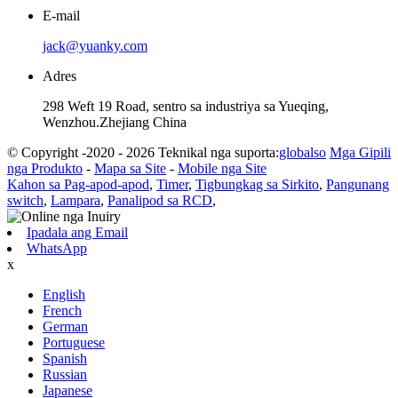
E-mail
jack@yuanky.com
Adres
298 Weft 19 Road, sentro sa industriya sa Yueqing,
Wenzhou.Zhejiang China
© Copyright -2020 - 2026 Teknikal nga suporta:
globalso
Mga Gipili
nga Produkto
-
Mapa sa Site
-
Mobile nga Site
Kahon sa Pag-apod-apod
,
Timer
,
Tigbungkag sa Sirkito
,
Pangunang
switch
,
Lampara
,
Panalipod sa RCD
,
Ipadala ang Email
WhatsApp
x
English
French
German
Portuguese
Spanish
Russian
Japanese