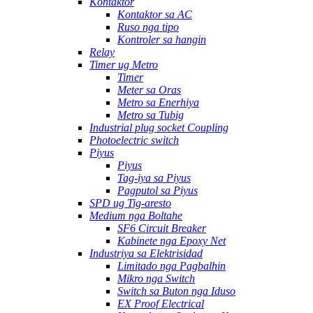
Kontaktor
Kontaktor sa AC
Ruso nga tipo
Kontroler sa hangin
Relay
Timer ug Metro
Timer
Meter sa Oras
Metro sa Enerhiya
Metro sa Tubig
Industrial plug socket Coupling
Photoelectric switch
Piyus
Piyus
Tag-iya sa Piyus
Pagputol sa Piyus
SPD ug Tig-aresto
Medium nga Boltahe
SF6 Circuit Breaker
Kabinete nga Epoxy Net
Industriya sa Elektrisidad
Limitado nga Pagbalhin
Mikro nga Switch
Switch sa Buton nga Iduso
EX Proof Electrical