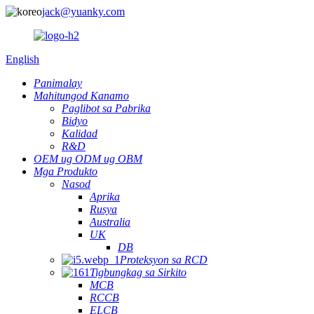
jack@yuanky.com
English
Panimalay
Mahitungod Kanamo
Paglibot sa Pabrika
Bidyo
Kalidad
R&D
OEM ug ODM ug OBM
Mga Produkto
Nasod
Aprika
Rusya
Australia
UK
DB
Proteksyon sa RCD
Tigbungkag sa Sirkito
MCB
RCCB
ELCB