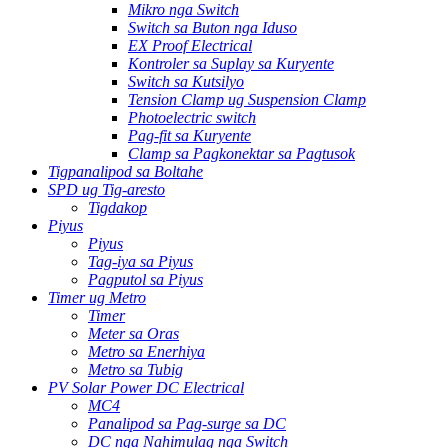
Mikro nga Switch
Switch sa Buton nga Iduso
EX Proof Electrical
Kontroler sa Suplay sa Kuryente
Switch sa Kutsilyo
Tension Clamp ug Suspension Clamp
Photoelectric switch
Pag-fit sa Kuryente
Clamp sa Pagkonektar sa Pagtusok
Tigpanalipod sa Boltahe
SPD ug Tig-aresto
Tigdakop
Piyus
Piyus
Tag-iya sa Piyus
Pagputol sa Piyus
Timer ug Metro
Timer
Meter sa Oras
Metro sa Enerhiya
Metro sa Tubig
PV Solar Power DC Electrical
MC4
Panalipod sa Pag-surge sa DC
DC nga Nahimulag nga Switch