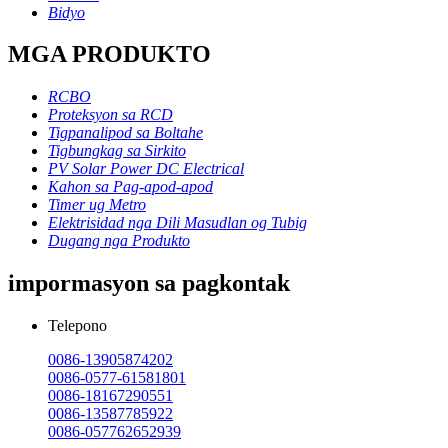
Bidyo
MGA PRODUKTO
RCBO
Proteksyon sa RCD
Tigpanalipod sa Boltahe
Tigbungkag sa Sirkito
PV Solar Power DC Electrical
Kahon sa Pag-apod-apod
Timer ug Metro
Elektrisidad nga Dili Masudlan og Tubig
Dugang nga Produkto
impormasyon sa pagkontak
Telepono
0086-13905874202
0086-0577-61581801
0086-18167290551
0086-13587785922
0086-057762652939