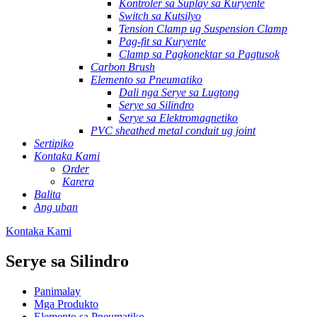
Kontroler sa Suplay sa Kuryente
Switch sa Kutsilyo
Tension Clamp ug Suspension Clamp
Pag-fit sa Kuryente
Clamp sa Pagkonektar sa Pagtusok
Carbon Brush
Elemento sa Pneumatiko
Dali nga Serye sa Lugtong
Serye sa Silindro
Serye sa Elektromagnetiko
PVC sheathed metal conduit ug joint
Sertipiko
Kontaka Kami
Order
Karera
Balita
Ang uban
Kontaka Kami
Serye sa Silindro
Panimalay
Mga Produkto
Elemento sa Pneumatiko