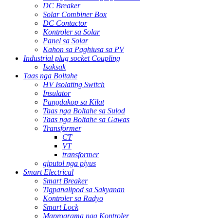
DC Breaker
Solar Combiner Box
DC Contactor
Kontroler sa Solar
Panel sa Solar
Kahon sa Paghiusa sa PV
Industrial plug socket Coupling
Isaksak
Taas nga Boltahe
HV Isolating Switch
Insulator
Pangdakop sa Kilat
Taas nga Boltahe sa Sulod
Taas nga Boltahe sa Gawas
Transformer
CT
VT
transformer
giputol nga piyus
Smart Electrical
Smart Breaker
Tigpanalipod sa Sakyanan
Kontroler sa Radyo
Smart Lock
Maprograma nga Kontroler