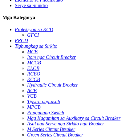
Serye sa Silindro
Mga Kategorya
Proteksyon sa RCD
GFCI
PRCD
Tigbungkag sa Sirkito
MCB
Itom nga Circuit Breaker
MCCB
ELCB
RCBO
RCCB
Hydraulic Circuit Breaker
ACB
VCB
Tigsira pag-usab
MPCB
Pangunang Switch
Mga Kagamitan sa Auxiliary sa Circuit Breaker
Asul nga Serye nga Sirkito nga Breaker
M Series Circuit Breaker
Green Series Circuit Breaker