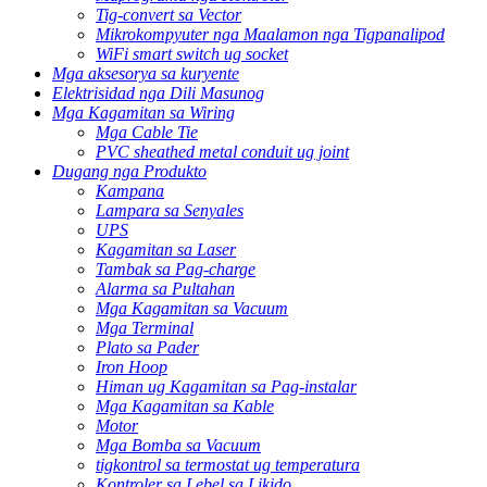
Tig-convert sa Vector
Mikrokompyuter nga Maalamon nga Tigpanalipod
WiFi smart switch ug socket
Mga aksesorya sa kuryente
Elektrisidad nga Dili Masunog
Mga Kagamitan sa Wiring
Mga Cable Tie
PVC sheathed metal conduit ug joint
Dugang nga Produkto
Kampana
Lampara sa Senyales
UPS
Kagamitan sa Laser
Tambak sa Pag-charge
Alarma sa Pultahan
Mga Kagamitan sa Vacuum
Mga Terminal
Plato sa Pader
Iron Hoop
Himan ug Kagamitan sa Pag-instalar
Mga Kagamitan sa Kable
Motor
Mga Bomba sa Vacuum
tigkontrol sa termostat ug temperatura
Kontroler sa Lebel sa Likido