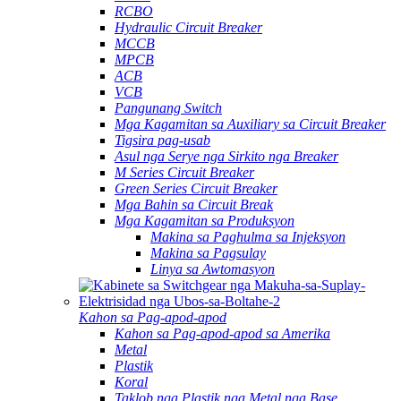
RCBO
Hydraulic Circuit Breaker
MCCB
MPCB
ACB
VCB
Pangunang Switch
Mga Kagamitan sa Auxiliary sa Circuit Breaker
Tigsira pag-usab
Asul nga Serye nga Sirkito nga Breaker
M Series Circuit Breaker
Green Series Circuit Breaker
Mga Bahin sa Circuit Break
Mga Kagamitan sa Produksyon
Makina sa Paghulma sa Injeksyon
Makina sa Pagsulay
Linya sa Awtomasyon
Kahon sa Pag-apod-apod
Kahon sa Pag-apod-apod sa Amerika
Metal
Plastik
Koral
Taklob nga Plastik nga Metal nga Base