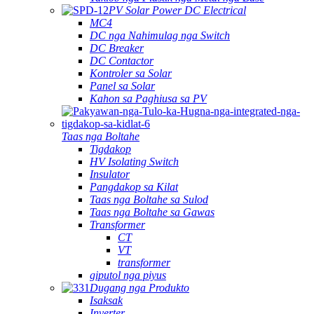
PV Solar Power DC Electrical
MC4
DC nga Nahimulag nga Switch
DC Breaker
DC Contactor
Kontroler sa Solar
Panel sa Solar
Kahon sa Paghiusa sa PV
Taas nga Boltahe
Tigdakop
HV Isolating Switch
Insulator
Pangdakop sa Kilat
Taas nga Boltahe sa Sulod
Taas nga Boltahe sa Gawas
Transformer
CT
VT
transformer
giputol nga piyus
Dugang nga Produkto
Isaksak
Inverter