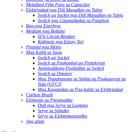
Metallzed Film Para sa Capacitor
Elektrisidad nga Dili Masudlan og Tubig
Switch ug Socket nga Dili Masudlan og Tubig
Switch nga Gipanalipdan sa Panahon
Bag-ong Enerhiya
Medium nga Boltahe
SF6 Circuit Breaker
Kabinete nga Epoxy Net
Prepaid nga Metro
Mga Kabit sa Suga
Switch ug Socket
Switch sa Pagkontrol ug Proteksyon
Awtomatikong Pagbalhin sa Switch
Switch sa Dimmer
Mga Tigpahunong sa Sirkito sa Pagkasayop sa
Yuta (GFCI)
Mga Kagamitan sa Pag-kable sa Elektrisidad
Carbon Brush
Elemento sa Pneumatiko
Dali nga Serye sa Lugtong
Serye sa Silindro
Serye sa Elektromagnetiko
Ang uban