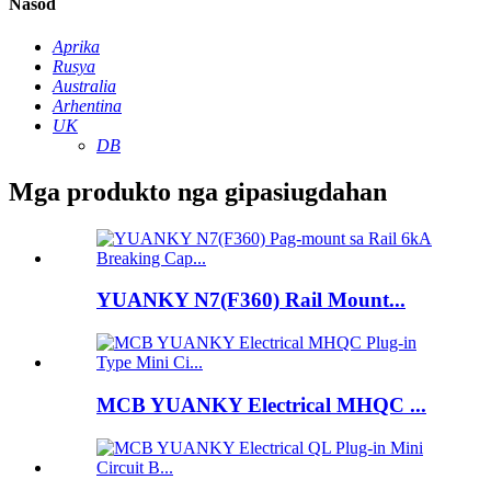
Nasod
Aprika
Rusya
Australia
Arhentina
UK
DB
Mga produkto nga gipasiugdahan
YUANKY N7(F360) Rail Mount...
MCB YUANKY Electrical MHQC ...