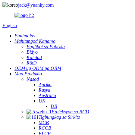
jack@yuanky.com
English
Panimalay
Mahitungod Kanamo
Paglibot sa Pabrika
Bidyo
Kalidad
R&D
OEM ug ODM ug OBM
Mga Produkto
Nasod
Aprika
Rusya
Australia
UK
DB
Proteksyon sa RCD
Tigbungkag sa Sirkito
MCB
RCCB
ELCB