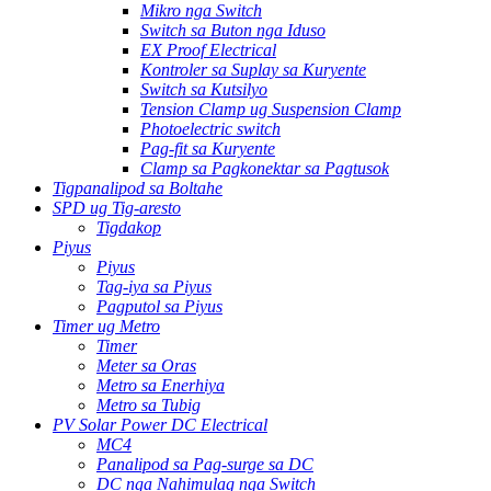
Mikro nga Switch
Switch sa Buton nga Iduso
EX Proof Electrical
Kontroler sa Suplay sa Kuryente
Switch sa Kutsilyo
Tension Clamp ug Suspension Clamp
Photoelectric switch
Pag-fit sa Kuryente
Clamp sa Pagkonektar sa Pagtusok
Tigpanalipod sa Boltahe
SPD ug Tig-aresto
Tigdakop
Piyus
Piyus
Tag-iya sa Piyus
Pagputol sa Piyus
Timer ug Metro
Timer
Meter sa Oras
Metro sa Enerhiya
Metro sa Tubig
PV Solar Power DC Electrical
MC4
Panalipod sa Pag-surge sa DC
DC nga Nahimulag nga Switch