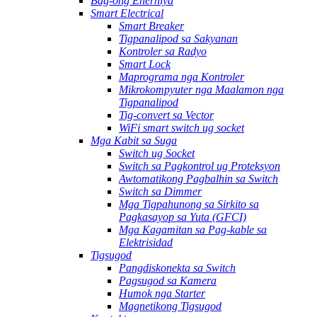
Bag-ong Enerhiya
Smart Electrical
Smart Breaker
Tigpanalipod sa Sakyanan
Kontroler sa Radyo
Smart Lock
Maprograma nga Kontroler
Mikrokompyuter nga Maalamon nga
Tigpanalipod
Tig-convert sa Vector
WiFi smart switch ug socket
Mga Kabit sa Suga
Switch ug Socket
Switch sa Pagkontrol ug Proteksyon
Awtomatikong Pagbalhin sa Switch
Switch sa Dimmer
Mga Tigpahunong sa Sirkito sa
Pagkasayop sa Yuta (GFCI)
Mga Kagamitan sa Pag-kable sa
Elektrisidad
Tigsugod
Pangdiskonekta sa Switch
Pagsugod sa Kamera
Humok nga Starter
Magnetikong Tigsugod