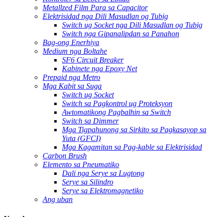
Metallzed Film Para sa Capacitor
Elektrisidad nga Dili Masudlan og Tubig
Switch ug Socket nga Dili Masudlan og Tubig
Switch nga Gipanalipdan sa Panahon
Bag-ong Enerhiya
Medium nga Boltahe
SF6 Circuit Breaker
Kabinete nga Epoxy Net
Prepaid nga Metro
Mga Kabit sa Suga
Switch ug Socket
Switch sa Pagkontrol ug Proteksyon
Awtomatikong Pagbalhin sa Switch
Switch sa Dimmer
Mga Tigpahunong sa Sirkito sa Pagkasayop sa
Yuta (GFCI)
Mga Kagamitan sa Pag-kable sa Elektrisidad
Carbon Brush
Elemento sa Pneumatiko
Dali nga Serye sa Lugtong
Serye sa Silindro
Serye sa Elektromagnetiko
Ang uban