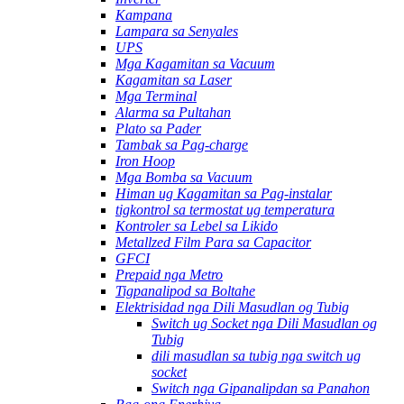
Kampana
Lampara sa Senyales
UPS
Mga Kagamitan sa Vacuum
Kagamitan sa Laser
Mga Terminal
Alarma sa Pultahan
Plato sa Pader
Tambak sa Pag-charge
Iron Hoop
Mga Bomba sa Vacuum
Himan ug Kagamitan sa Pag-instalar
tigkontrol sa termostat ug temperatura
Kontroler sa Lebel sa Likido
Metallzed Film Para sa Capacitor
GFCI
Prepaid nga Metro
Tigpanalipod sa Boltahe
Elektrisidad nga Dili Masudlan og Tubig
Switch ug Socket nga Dili Masudlan og
Tubig
dili masudlan sa tubig nga switch ug
socket
Switch nga Gipanalipdan sa Panahon