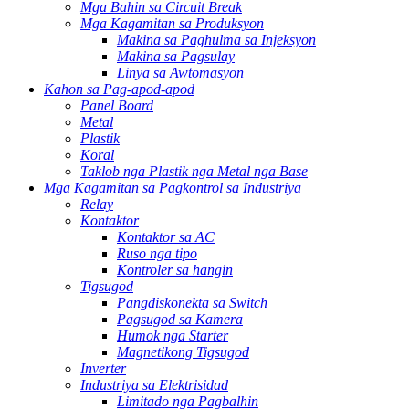
Mga Bahin sa Circuit Break
Mga Kagamitan sa Produksyon
Makina sa Paghulma sa Injeksyon
Makina sa Pagsulay
Linya sa Awtomasyon
Kahon sa Pag-apod-apod
Panel Board
Metal
Plastik
Koral
Taklob nga Plastik nga Metal nga Base
Mga Kagamitan sa Pagkontrol sa Industriya
Relay
Kontaktor
Kontaktor sa AC
Ruso nga tipo
Kontroler sa hangin
Tigsugod
Pangdiskonekta sa Switch
Pagsugod sa Kamera
Humok nga Starter
Magnetikong Tigsugod
Inverter
Industriya sa Elektrisidad
Limitado nga Pagbalhin