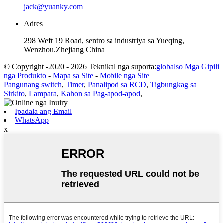
jack@yuanky.com
Adres
298 Weft 19 Road, sentro sa industriya sa Yueqing,
Wenzhou.Zhejiang China
© Copyright -2020 - 2026 Teknikal nga suporta:
globalso
Mga Gipili
nga Produkto
-
Mapa sa Site
-
Mobile nga Site
Pangunang switch
,
Timer
,
Panalipod sa RCD
,
Tigbungkag sa
Sirkito
,
Lampara
,
Kahon sa Pag-apod-apod
,
Ipadala ang Email
WhatsApp
x