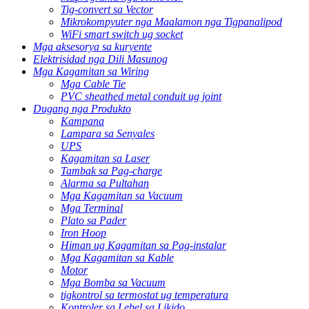
Tig-convert sa Vector
Mikrokompyuter nga Maalamon nga Tigpanalipod
WiFi smart switch ug socket
Mga aksesorya sa kuryente
Elektrisidad nga Dili Masunog
Mga Kagamitan sa Wiring
Mga Cable Tie
PVC sheathed metal conduit ug joint
Dugang nga Produkto
Kampana
Lampara sa Senyales
UPS
Kagamitan sa Laser
Tambak sa Pag-charge
Alarma sa Pultahan
Mga Kagamitan sa Vacuum
Mga Terminal
Plato sa Pader
Iron Hoop
Himan ug Kagamitan sa Pag-instalar
Mga Kagamitan sa Kable
Motor
Mga Bomba sa Vacuum
tigkontrol sa termostat ug temperatura
Kontroler sa Lebel sa Likido