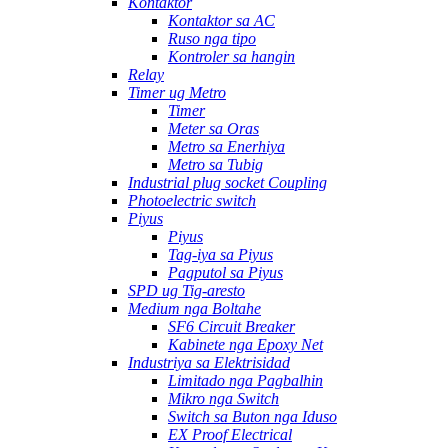
Kontaktor
Kontaktor sa AC
Ruso nga tipo
Kontroler sa hangin
Relay
Timer ug Metro
Timer
Meter sa Oras
Metro sa Enerhiya
Metro sa Tubig
Industrial plug socket Coupling
Photoelectric switch
Piyus
Piyus
Tag-iya sa Piyus
Pagputol sa Piyus
SPD ug Tig-aresto
Medium nga Boltahe
SF6 Circuit Breaker
Kabinete nga Epoxy Net
Industriya sa Elektrisidad
Limitado nga Pagbalhin
Mikro nga Switch
Switch sa Buton nga Iduso
EX Proof Electrical