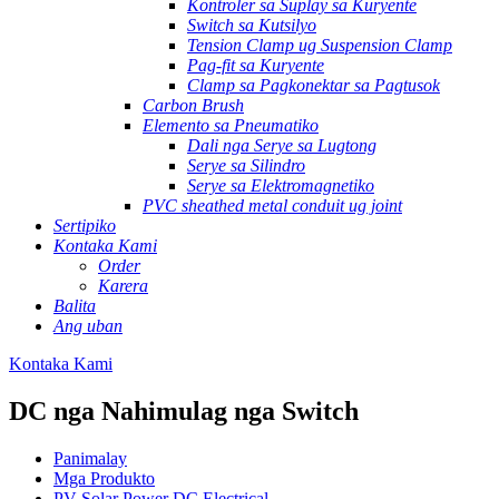
Kontroler sa Suplay sa Kuryente
Switch sa Kutsilyo
Tension Clamp ug Suspension Clamp
Pag-fit sa Kuryente
Clamp sa Pagkonektar sa Pagtusok
Carbon Brush
Elemento sa Pneumatiko
Dali nga Serye sa Lugtong
Serye sa Silindro
Serye sa Elektromagnetiko
PVC sheathed metal conduit ug joint
Sertipiko
Kontaka Kami
Order
Karera
Balita
Ang uban
Kontaka Kami
DC nga Nahimulag nga Switch
Panimalay
Mga Produkto
PV Solar Power DC Electrical