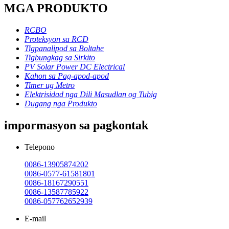
MGA PRODUKTO
RCBO
Proteksyon sa RCD
Tigpanalipod sa Boltahe
Tigbungkag sa Sirkito
PV Solar Power DC Electrical
Kahon sa Pag-apod-apod
Timer ug Metro
Elektrisidad nga Dili Masudlan og Tubig
Dugang nga Produkto
impormasyon sa pagkontak
Telepono
0086-13905874202
0086-0577-61581801
0086-18167290551
0086-13587785922
0086-057762652939
E-mail