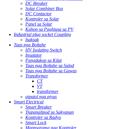
DC Breaker
Solar Combiner Box
DC Contactor
Kontroler sa Solar
Panel sa Solar
Kahon sa Paghiusa sa PV
Industrial plug socket Coupling
Isaksak
Taas nga Boltahe
HV Isolating Switch
Insulator
Pangdakop sa Kilat
Taas nga Boltahe sa Sulod
Taas nga Boltahe sa Gawas
Transformer
CT
VT
transformer
giputol nga piyus
Smart Electrical
Smart Breaker
Tigpanalipod sa Sakyanan
Kontroler sa Radyo
Smart Lock
Maprograma nga Kontroler