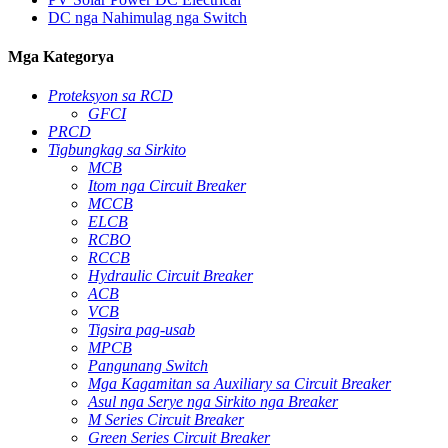
DC nga Nahimulag nga Switch
Mga Kategorya
Proteksyon sa RCD
GFCI
PRCD
Tigbungkag sa Sirkito
MCB
Itom nga Circuit Breaker
MCCB
ELCB
RCBO
RCCB
Hydraulic Circuit Breaker
ACB
VCB
Tigsira pag-usab
MPCB
Pangunang Switch
Mga Kagamitan sa Auxiliary sa Circuit Breaker
Asul nga Serye nga Sirkito nga Breaker
M Series Circuit Breaker
Green Series Circuit Breaker