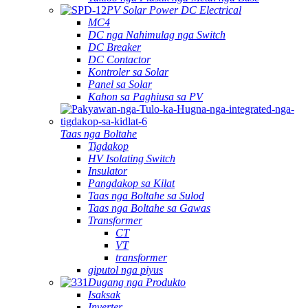
PV Solar Power DC Electrical
MC4
DC nga Nahimulag nga Switch
DC Breaker
DC Contactor
Kontroler sa Solar
Panel sa Solar
Kahon sa Paghiusa sa PV
Taas nga Boltahe
Tigdakop
HV Isolating Switch
Insulator
Pangdakop sa Kilat
Taas nga Boltahe sa Sulod
Taas nga Boltahe sa Gawas
Transformer
CT
VT
transformer
giputol nga piyus
Dugang nga Produkto
Isaksak
Inverter