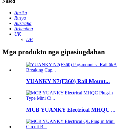
Nasod
Aprika
Rusya
Australia
Arhentina
UK
DB
Mga produkto nga gipasiugdahan
YUANKY N7(F360) Rail Mount...
MCB YUANKY Electrical MHQC ...