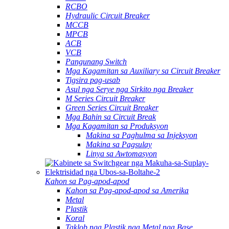
RCBO
Hydraulic Circuit Breaker
MCCB
MPCB
ACB
VCB
Pangunang Switch
Mga Kagamitan sa Auxiliary sa Circuit Breaker
Tigsira pag-usab
Asul nga Serye nga Sirkito nga Breaker
M Series Circuit Breaker
Green Series Circuit Breaker
Mga Bahin sa Circuit Break
Mga Kagamitan sa Produksyon
Makina sa Paghulma sa Injeksyon
Makina sa Pagsulay
Linya sa Awtomasyon
Kahon sa Pag-apod-apod
Kahon sa Pag-apod-apod sa Amerika
Metal
Plastik
Koral
Taklob nga Plastik nga Metal nga Base