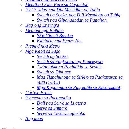
Metallzed Film Para sa Capacitor
Elektrisidad nga Dili Masudlan og Tubig
Switch ug Socket nga Dili Masudlan og Tubig
Switch nga Gipanalipdan sa Panahon
Bag-ong Enerhiya
Medium nga Boltahe
SF6 Circuit Breaker
Kabinete nga Epoxy Net
Prepaid nga Metro
Mga Kabit sa Suga
Switch ug Socket
Switch sa Pagkontrol ug Proteksyon
Awtomatikong Pagbalhin sa Switch
Switch sa Dimmer
Mga Tigpahunong sa Sirkito sa Pagkasayop sa
Yuta (GFCI)
Mga Kagamitan sa Pag-kable sa Elektrisidad
Carbon Brush
Elemento sa Pneumatiko
Dali nga Serye sa Lugtong
Serye sa Silindro
Serye sa Elektromagnetiko
Ang uban