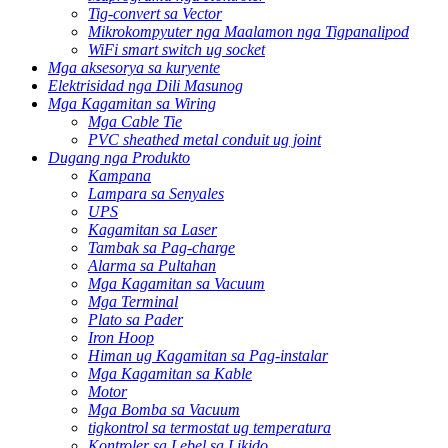
Tig-convert sa Vector
Mikrokompyuter nga Maalamon nga Tigpanalipod
WiFi smart switch ug socket
Mga aksesorya sa kuryente
Elektrisidad nga Dili Masunog
Mga Kagamitan sa Wiring
Mga Cable Tie
PVC sheathed metal conduit ug joint
Dugang nga Produkto
Kampana
Lampara sa Senyales
UPS
Kagamitan sa Laser
Tambak sa Pag-charge
Alarma sa Pultahan
Mga Kagamitan sa Vacuum
Mga Terminal
Plato sa Pader
Iron Hoop
Himan ug Kagamitan sa Pag-instalar
Mga Kagamitan sa Kable
Motor
Mga Bomba sa Vacuum
tigkontrol sa termostat ug temperatura
Kontroler sa Lebel sa Likido