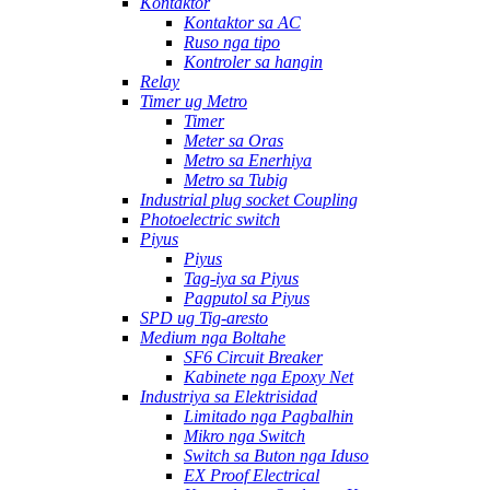
Kontaktor
Kontaktor sa AC
Ruso nga tipo
Kontroler sa hangin
Relay
Timer ug Metro
Timer
Meter sa Oras
Metro sa Enerhiya
Metro sa Tubig
Industrial plug socket Coupling
Photoelectric switch
Piyus
Piyus
Tag-iya sa Piyus
Pagputol sa Piyus
SPD ug Tig-aresto
Medium nga Boltahe
SF6 Circuit Breaker
Kabinete nga Epoxy Net
Industriya sa Elektrisidad
Limitado nga Pagbalhin
Mikro nga Switch
Switch sa Buton nga Iduso
EX Proof Electrical