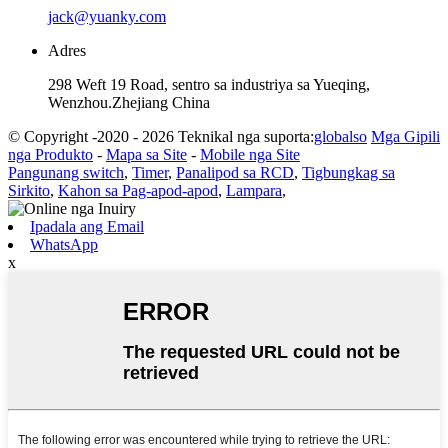
jack@yuanky.com
Adres
298 Weft 19 Road, sentro sa industriya sa Yueqing,
Wenzhou.Zhejiang China
© Copyright -2020 - 2026 Teknikal nga suporta:
globalso
Mga Gipili
nga Produkto
-
Mapa sa Site
-
Mobile nga Site
Pangunang switch
,
Timer
,
Panalipod sa RCD
,
Tigbungkag sa
Sirkito
,
Kahon sa Pag-apod-apod
,
Lampara
,
Ipadala ang Email
WhatsApp
x