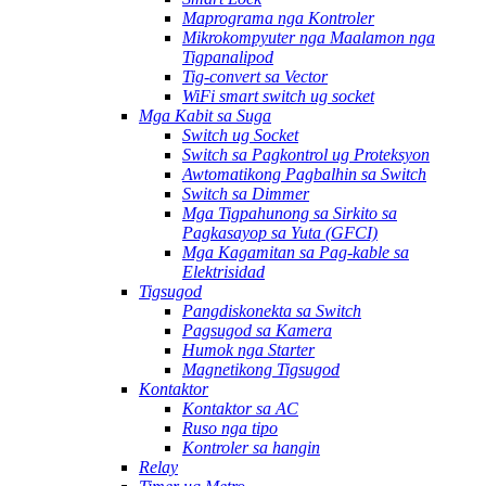
Maprograma nga Kontroler
Mikrokompyuter nga Maalamon nga
Tigpanalipod
Tig-convert sa Vector
WiFi smart switch ug socket
Mga Kabit sa Suga
Switch ug Socket
Switch sa Pagkontrol ug Proteksyon
Awtomatikong Pagbalhin sa Switch
Switch sa Dimmer
Mga Tigpahunong sa Sirkito sa
Pagkasayop sa Yuta (GFCI)
Mga Kagamitan sa Pag-kable sa
Elektrisidad
Tigsugod
Pangdiskonekta sa Switch
Pagsugod sa Kamera
Humok nga Starter
Magnetikong Tigsugod
Kontaktor
Kontaktor sa AC
Ruso nga tipo
Kontroler sa hangin
Relay