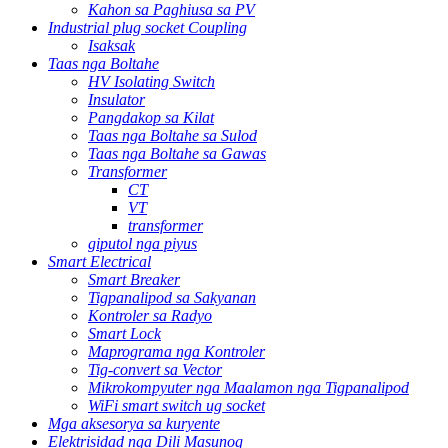
Kahon sa Paghiusa sa PV
Industrial plug socket Coupling
Isaksak
Taas nga Boltahe
HV Isolating Switch
Insulator
Pangdakop sa Kilat
Taas nga Boltahe sa Sulod
Taas nga Boltahe sa Gawas
Transformer
CT
VT
transformer
giputol nga piyus
Smart Electrical
Smart Breaker
Tigpanalipod sa Sakyanan
Kontroler sa Radyo
Smart Lock
Maprograma nga Kontroler
Tig-convert sa Vector
Mikrokompyuter nga Maalamon nga Tigpanalipod
WiFi smart switch ug socket
Mga aksesorya sa kuryente
Elektrisidad nga Dili Masunog