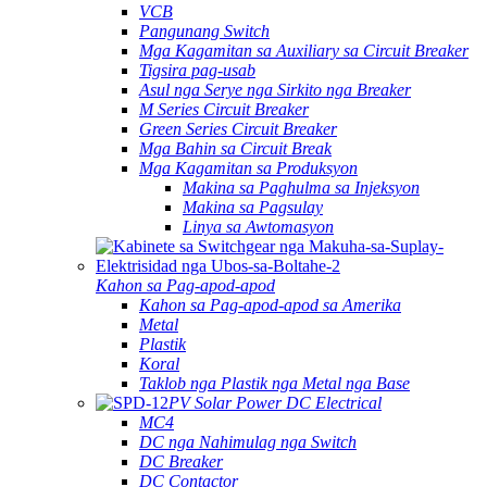
VCB
Pangunang Switch
Mga Kagamitan sa Auxiliary sa Circuit Breaker
Tigsira pag-usab
Asul nga Serye nga Sirkito nga Breaker
M Series Circuit Breaker
Green Series Circuit Breaker
Mga Bahin sa Circuit Break
Mga Kagamitan sa Produksyon
Makina sa Paghulma sa Injeksyon
Makina sa Pagsulay
Linya sa Awtomasyon
Kahon sa Pag-apod-apod
Kahon sa Pag-apod-apod sa Amerika
Metal
Plastik
Koral
Taklob nga Plastik nga Metal nga Base
PV Solar Power DC Electrical
MC4
DC nga Nahimulag nga Switch
DC Breaker
DC Contactor