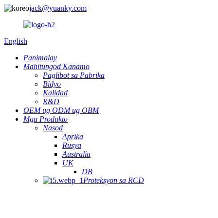
jack@yuanky.com
English
Panimalay
Mahitungod Kanamo
Paglibot sa Pabrika
Bidyo
Kalidad
R&D
OEM ug ODM ug OBM
Mga Produkto
Nasod
Aprika
Rusya
Australia
UK
DB
Proteksyon sa RCD