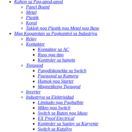
Kahon sa Pag-apod-apod
Panel Board
Metal
Plastik
Koral
Taklob nga Plastik nga Metal nga Base
Mga Kagamitan sa Pagkontrol sa Industriya
Relay
Kontaktor
Kontaktor sa AC
Ruso nga tipo
Kontroler sa hangin
Tigsugod
Pangdiskonekta sa Switch
Pagsugod sa Kamera
Humok nga Starter
Magnetikong Tigsugod
Inverter
Industriya sa Elektrisidad
Limitado nga Pagbalhin
Mikro nga Switch
Switch sa Buton nga Iduso
EX Proof Electrical
Kontroler sa Suplay sa Kuryente
Switch sa Kutsilyo