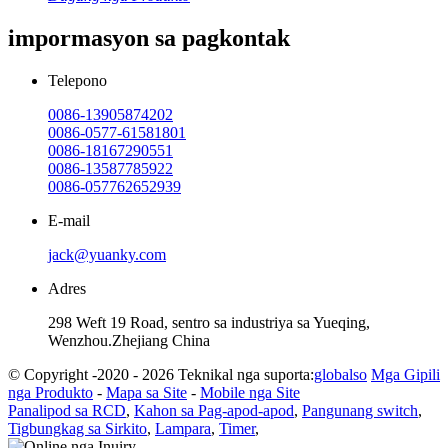
impormasyon sa pagkontak
Telepono
0086-13905874202
0086-0577-61581801
0086-18167290551
0086-13587785922
0086-057762652939
E-mail
jack@yuanky.com
Adres
298 Weft 19 Road, sentro sa industriya sa Yueqing,
Wenzhou.Zhejiang China
© Copyright -2020 - 2026 Teknikal nga suporta:
globalso
Mga Gipili
nga Produkto
-
Mapa sa Site
-
Mobile nga Site
Panalipod sa RCD
,
Kahon sa Pag-apod-apod
,
Pangunang switch
,
Tigbungkag sa Sirkito
,
Lampara
,
Timer
,