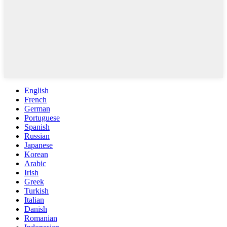
English
French
German
Portuguese
Spanish
Russian
Japanese
Korean
Arabic
Irish
Greek
Turkish
Italian
Danish
Romanian