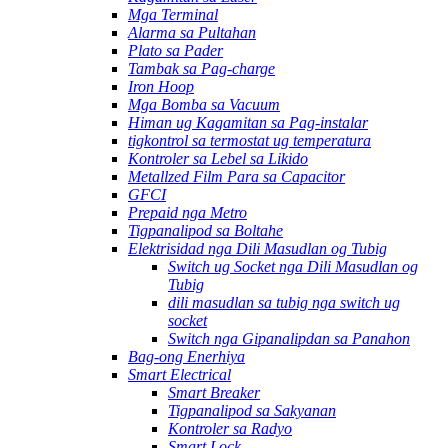
Mga Terminal
Alarma sa Pultahan
Plato sa Pader
Tambak sa Pag-charge
Iron Hoop
Mga Bomba sa Vacuum
Himan ug Kagamitan sa Pag-instalar
tigkontrol sa termostat ug temperatura
Kontroler sa Lebel sa Likido
Metallzed Film Para sa Capacitor
GFCI
Prepaid nga Metro
Tigpanalipod sa Boltahe
Elektrisidad nga Dili Masudlan og Tubig
Switch ug Socket nga Dili Masudlan og
Tubig
dili masudlan sa tubig nga switch ug
socket
Switch nga Gipanalipdan sa Panahon
Bag-ong Enerhiya
Smart Electrical
Smart Breaker
Tigpanalipod sa Sakyanan
Kontroler sa Radyo
Smart Lock