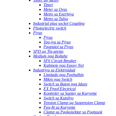
Timer ug Metro
Timer
Meter sa Oras
Metro sa Enerhiya
Metro sa Tubig
Industrial plug socket Coupling
Photoelectric switch
Piyus
Piyus
Tag-iya sa Piyus
Pagputol sa Piyus
SPD ug Tig-aresto
Medium nga Boltahe
SF6 Circuit Breaker
Kabinete nga Epoxy Net
Industriya sa Elektrisidad
Limitado nga Pagbalhin
Mikro nga Switch
Switch sa Buton nga Iduso
EX Proof Electrical
Kontroler sa Suplay sa Kuryente
Switch sa Kutsilyo
Tension Clamp ug Suspension Clamp
Pag-fit sa Kuryente
Clamp sa Pagkonektar sa Pagtusok