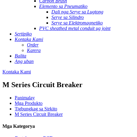
Carbon Brush
Elemento sa Pneumatiko
Dali nga Serye sa Lugtong
Serye sa Silindro
Serye sa Elektromagnetiko
PVC sheathed metal conduit ug joint
Sertipiko
Kontaka Kami
Order
Karera
Balita
Ang uban
Kontaka Kami
M Series Circuit Breaker
Panimalay
Mga Produkto
Tigbungkag sa Sirkito
M Series Circuit Breaker
Mga Kategorya