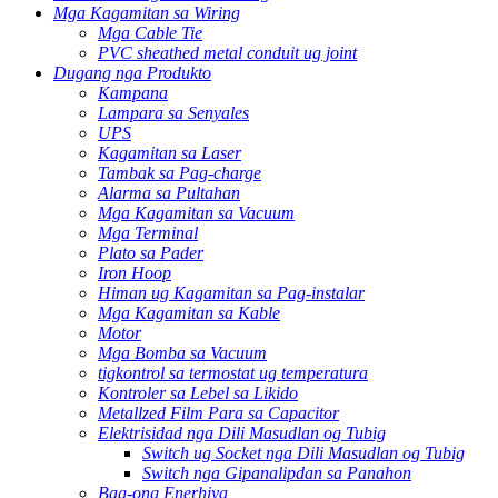
Mga Kagamitan sa Wiring
Mga Cable Tie
PVC sheathed metal conduit ug joint
Dugang nga Produkto
Kampana
Lampara sa Senyales
UPS
Kagamitan sa Laser
Tambak sa Pag-charge
Alarma sa Pultahan
Mga Kagamitan sa Vacuum
Mga Terminal
Plato sa Pader
Iron Hoop
Himan ug Kagamitan sa Pag-instalar
Mga Kagamitan sa Kable
Motor
Mga Bomba sa Vacuum
tigkontrol sa termostat ug temperatura
Kontroler sa Lebel sa Likido
Metallzed Film Para sa Capacitor
Elektrisidad nga Dili Masudlan og Tubig
Switch ug Socket nga Dili Masudlan og Tubig
Switch nga Gipanalipdan sa Panahon
Bag-ong Enerhiya