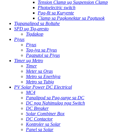
Tension Clamp ug Suspension Clamp
Photoelectric switch
Pag-fit sa Kuryente
Clamp sa Pagkonektar sa Pagtusok
Tigpanalipod sa Boltahe
SPD ug Tig-aresto
Tigdakop
Piyus
Piyus
Tag-iya sa Piyus
Pagputol sa Piyus
Timer ug Metro
Timer
Meter sa Oras
Metro sa Enerhiya
Metro sa Tubig
PV Solar Power DC Electrical
MC4
Panalipod sa Pag-surge sa DC
DC nga Nahimulag nga Switch
DC Breaker
Solar Combiner Box
DC Contactor
Kontroler sa Solar
Panel sa Solar