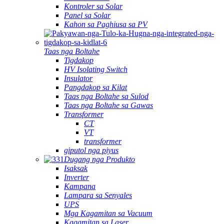
Kontroler sa Solar
Panel sa Solar
Kahon sa Paghiusa sa PV
Taas nga Boltahe
Tigdakop
HV Isolating Switch
Insulator
Pangdakop sa Kilat
Taas nga Boltahe sa Sulod
Taas nga Boltahe sa Gawas
Transformer
CT
VT
transformer
giputol nga piyus
Dugang nga Produkto
Isaksak
Inverter
Kampana
Lampara sa Senyales
UPS
Mga Kagamitan sa Vacuum
Kagamitan sa Laser