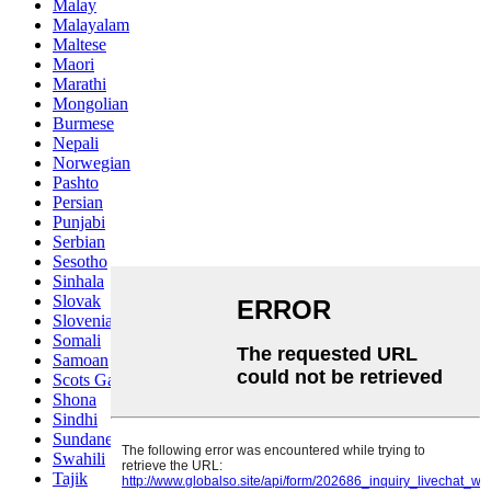
Malay
Malayalam
Maltese
Maori
Marathi
Mongolian
Burmese
Nepali
Norwegian
Pashto
Persian
Punjabi
Serbian
Sesotho
Sinhala
Slovak
Slovenian
Somali
Samoan
Scots Gaelic
Shona
Sindhi
Sundanese
Swahili
Tajik