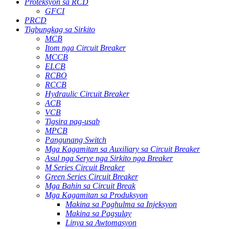
Proteksyon sa RCD
GFCI
PRCD
Tigbungkag sa Sirkito
MCB
Itom nga Circuit Breaker
MCCB
ELCB
RCBO
RCCB
Hydraulic Circuit Breaker
ACB
VCB
Tigsira pag-usab
MPCB
Pangunang Switch
Mga Kagamitan sa Auxiliary sa Circuit Breaker
Asul nga Serye nga Sirkito nga Breaker
M Series Circuit Breaker
Green Series Circuit Breaker
Mga Bahin sa Circuit Break
Mga Kagamitan sa Produksyon
Makina sa Paghulma sa Injeksyon
Makina sa Pagsulay
Linya sa Awtomasyon