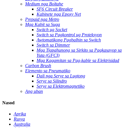
Medium nga Boltahe
SF6 Circuit Breaker
Kabinete nga Epoxy Net
Prepaid nga Metro
Mga Kabit sa Suga
Switch ug Socket
Switch sa Pagkontrol ug Proteksyon
Awtomatikong Pagbalhin sa Switch
Switch sa Dimmer
Mga Tigpahunong sa Sirkito sa Pagkasayop sa
Yuta (GFCI)
Mga Kagamitan sa Pag-kable sa Elektrisidad
Carbon Brush
Elemento sa Pneumatiko
Dali nga Serye sa Lugtong
Serye sa Silindro
Serye sa Elektromagnetiko
Ang uban
Nasod
Aprika
Rusya
Australia