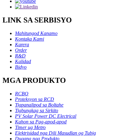
LINK SA SERBISYO
Mahitungod Kanamo
Kontaka Kami
Karera
Order
R&D
Kalidad
Bidyo
MGA PRODUKTO
RCBO
Proteksyon sa RCD
Tigpanalipod sa Boltahe
Tigbungkag sa Sirkito
PV Solar Power DC Electrical
Kahon sa Pag-apod-apod
Timer ug Metro
Elektrisidad nga Dili Masudlan og Tubig
Dugang nga Produkto