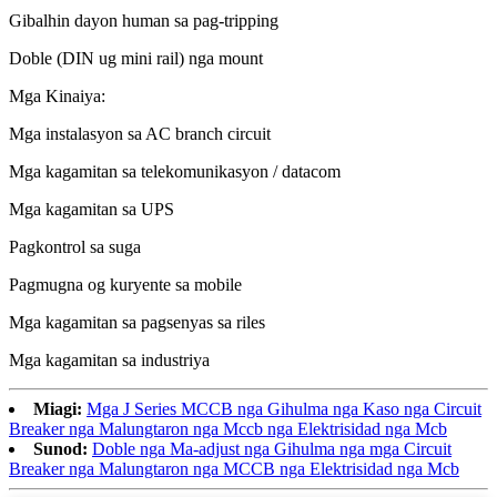
Gibalhin dayon human sa pag-tripping
Doble (DIN ug mini rail) nga mount
Mga Kinaiya:
Mga instalasyon sa AC branch circuit
Mga kagamitan sa telekomunikasyon / datacom
Mga kagamitan sa UPS
Pagkontrol sa suga
Pagmugna og kuryente sa mobile
Mga kagamitan sa pagsenyas sa riles
Mga kagamitan sa industriya
Miagi:
Mga J Series MCCB nga Gihulma nga Kaso nga Circuit
Breaker nga Malungtaron nga Mccb nga Elektrisidad nga Mcb
Sunod:
Doble nga Ma-adjust nga Gihulma nga mga Circuit
Breaker nga Malungtaron nga MCCB nga Elektrisidad nga Mcb