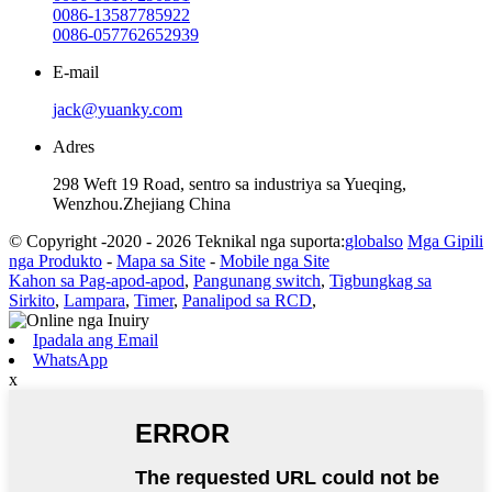
0086-13587785922
0086-057762652939
E-mail
jack@yuanky.com
Adres
298 Weft 19 Road, sentro sa industriya sa Yueqing,
Wenzhou.Zhejiang China
© Copyright -2020 - 2026 Teknikal nga suporta:
globalso
Mga Gipili
nga Produkto
-
Mapa sa Site
-
Mobile nga Site
Kahon sa Pag-apod-apod
,
Pangunang switch
,
Tigbungkag sa
Sirkito
,
Lampara
,
Timer
,
Panalipod sa RCD
,
Ipadala ang Email
WhatsApp
x