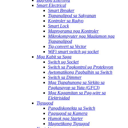
Bag-ong Enerhiya
Smart Electrical
Smart Breaker
Tigpanalipod sa Sakyanan
Kontroler sa Radyo
Smart Lock
Maprograma nga Kontroler
Mikrokompyuter nga Maalamon nga
Tigpanalipod
Tig-convert sa Vector
WiFi smart switch ug socket
Mga Kabit sa Suga
Switch ug Socket
Switch sa Pagkontrol ug Proteksyon
Awtomatikong Pagbalhin sa Switch
Switch sa Dimmer
Mga Tigpahunong sa Sirkito sa
Pagkasayop sa Yuta (GFCI)
Mga Kagamitan sa Pag-wire sa
Elektrisidad
Tigsugod
Pangdiskonekta sa Switch
Pagsugod sa Kamera
Humok nga Starter
Magnetikong Tigsugod