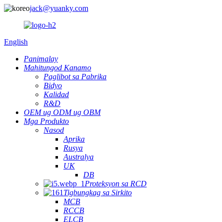
jack@yuanky.com
English
Panimalay
Mahitungod Kanamo
Paglibot sa Pabrika
Bidyo
Kalidad
R&D
OEM ug ODM ug OBM
Mga Produkto
Nasod
Aprika
Rusya
Australya
UK
DB
Proteksyon sa RCD
Tigbungkag sa Sirkito
MCB
RCCB
ELCB