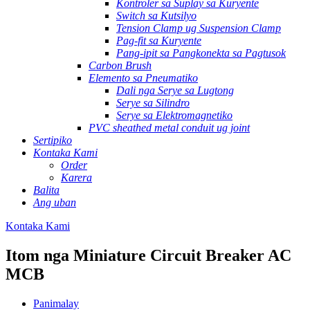
Kontroler sa Suplay sa Kuryente
Switch sa Kutsilyo
Tension Clamp ug Suspension Clamp
Pag-fit sa Kuryente
Pang-ipit sa Pangkonekta sa Pagtusok
Carbon Brush
Elemento sa Pneumatiko
Dali nga Serye sa Lugtong
Serye sa Silindro
Serye sa Elektromagnetiko
PVC sheathed metal conduit ug joint
Sertipiko
Kontaka Kami
Order
Karera
Balita
Ang uban
Kontaka Kami
Itom nga Miniature Circuit Breaker AC
MCB
Panimalay