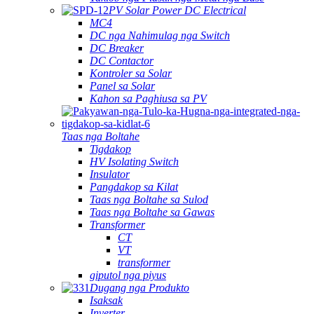
PV Solar Power DC Electrical
MC4
DC nga Nahimulag nga Switch
DC Breaker
DC Contactor
Kontroler sa Solar
Panel sa Solar
Kahon sa Paghiusa sa PV
Taas nga Boltahe
Tigdakop
HV Isolating Switch
Insulator
Pangdakop sa Kilat
Taas nga Boltahe sa Sulod
Taas nga Boltahe sa Gawas
Transformer
CT
VT
transformer
giputol nga piyus
Dugang nga Produkto
Isaksak
Inverter