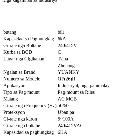
Mga kagamitan sa industriya
butang
bili
Kapasidad sa Pagbungkag
6kA
Gi-rate nga Boltahe
240/415V
Kurba sa BCD
C
Lugar nga Gigikanan
Tsina
Zhejiang
Ngalan sa Brand
YUANKY
Numero sa Modelo
QF(26)H
Aplikasyon
Industriyal, mga panimalay
Tipo sa Pag-mount
Pag-mount sa Riles
Matang
AC MCB
Gi-rate nga Frequency (Hz)
50/60
Proteksyon
Uban pa
Gi-rate nga karon
5~100A
Gi-rate nga boltahe
240/415VAC
Kapasidad sa pagbungkag
6KA