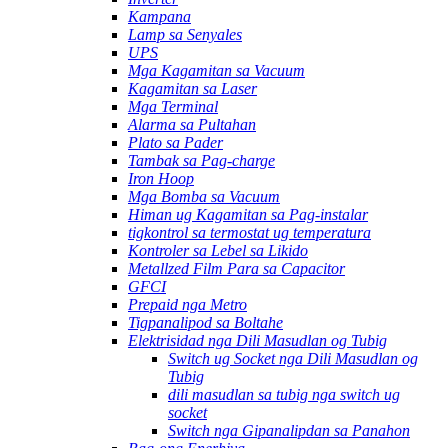
Kampana
Lamp sa Senyales
UPS
Mga Kagamitan sa Vacuum
Kagamitan sa Laser
Mga Terminal
Alarma sa Pultahan
Plato sa Pader
Tambak sa Pag-charge
Iron Hoop
Mga Bomba sa Vacuum
Himan ug Kagamitan sa Pag-instalar
tigkontrol sa termostat ug temperatura
Kontroler sa Lebel sa Likido
Metallzed Film Para sa Capacitor
GFCI
Prepaid nga Metro
Tigpanalipod sa Boltahe
Elektrisidad nga Dili Masudlan og Tubig
Switch ug Socket nga Dili Masudlan og
Tubig
dili masudlan sa tubig nga switch ug
socket
Switch nga Gipanalipdan sa Panahon