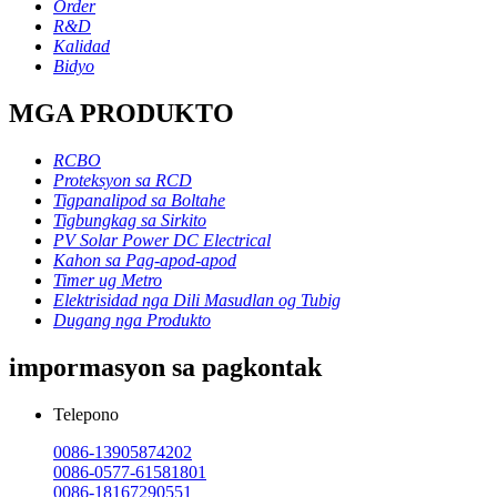
Order
R&D
Kalidad
Bidyo
MGA PRODUKTO
RCBO
Proteksyon sa RCD
Tigpanalipod sa Boltahe
Tigbungkag sa Sirkito
PV Solar Power DC Electrical
Kahon sa Pag-apod-apod
Timer ug Metro
Elektrisidad nga Dili Masudlan og Tubig
Dugang nga Produkto
impormasyon sa pagkontak
Telepono
0086-13905874202
0086-0577-61581801
0086-18167290551