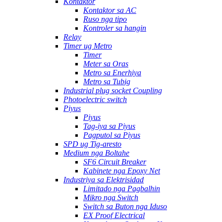
Kontaktor
Kontaktor sa AC
Ruso nga tipo
Kontroler sa hangin
Relay
Timer ug Metro
Timer
Meter sa Oras
Metro sa Enerhiya
Metro sa Tubig
Industrial plug socket Coupling
Photoelectric switch
Piyus
Piyus
Tag-iya sa Piyus
Pagputol sa Piyus
SPD ug Tig-aresto
Medium nga Boltahe
SF6 Circuit Breaker
Kabinete nga Epoxy Net
Industriya sa Elektrisidad
Limitado nga Pagbalhin
Mikro nga Switch
Switch sa Buton nga Iduso
EX Proof Electrical