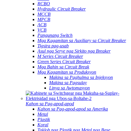
RCBO
Hydraulic Circuit Breaker
MCCB
MPCB
ACB
VCB
Pangunang Switch
Mga Kagamitan sa Auxiliary sa Circuit Breaker
Tigsira pag-usab
Asul nga Serye nga Sirkito nga Breaker
M Series Circuit Breaker
Green Series Circuit Breaker
Mga Bahin sa Circuit Break
Mga Kagamitan sa Produksyon
Makina sa Paghulma sa Injeksyon
Makina sa Pagsulay
Linya sa Awtomasyon
Kahon sa Pag-apod-apod
Kahon sa Pag-apod-apod sa Amerika
Metal
Plastik
Koral
Taklob nga Plastik nga Metal nga Base