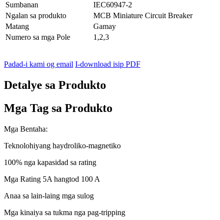
Sumbanan
IEC60947-2
Ngalan sa produkto
MCB Miniature Circuit Breaker
Matang
Gamay
Numero sa mga Pole
1,2,3
Padad-i kami og email
I-download isip PDF
Detalye sa Produkto
Mga Tag sa Produkto
Mga Bentaha:
Teknolohiyang haydroliko-magnetiko
100% nga kapasidad sa rating
Mga Rating 5A hangtod 100 A
Anaa sa lain-laing mga sulog
Mga kinaiya sa tukma nga pag-tripping