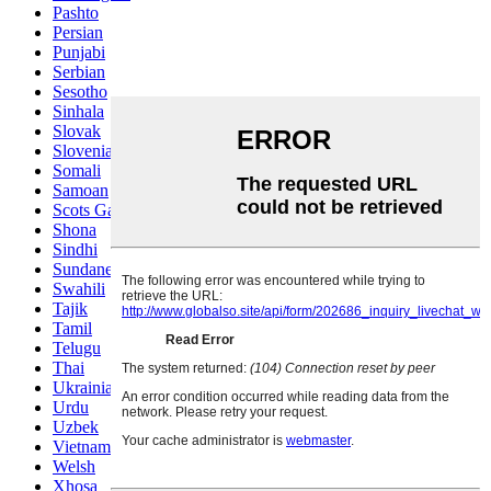
Pashto
Persian
Punjabi
Serbian
Sesotho
Sinhala
Slovak
Slovenian
Somali
Samoan
Scots Gaelic
Shona
Sindhi
Sundanese
Swahili
Tajik
Tamil
Telugu
Thai
Ukrainian
Urdu
Uzbek
Vietnamese
Welsh
Xhosa