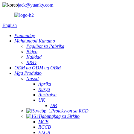
jack@yuanky.com
English
Panimalay
Mahitungod Kanamo
Paglibot sa Pabrika
Bidyo
Kalidad
R&D
OEM ug ODM ug OBM
Mga Produkto
Nasod
Aprika
Rusya
Australya
UK
DB
Proteksyon sa RCD
Tigbungkag sa Sirkito
MCB
RCCB
ELCB