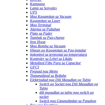
Kampana
Lamp sa Senyales
UPS
Mga Kagamitan sa Vacuum
Kagamitan sa Laser
Mga Terminal
Alarma sa Pultahan
Plato sa Pader
Tambak sa Pag-charge
Iron Hoop
Mga Bomba sa Vacuum
Himan ug Kagamitan sa Pag-instalar
tigkontrol sa termostat ug temperatura
Kontroler sa Lebel sa Likido
Metallzed Film Para sa Capacitor
GFCI
Prepaid nga Metro
Tigpanalipod sa Boltahe
Elektrisidad nga Dili Masudlan og Tubig
Switch ug Socket nga Dili Masudlan og
Tubig
dili masudlan sa tubig nga switch ug
socket
Switch nga Gipanalipdan sa Panahon