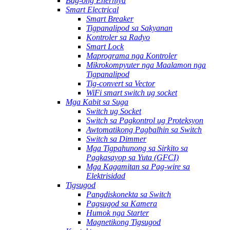
Bag-ong Enerhiya
Smart Electrical
Smart Breaker
Tigpanalipod sa Sakyanan
Kontroler sa Radyo
Smart Lock
Maprograma nga Kontroler
Mikrokompyuter nga Maalamon nga
Tigpanalipod
Tig-convert sa Vector
WiFi smart switch ug socket
Mga Kabit sa Suga
Switch ug Socket
Switch sa Pagkontrol ug Proteksyon
Awtomatikong Pagbalhin sa Switch
Switch sa Dimmer
Mga Tigpahunong sa Sirkito sa
Pagkasayop sa Yuta (GFCI)
Mga Kagamitan sa Pag-wire sa
Elektrisidad
Tigsugod
Pangdiskonekta sa Switch
Pagsugod sa Kamera
Humok nga Starter
Magnetikong Tigsugod