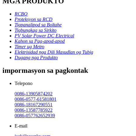
MGA PRODUKTO
RCBO
Proteksyon sa RCD
Tigpanalipod sa Boltahe
Tigbungkag sa Sirkito
PV Solar Power DC Electrical
Kahon sa Pag-apod-apod
Timer ug Metro
Elektrisidad nga Dili Masudlan og Tubig
Dugang nga Produkto
impormasyon sa pagkontak
Telepono
0086-13905874202
0086-0577-61581801
0086-18167290551
0086-13587785922
0086-057762652939
E-mail