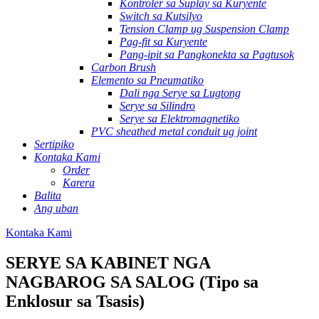
Kontroler sa Suplay sa Kuryente
Switch sa Kutsilyo
Tension Clamp ug Suspension Clamp
Pag-fit sa Kuryente
Pang-ipit sa Pangkonekta sa Pagtusok
Carbon Brush
Elemento sa Pneumatiko
Dali nga Serye sa Lugtong
Serye sa Silindro
Serye sa Elektromagnetiko
PVC sheathed metal conduit ug joint
Sertipiko
Kontaka Kami
Order
Karera
Balita
Ang uban
Kontaka Kami
SERYE SA KABINET NGA
NAGBAROG SA SALOG (Tipo sa
Enklosur sa Tsasis)