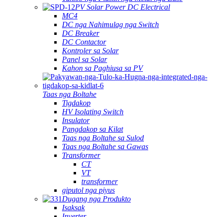
PV Solar Power DC Electrical
MC4
DC nga Nahimulag nga Switch
DC Breaker
DC Contactor
Kontroler sa Solar
Panel sa Solar
Kahon sa Paghiusa sa PV
Taas nga Boltahe
Tigdakop
HV Isolating Switch
Insulator
Pangdakop sa Kilat
Taas nga Boltahe sa Sulod
Taas nga Boltahe sa Gawas
Transformer
CT
VT
transformer
giputol nga piyus
Dugang nga Produkto
Isaksak
Inverter