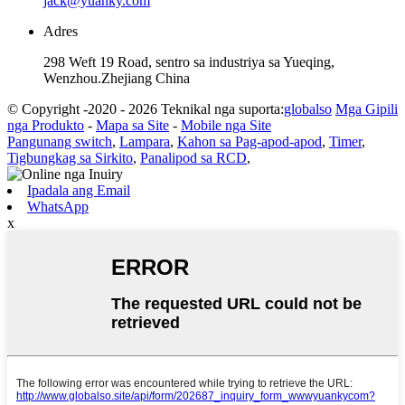
jack@yuanky.com
Adres
298 Weft 19 Road, sentro sa industriya sa Yueqing,
Wenzhou.Zhejiang China
© Copyright -2020 - 2026 Teknikal nga suporta:
globalso
Mga Gipili
nga Produkto
-
Mapa sa Site
-
Mobile nga Site
Pangunang switch
,
Lampara
,
Kahon sa Pag-apod-apod
,
Timer
,
Tigbungkag sa Sirkito
,
Panalipod sa RCD
,
Ipadala ang Email
WhatsApp
x