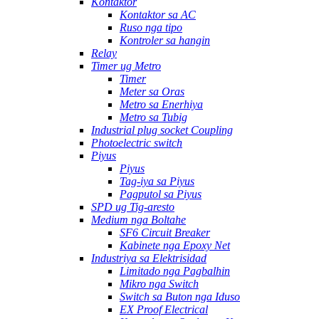
Kontaktor
Kontaktor sa AC
Ruso nga tipo
Kontroler sa hangin
Relay
Timer ug Metro
Timer
Meter sa Oras
Metro sa Enerhiya
Metro sa Tubig
Industrial plug socket Coupling
Photoelectric switch
Piyus
Piyus
Tag-iya sa Piyus
Pagputol sa Piyus
SPD ug Tig-aresto
Medium nga Boltahe
SF6 Circuit Breaker
Kabinete nga Epoxy Net
Industriya sa Elektrisidad
Limitado nga Pagbalhin
Mikro nga Switch
Switch sa Buton nga Iduso
EX Proof Electrical