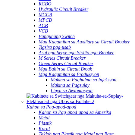
RCBO
Hydraulic Circuit Breaker
MCCB
MPCB
ACB
VCB
Pangunang Switch
Mga Kagamitan sa Auxiliary sa Circuit Breaker
Tigsira pag-usab
Asul nga Serye nga Sirkito nga Breaker
M Series Circuit Breaker
Green Series Circuit Breaker
Mga Bahin sa Circuit Break
Mga Kagamitan sa Produksyon
Makina sa Paghulma sa Injeksyon
Makina sa Pagsulay
Linya sa Awtomasyon
Kahon sa Pag-apod-apod
Kahon sa Pag-apod-apod sa Amerika
Metal
Plastik
Koral
Taklob nga Plastik nga Metal nga Base