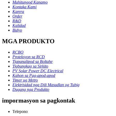
Mahitungod Kanamo
Kontaka Kami
Karera
Order
R&D
Kalidad
Bidyo
MGA PRODUKTO
RCBO
Proteksyon sa RCD
Tigpanalipod sa Boltahe
Tigbungkag sa Sirkito
PV Solar Power DC Electrical
Kahon sa Pag-apod-apod
Timer ug Metro
Elektrisidad nga Dili Masudlan og Tubig
Dugang nga Produkto
impormasyon sa pagkontak
Telepono