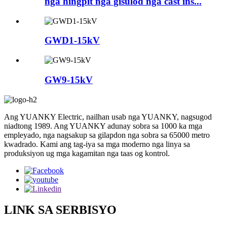
nga hingpit nga gisulod nga cast ins...
GWD1-15kV
GW9-15kV
Ang YUANKY Electric, nailhan usab nga YUANKY, nagsugod
niadtong 1989. Ang YUANKY adunay sobra sa 1000 ka mga
empleyado, nga nagsakup sa gilapdon nga sobra sa 65000 metro
kwadrado. Kami ang tag-iya sa mga moderno nga linya sa
produksiyon ug mga kagamitan nga taas og kontrol.
LINK SA SERBISYO