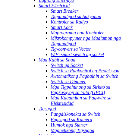
Bag-ong Enerhiya
Smart Electrical
Smart Breaker
Tigpanalipod sa Sakyanan
Kontroler sa Radyo
Smart Lock
Maprograma nga Kontroler
Mikrokompyuter nga Maalamon nga
Tigpanalipod
Tig-convert sa Vector
WiFi smart switch ug socket
Mga Kabit sa Suga
Switch ug Socket
Switch sa Pagkontrol ug Proteksyon
Awtomatikong Pagbalhin sa Switch
Switch sa Dimmer
Mga Tigpahunong sa Sirkito sa
Pagkasayop sa Yuta (GFCI)
Mga Kagamitan sa Pag-wire sa
Elektrisidad
Tigsugod
Pangdiskonekta sa Switch
Pagsugod sa Kamera
Humok nga Starter
Magnetikong Tigsugod