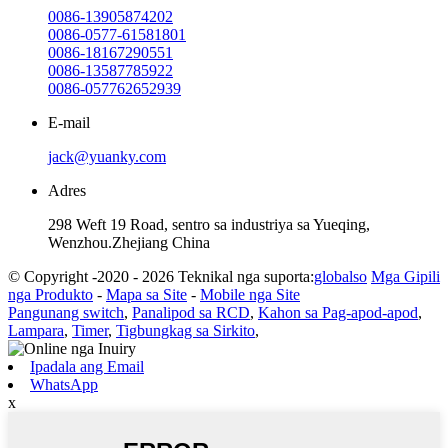
0086-13905874202
0086-0577-61581801
0086-18167290551
0086-13587785922
0086-057762652939
E-mail
jack@yuanky.com
Adres
298 Weft 19 Road, sentro sa industriya sa Yueqing,
Wenzhou.Zhejiang China
© Copyright -2020 - 2026 Teknikal nga suporta:
globalso
Mga Gipili
nga Produkto
-
Mapa sa Site
-
Mobile nga Site
Pangunang switch
,
Panalipod sa RCD
,
Kahon sa Pag-apod-apod
,
Lampara
,
Timer
,
Tigbungkag sa Sirkito
,
Ipadala ang Email
WhatsApp
x