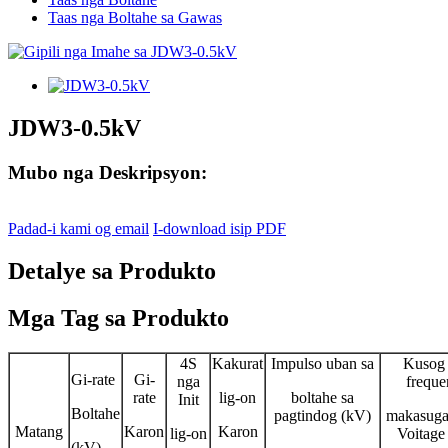
Taas nga Boltahe sa Gawas
JDW3-0.5kV
Mubo nga Deskripsyon:
Padad-i kami og email
I-download isip PDF
Detalye sa Produkto
Mga Tag sa Produkto
4S
Kakurat
Impulso uban sa
Kusog
Gi-rate
Gi-
nga
freque
rate
lig-on
boltahe sa
Init
Boltahe
pagtindog (kV)
makasuga
Matang
Karon
Karon
lig-on
Voitage
(kV)