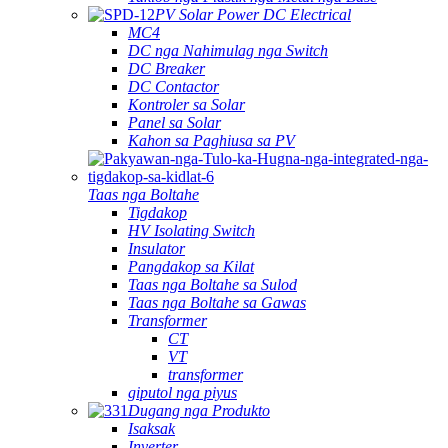
PV Solar Power DC Electrical
MC4
DC nga Nahimulag nga Switch
DC Breaker
DC Contactor
Kontroler sa Solar
Panel sa Solar
Kahon sa Paghiusa sa PV
Taas nga Boltahe
Tigdakop
HV Isolating Switch
Insulator
Pangdakop sa Kilat
Taas nga Boltahe sa Sulod
Taas nga Boltahe sa Gawas
Transformer
CT
VT
transformer
giputol nga piyus
Dugang nga Produkto
Isaksak
Inverter