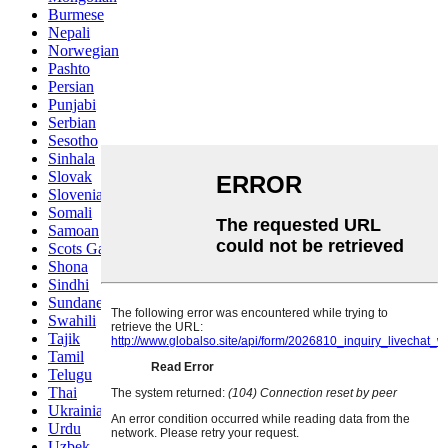
Burmese
Nepali
Norwegian
Pashto
Persian
Punjabi
Serbian
Sesotho
Sinhala
Slovak
Slovenian
Somali
Samoan
Scots Gaelic
Shona
Sindhi
Sundanese
Swahili
Tajik
Tamil
Telugu
Thai
Ukrainian
Urdu
Uzbek