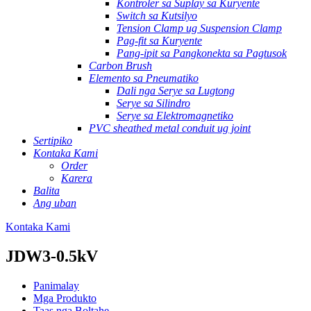
Kontroler sa Suplay sa Kuryente
Switch sa Kutsilyo
Tension Clamp ug Suspension Clamp
Pag-fit sa Kuryente
Pang-ipit sa Pangkonekta sa Pagtusok
Carbon Brush
Elemento sa Pneumatiko
Dali nga Serye sa Lugtong
Serye sa Silindro
Serye sa Elektromagnetiko
PVC sheathed metal conduit ug joint
Sertipiko
Kontaka Kami
Order
Karera
Balita
Ang uban
Kontaka Kami
JDW3-0.5kV
Panimalay
Mga Produkto
Taas nga Boltahe