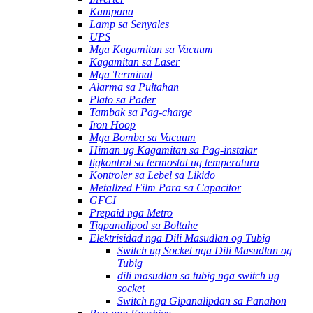
Kampana
Lamp sa Senyales
UPS
Mga Kagamitan sa Vacuum
Kagamitan sa Laser
Mga Terminal
Alarma sa Pultahan
Plato sa Pader
Tambak sa Pag-charge
Iron Hoop
Mga Bomba sa Vacuum
Himan ug Kagamitan sa Pag-instalar
tigkontrol sa termostat ug temperatura
Kontroler sa Lebel sa Likido
Metallzed Film Para sa Capacitor
GFCI
Prepaid nga Metro
Tigpanalipod sa Boltahe
Elektrisidad nga Dili Masudlan og Tubig
Switch ug Socket nga Dili Masudlan og
Tubig
dili masudlan sa tubig nga switch ug
socket
Switch nga Gipanalipdan sa Panahon