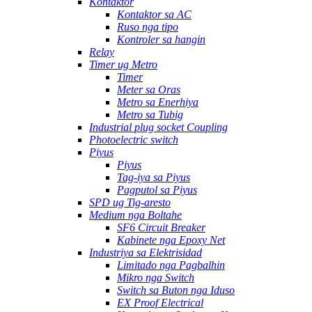
Kontaktor
Kontaktor sa AC
Ruso nga tipo
Kontroler sa hangin
Relay
Timer ug Metro
Timer
Meter sa Oras
Metro sa Enerhiya
Metro sa Tubig
Industrial plug socket Coupling
Photoelectric switch
Piyus
Piyus
Tag-iya sa Piyus
Pagputol sa Piyus
SPD ug Tig-aresto
Medium nga Boltahe
SF6 Circuit Breaker
Kabinete nga Epoxy Net
Industriya sa Elektrisidad
Limitado nga Pagbalhin
Mikro nga Switch
Switch sa Buton nga Iduso
EX Proof Electrical