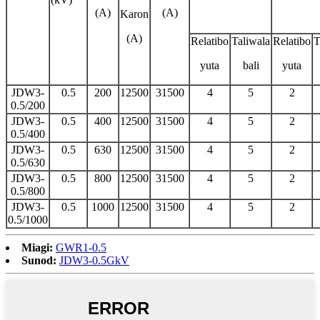
(A)
(A)
Karon
(A)
Relatibo
Taliwala
Relatibo
T
yuta
bali
yuta
JDW3-
0.5
200
12500
31500
4
5
2
0.5/200
JDW3-
0.5
400
12500
31500
4
5
2
0.5/400
JDW3-
0.5
630
12500
31500
4
5
2
0.5/630
JDW3-
0.5
800
12500
31500
4
5
2
0.5/800
JDW3-
0.5
1000
12500
31500
4
5
2
0.5/1000
Miagi:
GWR1-0.5
Sunod:
JDW3-0.5GkV