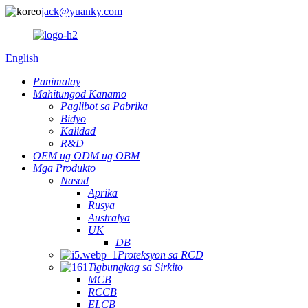
jack@yuanky.com
English
Panimalay
Mahitungod Kanamo
Paglibot sa Pabrika
Bidyo
Kalidad
R&D
OEM ug ODM ug OBM
Mga Produkto
Nasod
Aprika
Rusya
Australya
UK
DB
Proteksyon sa RCD
Tigbungkag sa Sirkito
MCB
RCCB
ELCB