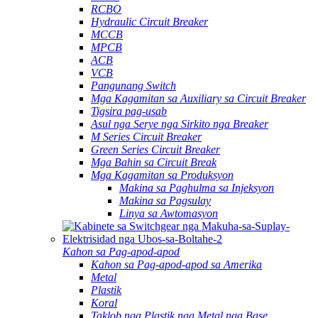
RCBO
Hydraulic Circuit Breaker
MCCB
MPCB
ACB
VCB
Pangunang Switch
Mga Kagamitan sa Auxiliary sa Circuit Breaker
Tigsira pag-usab
Asul nga Serye nga Sirkito nga Breaker
M Series Circuit Breaker
Green Series Circuit Breaker
Mga Bahin sa Circuit Break
Mga Kagamitan sa Produksyon
Makina sa Paghulma sa Injeksyon
Makina sa Pagsulay
Linya sa Awtomasyon
Kahon sa Pag-apod-apod
Kahon sa Pag-apod-apod sa Amerika
Metal
Plastik
Koral
Taklob nga Plastik nga Metal nga Base