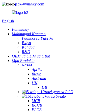
jack@yuanky.com
English
Panimalay
Mahitungod Kanamo
Paglibot sa Pabrika
Bidyo
Kalidad
R&D
OEM ug ODM ug OBM
Mga Produkto
Nasod
Aprika
Rusya
Australia
UK
DB
Proteksyon sa RCD
Tigbungkag sa Sirkito
MCB
RCCB
ELCB