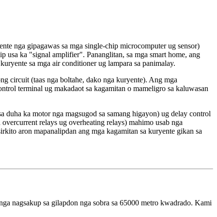
yente nga gipagawas sa mga single-chip microcomputer ug sensor)
 usa ka "signal amplifier". Pananglitan, sa mga smart home, ang
kuryente sa mga air conditioner ug lampara sa panimalay.
dong circuit (taas nga boltahe, dako nga kuryente). Ang mga
 control terminal ug makadaot sa kagamitan o mameligro sa kaluwasan
 sa duha ka motor nga magsugod sa samang higayon) ug delay control
overcurrent relays ug overheating relays) mahimo usab nga
sirkito aron mapanalipdan ang mga kagamitan sa kuryente gikan sa
 nagsakup sa gilapdon nga sobra sa 65000 metro kwadrado. Kami