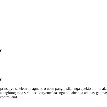
y
y
rinsipyo sa electromagnetic o uban pang pisikal nga epekto aron mak
a dagkong mga sirkito sa kuryente/taas nga boltahe nga adunay gagmay
 control end.