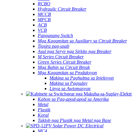
RCBO
Hydraulic Circuit Breaker
MCCB
MPCB
ACB
VCB
Pangunang Switch
Mga Kagamitan sa Auxiliary sa Circuit Breaker
Tigsira pag-usab
Asul nga Serye nga Sirkito nga Breaker
M Series Circuit Breaker
Green Series Circuit Breaker
Mga Bahin sa Circuit Break
Mga Kagamitan sa Produksyon
Makina sa Paghulma sa Injeksyon
Makina sa Pagsulay
Linya sa Awtomasyon
Kahon sa Pag-apod-apod sa Amerika
Metal
Plastik
Koral
Taklob nga Plastik nga Metal nga Base
PV Solar Power DC Electrical
MC4