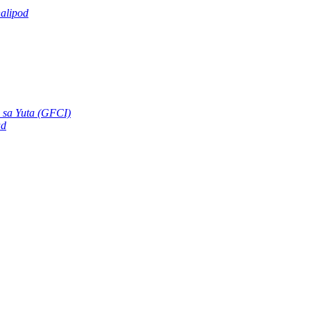
alipod
 sa Yuta (GFCI)
ad