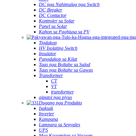
DC nga Nahimulag nga Switch
DC Breaker
DC Contactor
Kontroler sa Solar
Panel sa Solar
Kahon sa Paghiusa sa PV
Tigdakop
HV Isolating Switch
Insulator
Pangdakop sa Kilat
Taas nga Boltahe sa Sulod
Taas nga Boltahe sa Gawas
Transformer
CT
VT
transformer
giputol nga piyus
Dugang nga Produkto
Isaksak
Inverter
Kampana
Lampara sa Senyales
UPS
Mga Kagamitan sa Vacuum