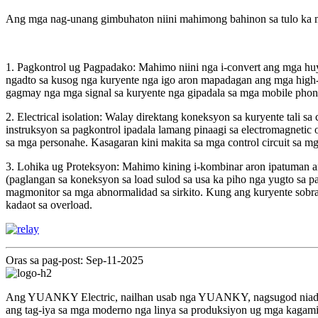
Ang mga nag-unang gimbuhaton niini mahimong bahinon sa tulo ka 
1. Pagkontrol ug Pagpadako: Mahimo niini nga i-convert ang mga huy
ngadto sa kusog nga kuryente nga igo aron mapadagan ang mga high-p
gagmay nga mga signal sa kuryente nga gipadala sa mga mobile phone
2. Electrical isolation: Walay direktang koneksyon sa kuryente tali s
instruksyon sa pagkontrol ipadala lamang pinaagi sa electromagnetic
sa mga personahe. Kasagaran kini makita sa mga control circuit sa m
3. Lohika ug Proteksyon: Mahimo kining i-kombinar aron ipatuman an
(paglangan sa koneksyon sa load sulod sa usa ka piho nga yugto sa 
magmonitor sa mga abnormalidad sa sirkito. Kung ang kuryente sobra
kadaot sa overload.
Oras sa pag-post: Sep-11-2025
Ang YUANKY Electric, nailhan usab nga YUANKY, nagsugod niadto
ang tag-iya sa mga moderno nga linya sa produksiyon ug mga kagamit