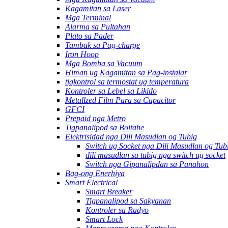
Kagamitan sa Laser
Mga Terminal
Alarma sa Pultahan
Plato sa Pader
Tambak sa Pag-charge
Iron Hoop
Mga Bomba sa Vacuum
Himan ug Kagamitan sa Pag-instalar
tigkontrol sa termostat ug temperatura
Kontroler sa Lebel sa Likido
Metallzed Film Para sa Capacitor
GFCI
Prepaid nga Metro
Tigpanalipod sa Boltahe
Elektrisidad nga Dili Masudlan og Tubig
Switch ug Socket nga Dili Masudlan og Tub
dili masudlan sa tubig nga switch ug socket
Switch nga Gipanalipdan sa Panahon
Bag-ong Enerhiya
Smart Electrical
Smart Breaker
Tigpanalipod sa Sakyanan
Kontroler sa Radyo
Smart Lock