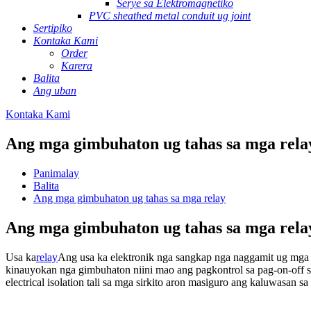
Serye sa Elektromagnetiko
PVC sheathed metal conduit ug joint
Sertipiko
Kontaka Kami
Order
Karera
Balita
Ang uban
Kontaka Kami
Ang mga gimbuhaton ug tahas sa mga rela
Panimalay
Balita
Ang mga gimbuhaton ug tahas sa mga relay
Ang mga gimbuhaton ug tahas sa mga rela
Usa ka
relay
Ang usa ka elektronik nga sangkap nga naggamit ug mga p
kinauyokan nga gimbuhaton niini mao ang pagkontrol sa pag-on-off s
electrical isolation tali sa mga sirkito aron masiguro ang kaluwasan sa