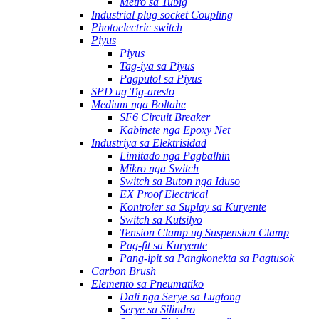
Metro sa Tubig
Industrial plug socket Coupling
Photoelectric switch
Piyus
Piyus
Tag-iya sa Piyus
Pagputol sa Piyus
SPD ug Tig-aresto
Medium nga Boltahe
SF6 Circuit Breaker
Kabinete nga Epoxy Net
Industriya sa Elektrisidad
Limitado nga Pagbalhin
Mikro nga Switch
Switch sa Buton nga Iduso
EX Proof Electrical
Kontroler sa Suplay sa Kuryente
Switch sa Kutsilyo
Tension Clamp ug Suspension Clamp
Pag-fit sa Kuryente
Pang-ipit sa Pangkonekta sa Pagtusok
Carbon Brush
Elemento sa Pneumatiko
Dali nga Serye sa Lugtong
Serye sa Silindro