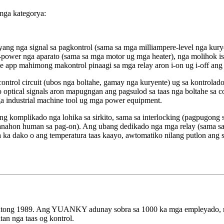
mga kategorya:
ang nga signal sa pagkontrol (sama sa mga milliampere-level nga kur
ower nga aparato (sama sa mga motor ug mga heater), nga molihok isip
 app mahimong makontrol pinaagi sa mga relay aron i-on ug i-off ang 
a control circuit (ubos nga boltahe, gamay nga kuryente) ug sa kontrola
 o optical signals aron mapugngan ang pagsulod sa taas nga boltahe sa
ga industrial machine tool ug mga power equipment.
g komplikado nga lohika sa sirkito, sama sa interlocking (pagpugong
panahon human sa pag-on). Ang ubang dedikado nga mga relay (sama sa 
 ka dako o ang temperatura taas kaayo, awtomatiko nilang putlon ang 
ng 1989. Ang YUANKY adunay sobra sa 1000 ka mga empleyado, nga
an nga taas og kontrol.