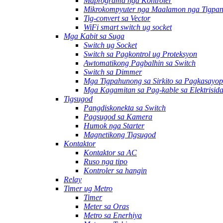
Maprograma nga Kontroler
Mikrokompyuter nga Maalamon nga Tigpan
Tig-convert sa Vector
WiFi smart switch ug socket
Mga Kabit sa Suga
Switch ug Socket
Switch sa Pagkontrol ug Proteksyon
Awtomatikong Pagbalhin sa Switch
Switch sa Dimmer
Mga Tigpahunong sa Sirkito sa Pagkasayop
Mga Kagamitan sa Pag-kable sa Elektrisid
Tigsugod
Pangdiskonekta sa Switch
Pagsugod sa Kamera
Humok nga Starter
Magnetikong Tigsugod
Kontaktor
Kontaktor sa AC
Ruso nga tipo
Kontroler sa hangin
Relay
Timer ug Metro
Timer
Meter sa Oras
Metro sa Enerhiya