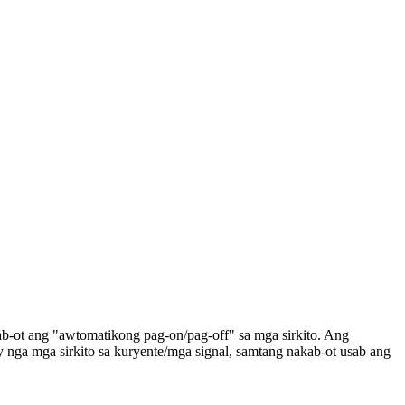
ab-ot ang "awtomatikong pag-on/pag-off" sa mga sirkito. Ang
 nga mga sirkito sa kuryente/mga signal, samtang nakab-ot usab ang